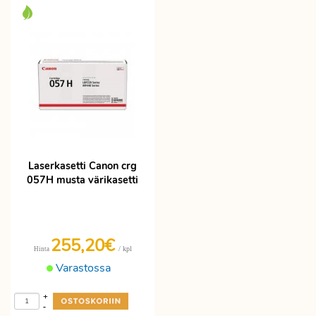
Laserkasetti Canon crg
057H musta värikasetti
255,20€
/ kpl
Hinta
Varastossa
+
-