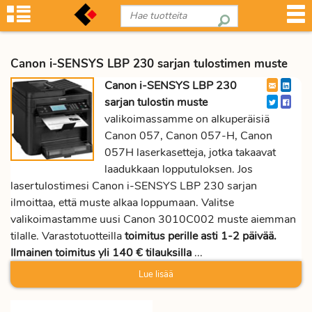
Canon i-SENSYS LBP 230 sarjan tulostimen muste
Canon i-SENSYS LBP 230
sarjan tulostin muste
valikoimassamme on alkuperäisiä
Canon 057, Canon 057-H, Canon
057H laserkasetteja, jotka takaavat
laadukkaan lopputuloksen. Jos
lasertulostimesi Canon i-SENSYS LBP 230 sarjan
ilmoittaa, että muste alkaa loppumaan. Valitse
valikoimastamme uusi Canon 3010C002 muste aiemman
tilalle. Varastotuotteilla
toimitus perille asti 1-2 päivää.
Ilmainen toimitus yli 140 € tilauksilla
...
Lue lisää