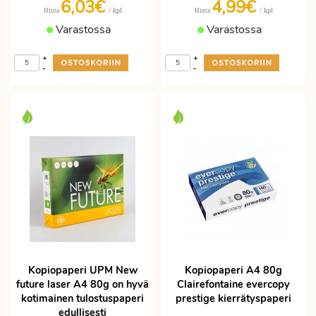
6,03€
4,99€
/ kpl
/ kpl
Hinta
Hinta
Varastossa
Varastossa
+
+
-
-
Kopiopaperi UPM New
Kopiopaperi A4 80g
future laser A4 80g on hyvä
Clairefontaine evercopy
kotimainen tulostuspaperi
prestige kierrätyspaperi
edullisesti