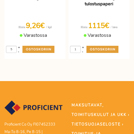
tulostuspaperi
9,26€
1115€
/ kpl
/ lava
Hinta
Hinta
Varastossa
Varastossa
+
+
-
-
MAKSUTAVAT,
TOIMITUSKULUT JA UKK ›
TIETOSUOJASELOSTE ›
Proficient Co Oy FI07452333
Ma-To 8-16, Pe 8-15 |