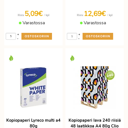
5,09€
12,69€
/ kpl
/ kpl
Hinta
Hinta
Varastossa
Varastossa
+
+
-
-
Kopiopaperi Lyreco multi a4
Kopiopaperi lava 240 riisiä
80g
48 laatikkoa A4 80g Clio