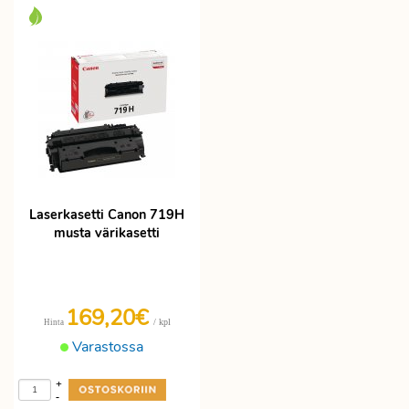
Laserkasetti Canon 719H
musta värikasetti
169,20€
/ kpl
Hinta
Varastossa
+
-