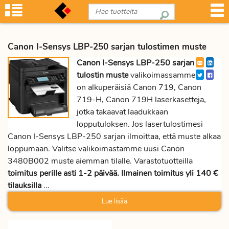
Canon I-Sensys LBP-250 sarjan tulostimen muste
Canon I-Sensys LBP-250 sarjan
tulostin muste
valikoimassamme
on alkuperäisiä Canon 719, Canon
719-H, Canon 719H laserkasetteja,
jotka takaavat laadukkaan
lopputuloksen. Jos lasertulostimesi
Canon I-Sensys LBP-250 sarjan ilmoittaa, että muste alkaa
loppumaan. Valitse valikoimastamme uusi Canon
3480B002 muste aiemman tilalle. Varastotuotteilla
toimitus perille asti 1-2 päivää. Ilmainen toimitus yli 140 €
tilauksilla
...
Lue lisää