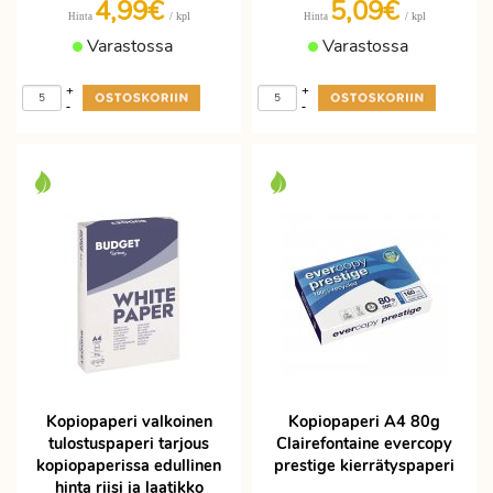
4,99€
5,09€
/ kpl
/ kpl
Hinta
Hinta
Varastossa
Varastossa
+
+
-
-
Kopiopaperi valkoinen
Kopiopaperi A4 80g
tulostuspaperi tarjous
Clairefontaine evercopy
kopiopaperissa edullinen
prestige kierrätyspaperi
hinta riisi ja laatikko