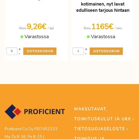
kotimainen, nyt lavat
edulliseen tarjous hintaan
9,26€
1165€
/ kpl
/ lava
Hinta
Hinta
Varastossa
Varastossa
+
+
-
-
MAKSUTAVAT,
TOIMITUSKULUT JA UKK ›
TIETOSUOJASELOSTE ›
Proficient Co Oy FI07452333
Ma-To 8-16, Pe 8-15 |