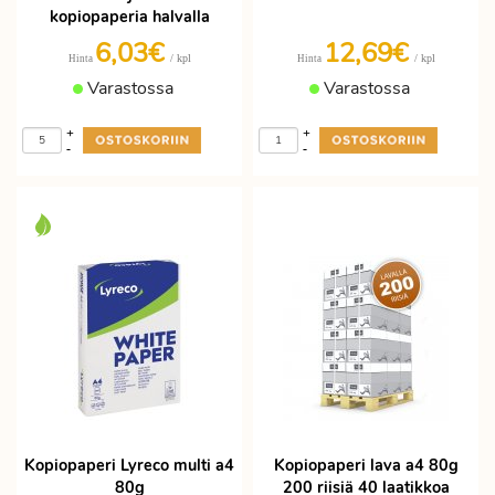
kopiopaperia halvalla
6,03€
12,69€
/ kpl
/ kpl
Hinta
Hinta
Varastossa
Varastossa
+
+
-
-
Kopiopaperi Lyreco multi a4
Kopiopaperi lava a4 80g
80g
200 riisiä 40 laatikkoa