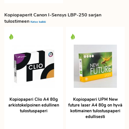
Kopiopaperit Canon I-Sensys LBP-250 sarjan
tulostimeen
Katso kaikki
Kopiopaperi Clio A4 80g
Kopiopaperi UPM New
arkistokelpoinen edullinen
future laser A4 80g on hyvä
tulostuspaperi
kotimainen tulostuspaperi
edullisesti