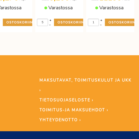
arastossa
Varastossa
Varastossa
+
+
+
-
-
MAKSUTAVAT, TOIMITUSKULUT JA UKK
›
TIETOSUOJASELOSTE ›
TOIMITUS-JA MAKSUEHDOT ›
YHTEYDENOTTO ›