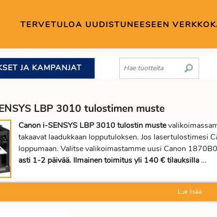
TERVETULOA UUDISTUNEESEEN VERKKO
KSET JA KAMPANJAT
SENSYS LBP 3010 tulostimen muste
Canon i-SENSYS LBP 3010 tulostin muste
valikoimassamm
takaavat laadukkaan lopputuloksen. Jos lasertulostimesi 
loppumaan. Valitse valikoimastamme uusi Canon 1870B002
asti 1-2 päivää. Ilmainen toimitus yli 140 € tilauksilla
...
Lue lisää