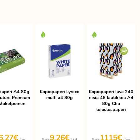
paperi A4 80g
Kopiopaperi Lyreco
Kopiopaperi lava 240
uture Premium
multi a4 80g
riisiä 48 laatikkoa A4
stokelpoinen
80g Clio
tulostuspaperi
6,27€
9,26€
1115€
/ kpl
/ kpl
/ lava
Hinta
Hinta