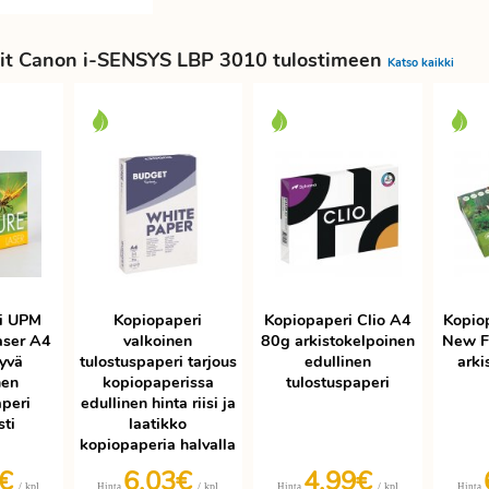
it Canon i-SENSYS LBP 3010 tulostimeen
Katso kaikki
i UPM
Kopiopaperi
Kopiopaperi Clio A4
Kopio
aser A4
valkoinen
80g arkistokelpoinen
New F
yvä
tulostuspaperi tarjous
edullinen
arki
nen
kopiopaperissa
tulostuspaperi
aperi
edullinen hinta riisi ja
sti
laatikko
kopiopaperia halvalla
9€
6,03€
4,99€
/ kpl
/ kpl
/ kpl
Hinta
Hinta
Hinta