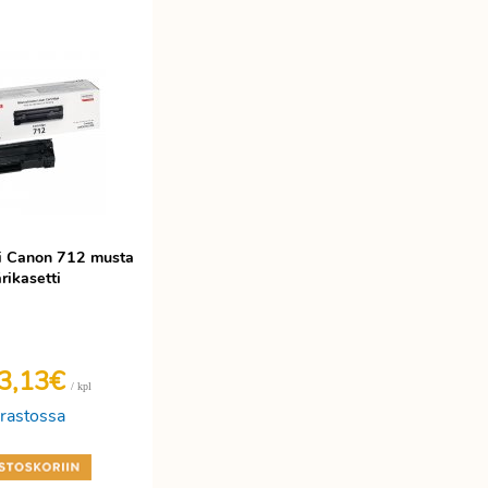
i Canon 712 musta
rikasetti
3,13€
/ kpl
rastossa