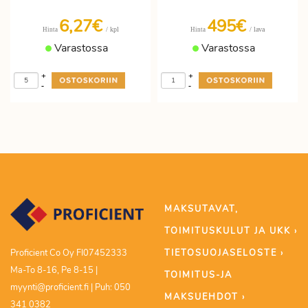
6,27€
495€
/ kpl
/ lava
Hinta
Hinta
Varastossa
Varastossa
+
+
-
-
MAKSUTAVAT,
TOIMITUSKULUT JA UKK ›
TIETOSUOJASELOSTE ›
Proficient Co Oy FI07452333
Ma-To 8-16, Pe 8-15 |
TOIMITUS-JA
myynti@proficient.fi | Puh: 050
MAKSUEHDOT ›
341 0382