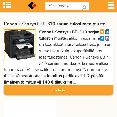
Canon i-Sensys LBP-310 sarjan tulostimen muste
Canon i-Sensys LBP-310 sarjan
tulostin muste
valikoimassamme
on laadukkaita tarvikekasetteja, joilla on
sama takuu kuin alkuperäisillä. Jos
lasertulostimesi Canon i-Sensys LBP-
310 sarjan ilmoittaa, että muste alkaa
loppumaan. Valitse valikoimastamme uusi Canon muste
tilalle. Varastotuotteilla
toimitus perille asti 1-2 päivää.
Ilmainen toimitus yli 140 € tilauksilla
...
Lue lisää