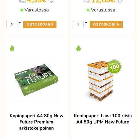
4,99€
12,69€
/ kpl
/ kpl
Hinta
Hinta
Varastossa
Varastossa
+
+
-
-
Kopiopaperi A4 80g New
Kopiopaperi Lava 100 riisiä
Future Premium
A4 80g UPM New Future
arkistokelpoinen