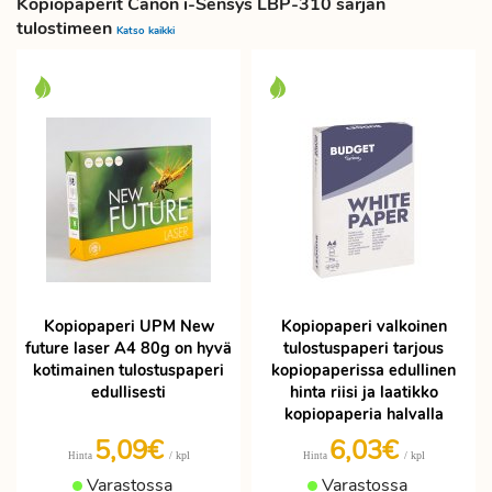
Kopiopaperit Canon i-Sensys LBP-310 sarjan
tulostimeen
Katso kaikki
Kopiopaperi UPM New
Kopiopaperi valkoinen
future laser A4 80g on hyvä
tulostuspaperi tarjous
kotimainen tulostuspaperi
kopiopaperissa edullinen
edullisesti
hinta riisi ja laatikko
kopiopaperia halvalla
5,09€
6,03€
/ kpl
/ kpl
Hinta
Hinta
Varastossa
Varastossa