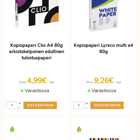
Kopiopaperi Clio A4 80g
Kopiopaperi Lyreco multi a4
arkistokelpoinen edullinen
80g
tulostuspaperi
4,99€
9,26€
/ kpl
/ kpl
Hinta
Hinta
Varastossa
Varastossa
+
+
-
-