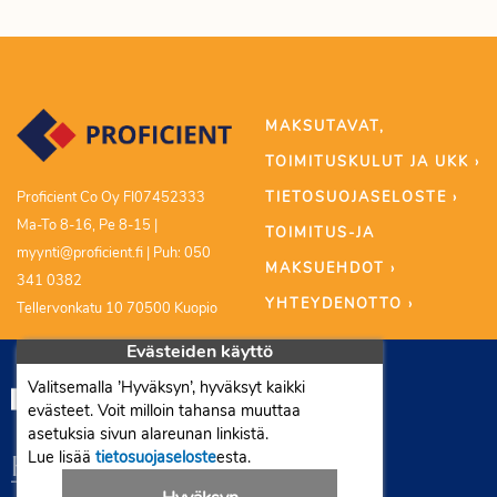
MAKSUTAVAT,
TOIMITUSKULUT JA UKK ›
TIETOSUOJASELOSTE ›
Proficient Co Oy FI07452333
Ma-To 8-16, Pe 8-15 |
TOIMITUS-JA
myynti@proficient.fi | Puh: 050
MAKSUEHDOT ›
341 0382
YHTEYDENOTTO ›
Tellervonkatu 10 70500 Kuopio
Evästeiden käyttö
Valitsemalla ’Hyväksyn’, hyväksyt kaikki
evästeet. Voit milloin tahansa muuttaa
asetuksia sivun alareunan linkistä.
Lue lisää
tietosuojaseloste
esta.