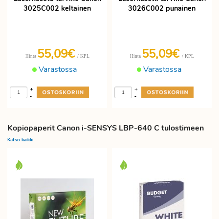
3025C002 keltainen
3026C002 punainen
55,09€
55,09€
/ KPL
/ KPL
Hinta
Hinta
Varastossa
Varastossa
+
+
-
-
Kopiopaperit Canon i-SENSYS LBP-640 C tulostimeen
Katso kaikki