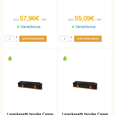
57,96€
55,09€
/ KPL
/ KPL
Hinta
Hinta
Varastossa
Varastossa
+
+
-
-
Laserkasetti tarvike Canon
Laserkasetti tarvike Canon