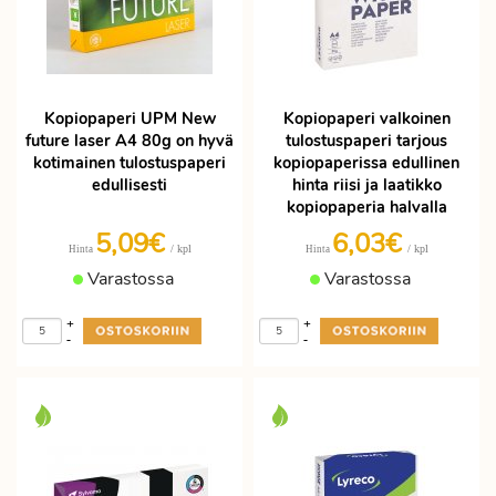
Kopiopaperi UPM New
Kopiopaperi valkoinen
future laser A4 80g on hyvä
tulostuspaperi tarjous
kotimainen tulostuspaperi
kopiopaperissa edullinen
edullisesti
hinta riisi ja laatikko
kopiopaperia halvalla
5,09€
6,03€
/ kpl
/ kpl
Hinta
Hinta
Varastossa
Varastossa
+
+
-
-