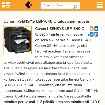
Canon i-SENSYS LBP-640 C tulostimen muste
Canon i-SENSYS LBP-640 C
tulostin muste
valikoimassamme
on sekä alkuperäisiä Canon 054-H,
Canon 054H laserkasetteja että
tarvikekasetteja. Tavanomaisessa
toimisto ja koti tulostuksessa
tarvikekasetit eivät eroa alkuperäisistä laserkaseteista.
Tosin usein alkuperäisiä laserkasetteja suositellaan
käytettäväksi silloin kun tulostus laadulle on asetettu
korkeat laatuvaatimukset. Jos lasertulostimesi Canon i-
SENSYS LBP-640 C ilmoittaa, että muste alkaa
loppumaan. Valitse valikoimastamme uusi Canon 054-H,
Canon 054H muste aiemman tilalle. Varastotuotteilla
toimitus perille asti 1-2 päivää. Ilmainen toimitus yli 140 €