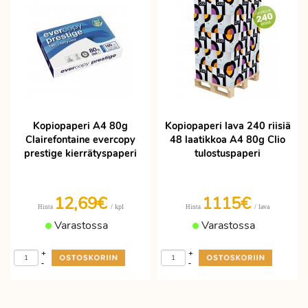
Kopiopaperi A4 80g
Kopiopaperi lava 240 riisiä
Clairefontaine evercopy
48 laatikkoa A4 80g Clio
prestige kierrätyspaperi
tulostuspaperi
12,69€
1115€
/ kpl
/ lava
Hinta
Hinta
Varastossa
Varastossa
+
+
-
-