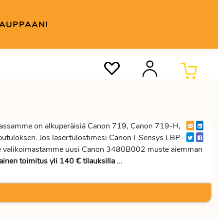
KAUPPAAN!
assamme on alkuperäisiä Canon 719, Canon 719-H,
putuloksen. Jos lasertulostimesi Canon I-Sensys LBP-
litse valikoimastamme uusi Canon 3480B002 muste aiemman
ainen toimitus yli 140 € tilauksilla
...