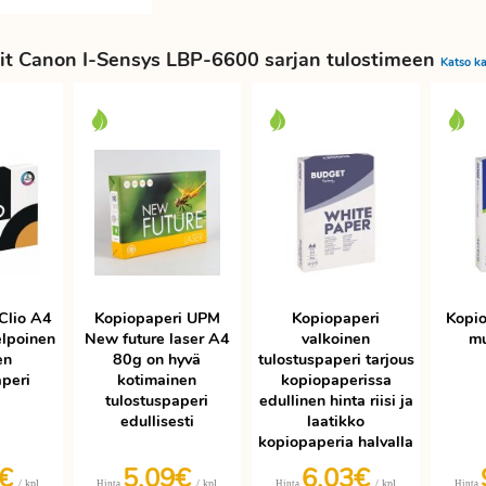
it Canon I-Sensys LBP-6600 sarjan tulostimeen
Katso ka
Clio A4
Kopiopaperi UPM
Kopiopaperi
Kopio
elpoinen
New future laser A4
valkoinen
mu
en
80g on hyvä
tulostuspaperi tarjous
aperi
kotimainen
kopiopaperissa
tulostuspaperi
edullinen hinta riisi ja
edullisesti
laatikko
kopiopaperia halvalla
9€
5,09€
6,03€
/ kpl
/ kpl
/ kpl
Hinta
Hinta
Hinta