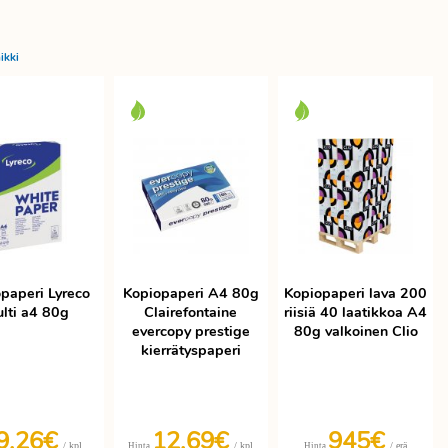
ikki
paperi Lyreco
Kopiopaperi A4 80g
Kopiopaperi lava 200
lti a4 80g
Clairefontaine
riisiä 40 laatikkoa A4
evercopy prestige
80g valkoinen Clio
kierrätyspaperi
9,26€
12,69€
945€
/ kpl
/ kpl
/ erä
Hinta
Hinta