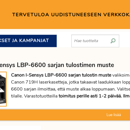
TERVETULOA UUDISTUNEESEEN VERKKO
KSET JA KAMPANJAT
ensys LBP-6600 sarjan tulostimen muste
Canon I-Sensys LBP-6600 sarjan tulostin muste
valikoim
Canon 719H laserkasetteja, jotka takaavat laadukkaan lop
6600 sarjan ilmoittaa, että muste alkaa loppumaan. Va
tilalle. Varastotuotteilla
toimitus perille asti 1-2 päivää. Ilm
Lue lisää