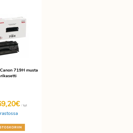
i Canon 719H musta
rikasetti
69,20€
/ kpl
rastossa