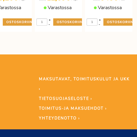
arastossa
Varastossa
Varastossa
+
+
+
-
-
MAKSUTAVAT, TOIMITUSKULUT JA UKK
›
TIETOSUOJASELOSTE ›
TOIMITUS-JA MAKSUEHDOT ›
YHTEYDENOTTO ›