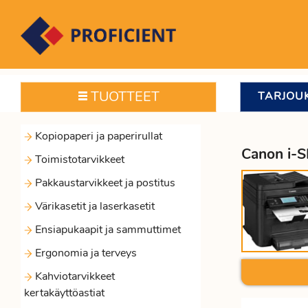
TUOTTEET
TARJOU
Kopiopaperi ja paperirullat
Canon i-
×
×
×
×
×
×
×
×
×
×
×
×
×
×
×
×
×
×
×
×
×
×
×
Toimistotarvikkeet
Kopiopaperi
Toimistotarvikkeet
Pakkaustarvikkeet
Värikasetit
Ensiapukaapit
Ergonomia
Kahviotarvikkeet
Kalenterit
Mapit
Siivoustarvikkeet
Taulut
Tietokonetarvikkeet
Toimistokalusteet
Toimistokoneet
Työvaatteet
Työpöydän
Kynät,
Tarrat
Vihkot,
Värinauhat
Avainkaapit
Sidontalaite
Laskimet
Pakkaustarvikkeet ja postitus
ja
ja
ja
ja
ja
kertakäyttöastiat
kansiot
ja
ja
ja
kypärät
pientarvikkeet
tussit
ja
lehtiöt
kassakaapit
laminointikone
Pöytäkalenterit
CD-
Aktiivituoli
Värinauha
Funktiolaskin
Värikasetit ja laserkasetit
paperirullat
postitus
laserkasetit
sammuttimet
terveys
ja
hygienia
taulutarvikkeet
laitteet
suojaimet
ja
etiketit
ja
Työpöydän
Kahvit
ja
ja
väritela
Nitojat
Kassakaappi
Laminointikone
Nauhalaskin
Ensiapukaapit ja sammuttimet
välilehdet
teroittimet
muistilaput
Kopiopaperi
pientarvikkeet
Pahvilaatikot
HP
Ensiapu
Hoivatuotteet
ja
päiväkirjat
Käsipyyhe,
Valkotaulut
DVD-
Paperisilppuri
Työvaatteet
laskin
ja
Valkoiset
Avainkaapit
laskukone
Pihtinitojat
Laminointitaskut
A4
laserkasetti
ja
kahvijuomat
Mappi
WC-
levy
ja
kassalipas
tarrat
Ergonomia ja terveys
Kuulakärkikynä
Vihko
Kirjekuoret
Jalkatuki,
Seinäkalenterit
Valkotaulu
kassakaapit
Ulkovaatteet
Värinauha
A3
alkuperäinen
paloturvallisuus
ja
paperi
paperintuhooja
mekanismilla
Pöytälaskin
Sinkiläpistoolit
Kierresidontalaite
Kynät,
kyynärtuki
Maidot
tarvikkeet
CD
Kahviotarvikkeet
kirjoituskone
Avainkaappi
Itseliimautuvat
Ajopäiväkirja
Kirjepussit
Taskukalenterit
Laatikosto
Hengityssuojain
ja
kansio
ja
ja
tussit
HP
Laastari
ja
ja
DVD
Paperileikkuri
kertakäyttöastiat
ja
taskut
Kuulakärkikynä
tilivihko
Taskulaskin
Sähkönitojat
ja
Magneettinapit
ja
A5
talouspaperi
Värinauha
sidontakampa
Kumihanskat