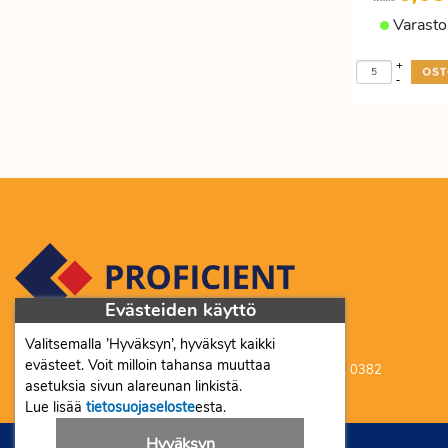
häikäisysuoja
Samsung
Varasto
Lomakelaatikostot
Pikapuurot
laserkasetti
Tulostin
ja
alkuperäinen
Pikaruoka
ja
+
vetolaatikostot
-
ja
skanneri
Samsung
Nimikorttikotelot
mausteet
laserkasetti
ja
tarvikekasetti
Proteiinipatukat
pidikkeet
ja
Epson
Paristot
proteiinijuomat
musteet
ja
Pähkinät
Lexmark
akut
ja
värikasetit
Roskakori
kuivahedelmät
Kyocera
ja
Välipalat
Evästeiden käyttö
ja
paperikori
ja
Oki
Valitsemalla ’Hyväksyn’, hyväksyt kaikki
Proficient Co Oy FI07452333
Selailuteline
välipalapatukat
värikasetit
evästeet. Voit milloin tahansa muuttaa
Ma-To 8-16, Pe 8-15 | myynti@proficient.fi | Puh: 050 341 0382
Tarifold
asetuksia sivun alareunan linkistä.
Vichyt
Fax
Tellervonkatu 10 70500 Kuopio
Lue lisää
tietosuojaseloste
esta.
Säilytyslaatikko
ja
värikasetit
kivennäisvedet
Hyväksyn
Toimistotarvikkeet