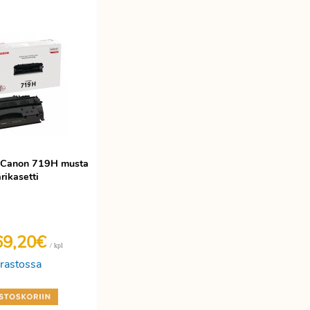
i Canon 719H musta
rikasetti
69,20€
/ kpl
rastossa