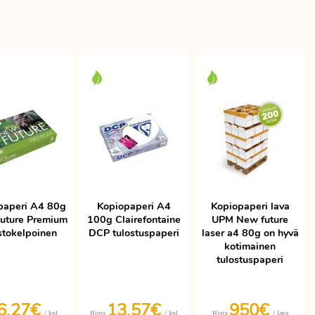
paperi A4 80g
Kopiopaperi A4
Kopiopaperi lava
uture Premium
100g Clairefontaine
UPM New future
stokelpoinen
DCP tulostuspaperi
laser a4 80g on hyvä
kotimainen
tulostuspaperi
6,27€
13,57€
950€
/ kpl
/ kpl
/ lava
Hinta
Hinta