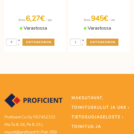
6,27€
945€
/ kpl
/ erä
Hinta
Hinta
Varastossa
Varastossa
+
+
-
-
MAKSUTAVAT,
TOIMITUSKULUT JA UKK ›
TIETOSUOJASELOSTE ›
Proficient Co Oy FI07452333
Ma-To 8-16, Pe 8-15 |
TOIMITUS-JA
myynti@proficient.fi | Puh: 050