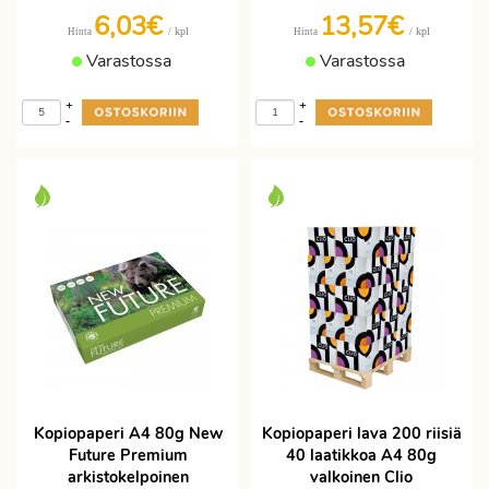
6,03€
13,57€
/ kpl
/ kpl
Hinta
Hinta
Varastossa
Varastossa
+
+
-
-
Kopiopaperi A4 80g New
Kopiopaperi lava 200 riisiä
Future Premium
40 laatikkoa A4 80g
arkistokelpoinen
valkoinen Clio