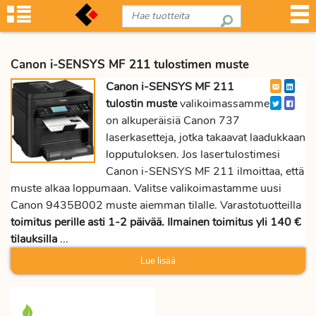
Canon i-SENSYS MF 211 tulostimen muste
Canon i-SENSYS MF 211
tulostin muste
valikoimassamme
on alkuperäisiä Canon 737
laserkasetteja, jotka takaavat laadukkaan
lopputuloksen. Jos lasertulostimesi
Canon i-SENSYS MF 211 ilmoittaa, että
muste alkaa loppumaan. Valitse valikoimastamme uusi
Canon 9435B002 muste aiemman tilalle. Varastotuotteilla
toimitus perille asti 1-2 päivää. Ilmainen toimitus yli 140 €
tilauksilla
...
Lue lisää