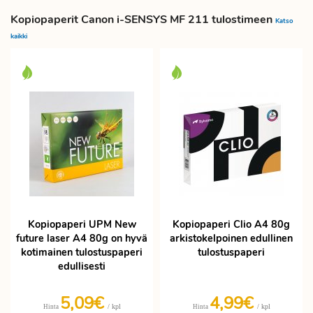
Kopiopaperit Canon i-SENSYS MF 211 tulostimeen
Katso
kaikki
Kopiopaperi UPM New
Kopiopaperi Clio A4 80g
future laser A4 80g on hyvä
arkistokelpoinen edullinen
kotimainen tulostuspaperi
tulostuspaperi
edullisesti
5,09€
4,99€
/ kpl
/ kpl
Hinta
Hinta