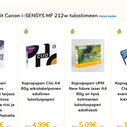
it Canon i-SENSYS MF 212w tulostimeen
Katso kaikki
eri
Kopiopaperi Clio A4
Kopiopaperi UPM
Kopio
en
80g arkistokelpoinen
New future laser A4
Cla
 tarjous
edullinen
80g on hyvä
ever
rissa
tulostuspaperi
kotimainen
kie
 riisi ja
tulostuspaperi
ko
edullisesti
halvalla
3€
4,99€
5,09€
/ kpl
/ kpl
/ kpl
Hinta
Hinta
Hinta