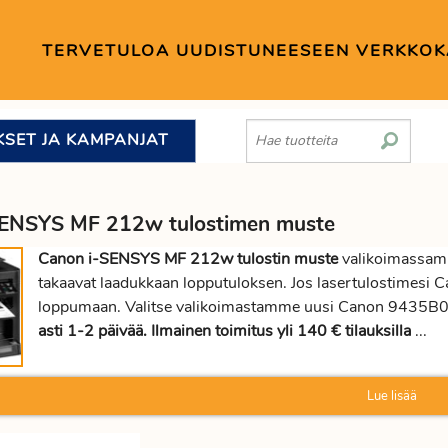
TERVETULOA UUDISTUNEESEEN VERKKO
KSET JA KAMPANJAT
SENSYS MF 212w tulostimen muste
Canon i-SENSYS MF 212w tulostin muste
valikoimassamm
takaavat laadukkaan lopputuloksen. Jos lasertulostimesi
loppumaan. Valitse valikoimastamme uusi Canon 9435B002
asti 1-2 päivää. Ilmainen toimitus yli 140 € tilauksilla
...
Lue lisää