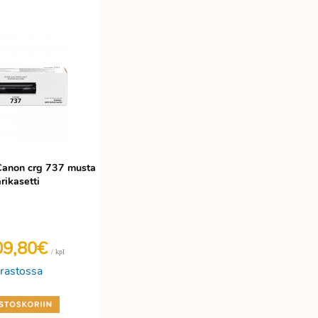
 Canon crg 737 musta
rikasetti
09,80€
/ kpl
rastossa