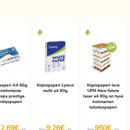
paperi A4 80g
Kopiopaperi Lyreco
Kopiopaperi lava
irefontaine
multi a4 80g
UPM New future
copy prestige
laser a4 80g on hyvä
rrätyspaperi
kotimainen
tulostuspaperi
12,69€
9,26€
950€
/ kpl
/ kpl
/ lava
Hinta
Hinta