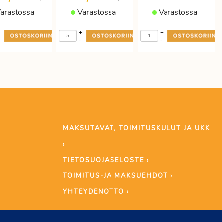
arastossa
Varastossa
Varastossa
+
+
+
-
-
MAKSUTAVAT, TOIMITUSKULUT JA UKK
›
TIETOSUOJASELOSTE ›
TOIMITUS-JA MAKSUEHDOT ›
YHTEYDENOTTO ›