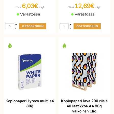
6,03€
12,69€
/ kpl
/ kpl
Hinta
Hinta
Varastossa
Varastossa
+
+
-
-
Kopiopaperi Lyreco multi a4
Kopiopaperi lava 200 riisiä
80g
40 laatikkoa A4 80g
valkoinen Clio