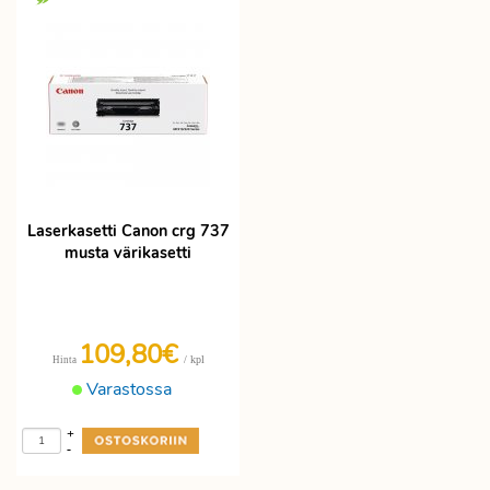
Laserkasetti Canon crg 737
musta värikasetti
109,80€
/ kpl
Hinta
Varastossa
+
-