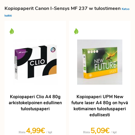
Kopiopaperit Canon I-Sensys MF 237 w tulostimeen
Katso
kaikki
Kopiopaperi Clio A4 80g
Kopiopaperi UPM New
arkistokelpoinen edullinen
future laser A4 80g on hyvä
tulostuspaperi
kotimainen tulostuspaperi
edullisesti
4,99€
5,09€
/ kpl
/ kpl
Hinta
Hinta