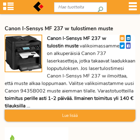
Canon I-Sensys MF 237 w tulostimen muste
Canon I-Sensys MF 237 w
tulostin muste
valikoimassamme
on alkuperäisiä Canon 737
laserkasetteja, jotka takaavat laadukkaan
lopputuloksen. Jos lasertulostimesi
Canon I-Sensys MF 237 w ilmoittaa,
että muste alkaa loppumaan. Valitse valikoimastamme uusi
Canon 9435B002 muste aiemman tilalle. Varastotuotteilla
toimitus perille asti 1-2 päivää. Ilmainen toimitus yli 140 €
tilauksilla
...
Lue lisää