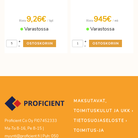
9,26€
945€
/ kpl
/ erä
Hinta
Hinta
Varastossa
Varastossa
+
+
-
-
MAKSUTAVAT,
TOIMITUSKULUT JA UKK ›
TIETOSUOJASELOSTE ›
Proficient Co Oy FI07452333
Ma-To 8-16, Pe 8-15 |
TOIMITUS-JA
myynti@proficient.fi | Puh: 050