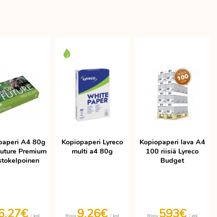
paperi A4 80g
Kopiopaperi Lyreco
Kopiopaperi lava A4
uture Premium
multi a4 80g
100 riisiä Lyreco
stokelpoinen
Budget
6,27€
9,26€
593€
/ kpl
/ kpl
/ erä
Hinta
Hinta