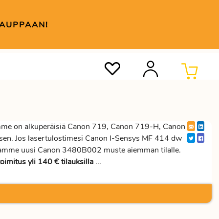
KAUPPAAN!
me on alkuperäisiä Canon 719, Canon 719-H, Canon
ksen. Jos lasertulostimesi Canon I-Sensys MF 414 dw
astamme uusi Canon 3480B002 muste aiemman tilalle.
oimitus yli 140 € tilauksilla
...