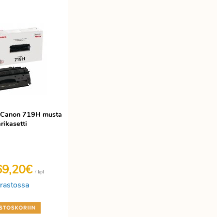
i Canon 719H musta
rikasetti
69,20€
/ kpl
rastossa