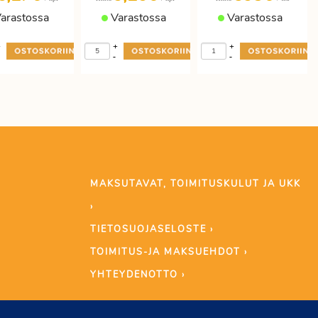
arastossa
Varastossa
Varastossa
+
+
+
-
-
MAKSUTAVAT, TOIMITUSKULUT JA UKK
›
TIETOSUOJASELOSTE ›
TOIMITUS-JA MAKSUEHDOT ›
YHTEYDENOTTO ›