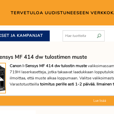
TERVETULOA UUDISTUNEESEEN VERKKO
KSET JA KAMPANJAT
ensys MF 414 dw tulostimen muste
Canon I-Sensys MF 414 dw tulostin muste
valikoimassam
719H laserkasetteja, jotka takaavat laadukkaan lopputulo
ilmoittaa, että muste alkaa loppumaan. Valitse valikoim
Varastotuotteilla
toimitus perille asti 1-2 päivää. Ilmainen t
Lue lisää