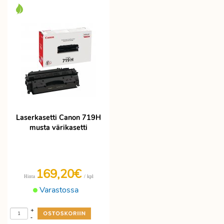
Laserkasetti Canon 719H
musta värikasetti
169,20€
/ kpl
Hinta
Varastossa
+
-