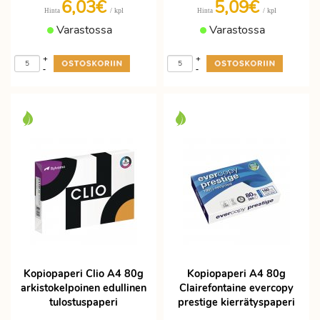
6,03€
5,09€
/ kpl
/ kpl
Hinta
Hinta
Varastossa
Varastossa
+
+
-
-
Kopiopaperi Clio A4 80g
Kopiopaperi A4 80g
arkistokelpoinen edullinen
Clairefontaine evercopy
tulostuspaperi
prestige kierrätyspaperi