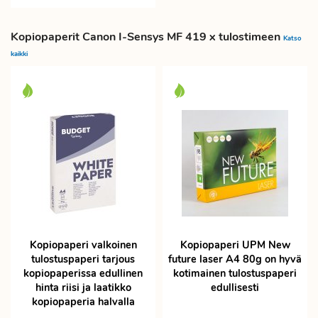
Kopiopaperit Canon I-Sensys MF 419 x tulostimeen
Katso
kaikki
Kopiopaperi valkoinen
Kopiopaperi UPM New
tulostuspaperi tarjous
future laser A4 80g on hyvä
kopiopaperissa edullinen
kotimainen tulostuspaperi
hinta riisi ja laatikko
edullisesti
kopiopaperia halvalla