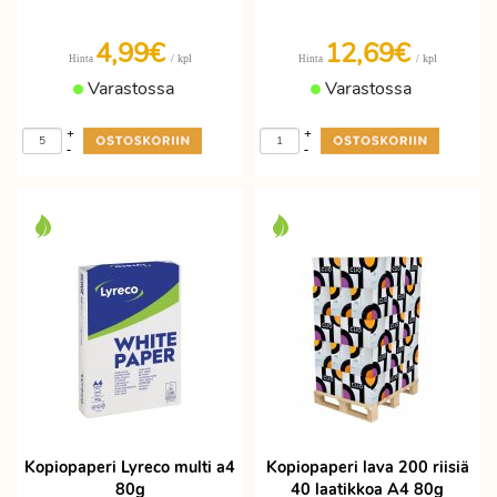
4,99€
12,69€
/ kpl
/ kpl
Hinta
Hinta
Varastossa
Varastossa
+
+
-
-
Kopiopaperi Lyreco multi a4
Kopiopaperi lava 200 riisiä
80g
40 laatikkoa A4 80g