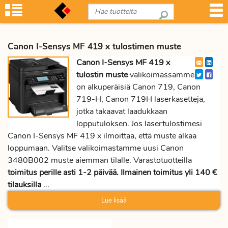
Canon I-Sensys MF 419 x tulostimen muste
Canon I-Sensys MF 419 x
tulostin muste
valikoimassamme
on alkuperäisiä Canon 719, Canon
719-H, Canon 719H laserkasetteja,
jotka takaavat laadukkaan
lopputuloksen. Jos lasertulostimesi
Canon I-Sensys MF 419 x ilmoittaa, että muste alkaa
loppumaan. Valitse valikoimastamme uusi Canon
3480B002 muste aiemman tilalle. Varastotuotteilla
toimitus perille asti 1-2 päivää. Ilmainen toimitus yli 140 €
tilauksilla
...
Lue lisää