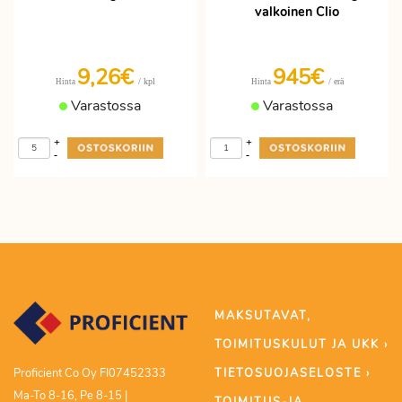
valkoinen Clio
9,26€
945€
/ kpl
/ erä
Hinta
Hinta
Varastossa
Varastossa
+
+
-
-
MAKSUTAVAT,
TOIMITUSKULUT JA UKK ›
TIETOSUOJASELOSTE ›
Proficient Co Oy FI07452333
Ma-To 8-16, Pe 8-15 |