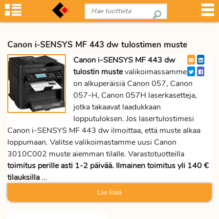
Canon i-SENSYS MF 443 dw tulostimen muste
Canon i-SENSYS MF 443 dw
tulostin muste
valikoimassamme
on alkuperäisiä Canon 057, Canon
057-H, Canon 057H laserkasetteja,
jotka takaavat laadukkaan
lopputuloksen. Jos lasertulostimesi
Canon i-SENSYS MF 443 dw ilmoittaa, että muste alkaa
loppumaan. Valitse valikoimastamme uusi Canon
3010C002 muste aiemman tilalle. Varastotuotteilla
toimitus perille asti 1-2 päivää. Ilmainen toimitus yli 140 €
tilauksilla
...
Lue lisää