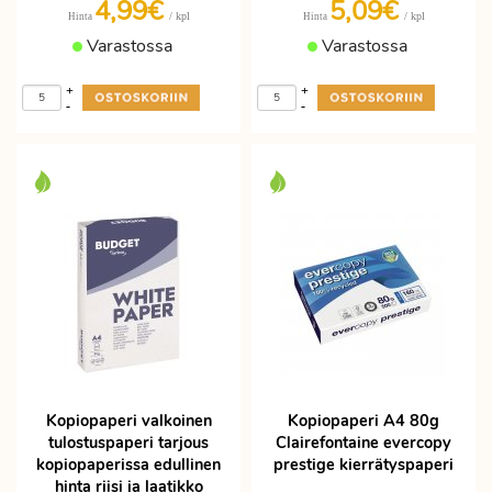
4,99€
5,09€
/ kpl
/ kpl
Hinta
Hinta
Varastossa
Varastossa
+
+
-
-
Kopiopaperi valkoinen
Kopiopaperi A4 80g
tulostuspaperi tarjous
Clairefontaine evercopy
kopiopaperissa edullinen
prestige kierrätyspaperi
hinta riisi ja laatikko