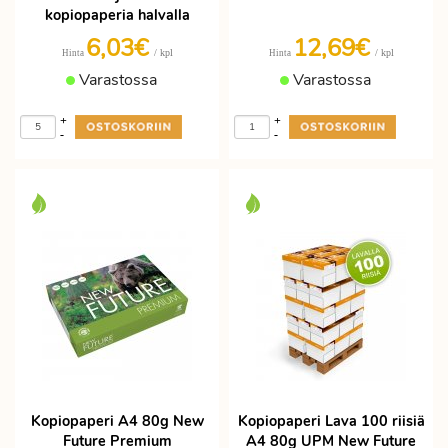
kopiopaperia halvalla
6,03€
12,69€
/ kpl
/ kpl
Hinta
Hinta
Varastossa
Varastossa
+
+
-
-
Kopiopaperi A4 80g New
Kopiopaperi Lava 100 riisiä
Future Premium
A4 80g UPM New Future