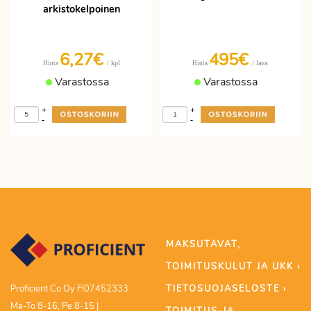
arkistokelpoinen
6,27€
495€
/ kpl
/ lava
Hinta
Hinta
Varastossa
Varastossa
+
+
-
-
MAKSUTAVAT,
TOIMITUSKULUT JA UKK ›
TIETOSUOJASELOSTE ›
Proficient Co Oy FI07452333
Ma-To 8-16, Pe 8-15 |