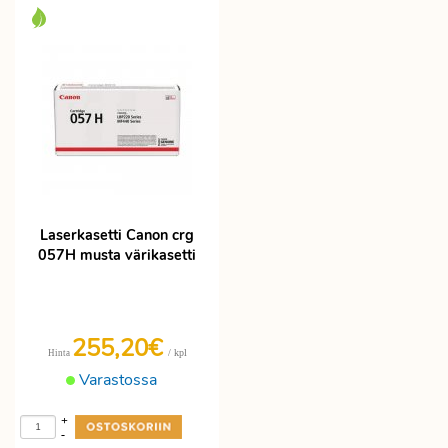
Laserkasetti Canon crg
057H musta värikasetti
255,20€
/ kpl
Hinta
Varastossa
+
-