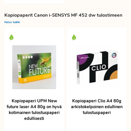
Kopiopaperit Canon i-SENSYS MF 452 dw tulostimeen
Katso kaikki
Kopiopaperi UPM New
Kopiopaperi Clio A4 80g
future laser A4 80g on hyvä
arkistokelpoinen edullinen
kotimainen tulostuspaperi
tulostuspaperi
edullisesti