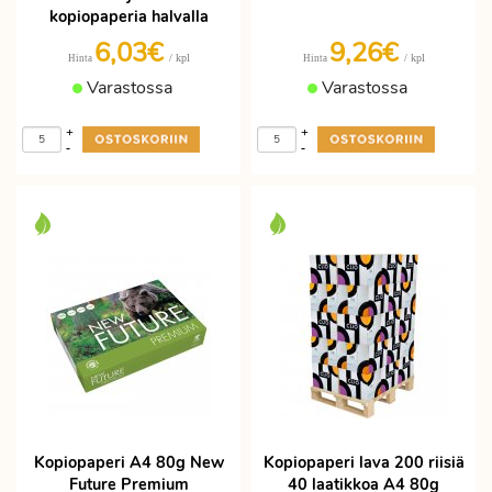
kopiopaperia halvalla
6,03€
9,26€
/ kpl
/ kpl
Hinta
Hinta
Varastossa
Varastossa
+
+
-
-
Kopiopaperi A4 80g New
Kopiopaperi lava 200 riisiä
Future Premium
40 laatikkoa A4 80g