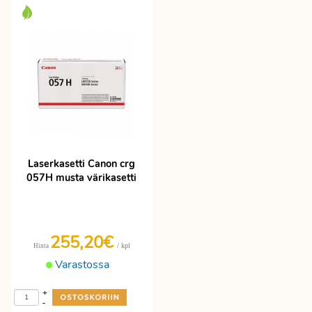
Laserkasetti Canon crg
057H musta värikasetti
255,20€
/ kpl
Hinta
Varastossa
+
-