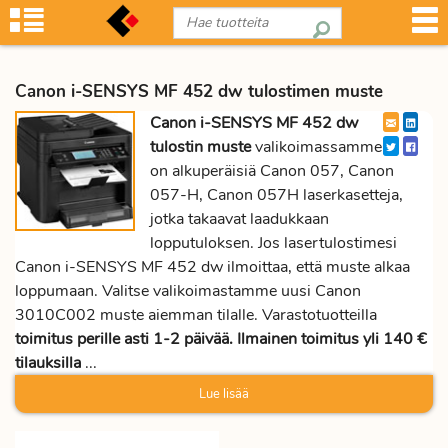
Canon i-SENSYS MF 452 dw tulostimen muste
Canon i-SENSYS MF 452 dw
tulostin muste
valikoimassamme
on alkuperäisiä Canon 057, Canon
057-H, Canon 057H laserkasetteja,
jotka takaavat laadukkaan
lopputuloksen. Jos lasertulostimesi
Canon i-SENSYS MF 452 dw ilmoittaa, että muste alkaa
loppumaan. Valitse valikoimastamme uusi Canon
3010C002 muste aiemman tilalle. Varastotuotteilla
toimitus perille asti 1-2 päivää. Ilmainen toimitus yli 140 €
tilauksilla
...
Lue lisää