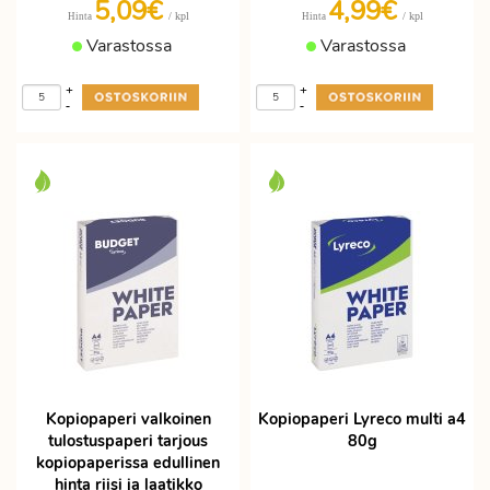
5,09€
4,99€
/ kpl
/ kpl
Hinta
Hinta
Varastossa
Varastossa
+
+
-
-
Kopiopaperi valkoinen
Kopiopaperi Lyreco multi a4
tulostuspaperi tarjous
80g
kopiopaperissa edullinen
hinta riisi ja laatikko