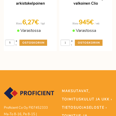
arkistokelpoinen
valkoinen Clio
6,27€
945€
/ kpl
/ erä
Hinta
Hinta
Varastossa
Varastossa
+
+
-
-
MAKSUTAVAT,
TOIMITUSKULUT JA UKK ›
TIETOSUOJASELOSTE ›
Proficient Co Oy FI07452333
Ma-To 8-16, Pe 8-15 |