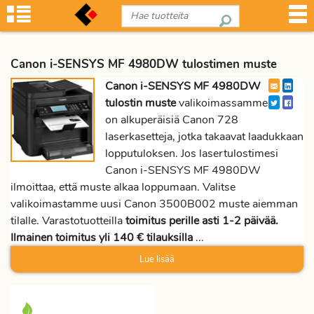
Canon i-SENSYS MF 4980DW tulostimen muste
Canon i-SENSYS MF 4980DW
tulostin muste
valikoimassamme
on alkuperäisiä Canon 728
laserkasetteja, jotka takaavat laadukkaan
lopputuloksen. Jos lasertulostimesi
Canon i-SENSYS MF 4980DW
ilmoittaa, että muste alkaa loppumaan. Valitse
valikoimastamme uusi Canon 3500B002 muste aiemman
tilalle. Varastotuotteilla
toimitus perille asti 1-2 päivää.
Ilmainen toimitus yli 140 € tilauksilla
...
Lue lisää