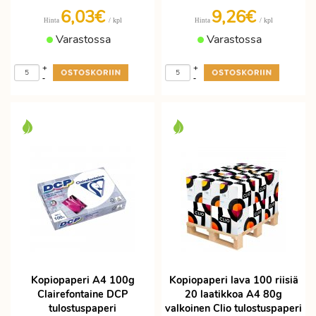
6,03€
9,26€
/ kpl
/ kpl
Hinta
Hinta
Varastossa
Varastossa
+
+
-
-
Kopiopaperi A4 100g
Kopiopaperi lava 100 riisiä
Clairefontaine DCP
20 laatikkoa A4 80g
tulostuspaperi
valkoinen Clio tulostuspaperi