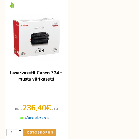
Laserkasetti Canon 724H
musta värikasetti
236,40€
/ kpl
Hinta
Varastossa
+
-