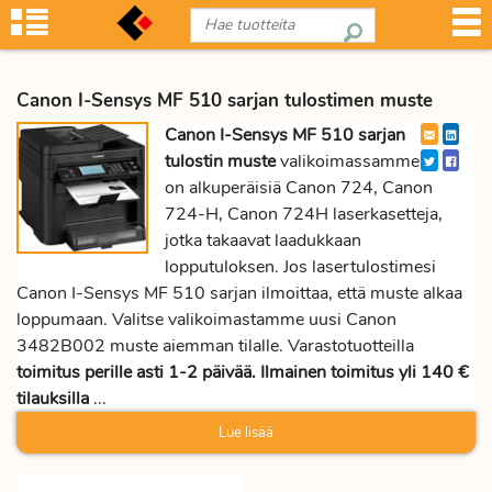
Canon I-Sensys MF 510 sarjan tulostimen muste
Canon I-Sensys MF 510 sarjan
tulostin muste
valikoimassamme
on alkuperäisiä Canon 724, Canon
724-H, Canon 724H laserkasetteja,
jotka takaavat laadukkaan
lopputuloksen. Jos lasertulostimesi
Canon I-Sensys MF 510 sarjan ilmoittaa, että muste alkaa
loppumaan. Valitse valikoimastamme uusi Canon
3482B002 muste aiemman tilalle. Varastotuotteilla
toimitus perille asti 1-2 päivää. Ilmainen toimitus yli 140 €
tilauksilla
...
Lue lisää