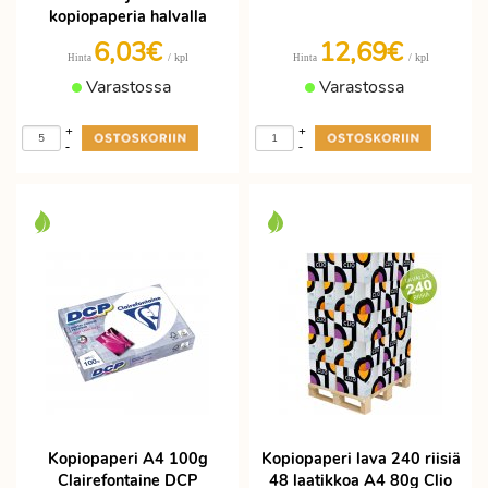
kopiopaperia halvalla
6,03€
12,69€
/ kpl
/ kpl
Hinta
Hinta
Varastossa
Varastossa
+
+
-
-
Kopiopaperi A4 100g
Kopiopaperi lava 240 riisiä
Clairefontaine DCP
48 laatikkoa A4 80g Clio