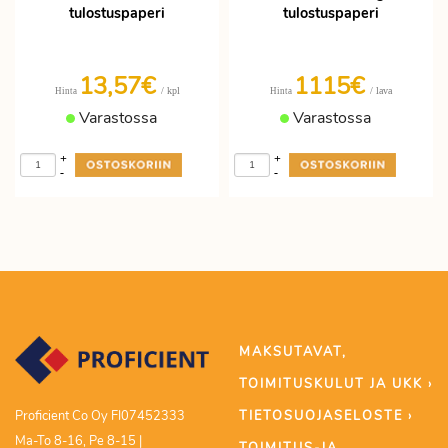
tulostuspaperi
tulostuspaperi
13,57€
1115€
/ kpl
/ lava
Hinta
Hinta
Varastossa
Varastossa
+
+
-
-
MAKSUTAVAT,
TOIMITUSKULUT JA UKK ›
TIETOSUOJASELOSTE ›
Proficient Co Oy FI07452333
Ma-To 8-16, Pe 8-15 |