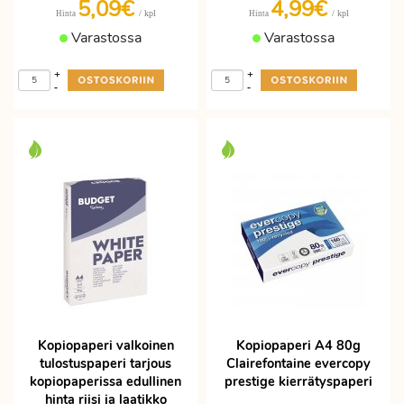
5,09€
4,99€
/ kpl
/ kpl
Hinta
Hinta
Varastossa
Varastossa
+
+
-
-
Kopiopaperi valkoinen
Kopiopaperi A4 80g
tulostuspaperi tarjous
Clairefontaine evercopy
kopiopaperissa edullinen
prestige kierrätyspaperi
hinta riisi ja laatikko