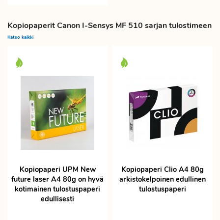
Kopiopaperit Canon I-Sensys MF 510 sarjan tulostimeen
Katso kaikki
Kopiopaperi UPM New
Kopiopaperi Clio A4 80g
future laser A4 80g on hyvä
arkistokelpoinen edullinen
kotimainen tulostuspaperi
tulostuspaperi
edullisesti