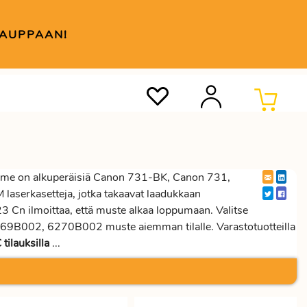
KAUPPAAN!
me on alkuperäisiä Canon 731-BK, Canon 731,
serkasetteja, jotka takaavat laadukkaan
3 Cn ilmoittaa, että muste alkaa loppumaan. Valitse
B002, 6270B002 muste aiemman tilalle. Varastotuotteilla
tilauksilla
...