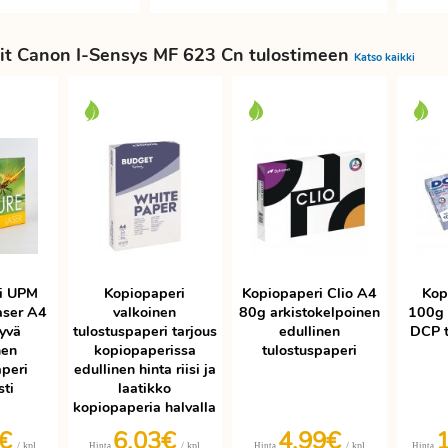
it Canon I-Sensys MF 623 Cn tulostimeen
Katso kaikki
i UPM
Kopiopaperi
Kopiopaperi Clio A4
Kop
aser A4
valkoinen
80g arkistokelpoinen
100g 
yvä
tulostuspaperi tarjous
edullinen
DCP t
nen
kopiopaperissa
tulostuspaperi
aperi
edullinen hinta riisi ja
sti
laatikko
kopiopaperia halvalla
9€
6,03€
4,99€
/ kpl
/ kpl
/ kpl
Hinta
Hinta
Hinta