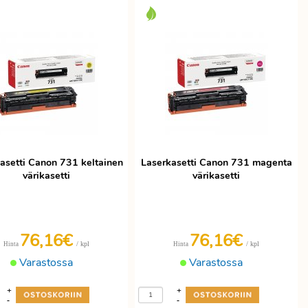
asetti Canon 731 keltainen
Laserkasetti Canon 731 magenta
värikasetti
värikasetti
76,16€
76,16€
/ kpl
/ kpl
Hinta
Hinta
Varastossa
Varastossa
+
+
-
-