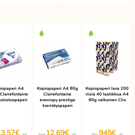
iopaperi A4
Kopiopaperi A4 80g
Kopiopaperi lava 200
Clairefontaine
Clairefontaine
riisiä 40 laatikkoa A4
ulostuspaperi
evercopy prestige
80g valkoinen Clio
kierrätyspaperi
13,57€
12,69€
945€
/ kpl
/ kpl
/ erä
Hinta
Hinta