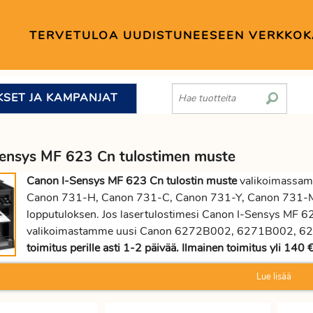
TERVETULOA UUDISTUNEESEEN VERKKO
KSET JA KAMPANJAT
ensys MF 623 Cn tulostimen muste
Canon I-Sensys MF 623 Cn tulostin muste
valikoimassam
Canon 731-H, Canon 731-C, Canon 731-Y, Canon 731-M la
lopputuloksen. Jos lasertulostimesi Canon I-Sensys MF 62
valikoimastamme uusi Canon 6272B002, 6271B002, 6269
toimitus perille asti 1-2 päivää. Ilmainen toimitus yli 140 € 
Lue lisää