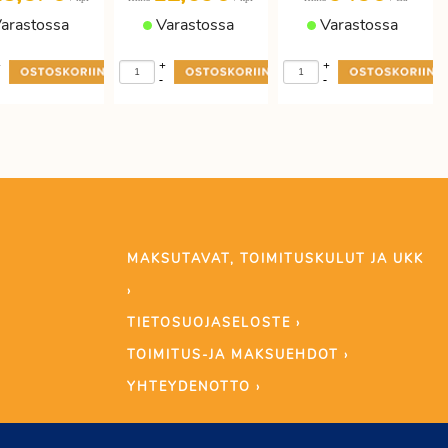
arastossa
Varastossa
Varastossa
+
+
+
-
-
MAKSUTAVAT, TOIMITUSKULUT JA UKK
›
TIETOSUOJASELOSTE ›
TOIMITUS-JA MAKSUEHDOT ›
YHTEYDENOTTO ›