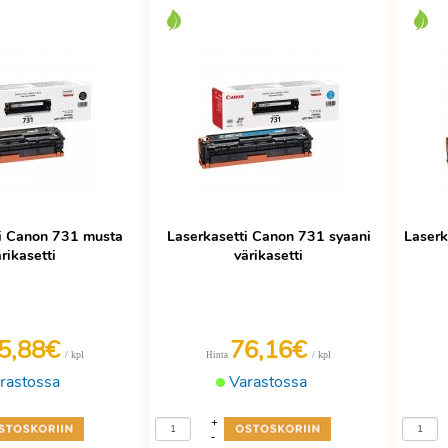
i Canon 731 musta
Laserkasetti Canon 731 syaani
Laserk
rikasetti
värikasetti
5,88€
76,16€
/ kpl
/ kpl
Hinta
rastossa
Varastossa
+
-