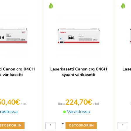
ti Canon crg 046H
Laserkasetti Canon crg 046H
Lase
 värikasetti
syaani värikasetti
50,40€
224,70€
/ kpl
/ kpl
Hinta
rastossa
Varastossa
+
-