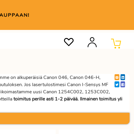
KAUPPAAN!
mme on alkuperäisiä Canon 046, Canon 046-H,
putuloksen. Jos lasertulostimesi Canon I-Sensys MF
e valikoimastamme uusi Canon 1254C002, 1253C002,
teilla
toimitus perille asti 1-2 päivää. Ilmainen toimitus yli