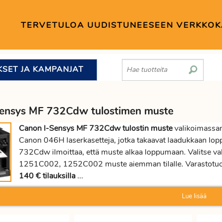
TERVETULOA UUDISTUNEESEEN VERKKO
KSET JA KAMPANJAT
Sensys MF 732Cdw tulostimen muste
Canon I-Sensys MF 732Cdw tulostin muste
valikoimassa
Canon 046H laserkasetteja, jotka takaavat laadukkaan lop
732Cdw ilmoittaa, että muste alkaa loppumaan. Valits
1251C002, 1252C002 muste aiemman tilalle. Varastotuot
140 € tilauksilla
...
Lue lisää