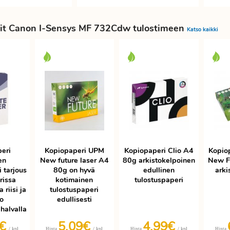
it Canon I-Sensys MF 732Cdw tulostimeen
Katso kaikki
eri
Kopiopaperi UPM
Kopiopaperi Clio A4
Kopio
en
New future laser A4
80g arkistokelpoinen
New F
 tarjous
80g on hyvä
edullinen
arki
rissa
kotimainen
tulostuspaperi
 riisi ja
tulostuspaperi
ko
edullisesti
halvalla
3€
5,09€
4,99€
/ kpl
/ kpl
/ kpl
Hinta
Hinta
Hinta