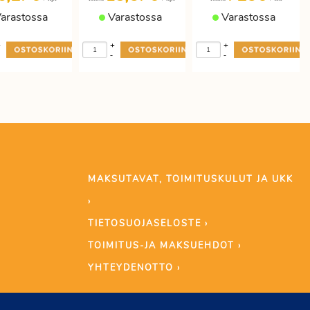
arastossa
Varastossa
Varastossa
+
+
+
-
-
MAKSUTAVAT, TOIMITUSKULUT JA UKK
›
TIETOSUOJASELOSTE ›
TOIMITUS-JA MAKSUEHDOT ›
YHTEYDENOTTO ›