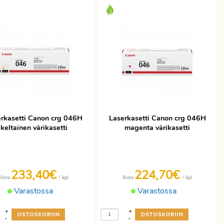
rkasetti Canon crg 046H
Laserkasetti Canon crg 046H
keltainen värikasetti
magenta värikasetti
233,40€
224,70€
/ kpl
/ kpl
Hinta
Hinta
Varastossa
Varastossa
+
+
-
-