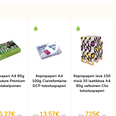
paperi A4 80g
Kopiopaperi A4
Kopiopaperi lava 150
uture Premium
100g Clairefontaine
riisiä 30 laatikkoa A4
stokelpoinen
DCP tulostuspaperi
80g valkoinen Clio
tulostuspaperi
6,27€
13,57€
725€
/ kpl
/ kpl
/ erä
Hinta
Hinta