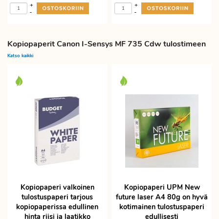
+
+
-
-
Kopiopaperit Canon I-Sensys MF 735 Cdw tulostimeen
Katso kaikki
Kopiopaperi valkoinen
Kopiopaperi UPM New
tulostuspaperi tarjous
future laser A4 80g on hyvä
kopiopaperissa edullinen
kotimainen tulostuspaperi
hinta riisi ja laatikko
edullisesti