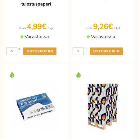
tulostuspaperi
4,99€
9,26€
/ kpl
/ kpl
Hinta
Hinta
Varastossa
Varastossa
+
+
-
-