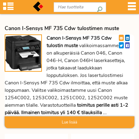
Canon I-Sensys MF 735 Cdw tulostimen muste
Canon I-Sensys MF 735 Cdw
tulostin muste
valikoimassamme
on alkuperäisiä Canon 046, Canon
046-H, Canon 046H laserkasetteja,
jotka takaavat laadukkaan
lopputuloksen. Jos lasertulostimesi
Canon I-Sensys MF 735 Cdw ilmoittaa, että muste alkaa
loppumaan. Valitse valikoimastamme uusi Canon
1254C002, 1253C002, 1251C002, 1252C002 muste
aiemman tilalle. Varastotuotteilla
toimitus perille asti 1-2
päivää. Ilmainen toimitus yli 140 € tilauksilla
...
Lue lisää