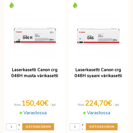
Laserkasetti Canon crg
Laserkasetti Canon crg
046H musta värikasetti
046H syaani värikasetti
150,40€
224,70€
/ kpl
/ kpl
Hinta
Hinta
Varastossa
Varastossa
+
+
-
-