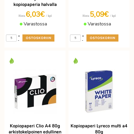
kopiopaperia halvalla
6,03€
5,09€
/ kpl
/ kpl
Hinta
Hinta
Varastossa
Varastossa
+
+
-
-
Kopiopaperi Clio A4 80g
Kopiopaperi Lyreco multi a4
arkistokelpoinen edullinen
80g