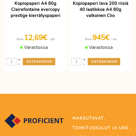
Kopiopaperi A4 80g
Kopiopaperi lava 200 riisiä
Clairefontaine evercopy
40 laatikkoa A4 80g
prestige kierrätyspaperi
valkoinen Clio
12,69€
945€
/ kpl
/ erä
Hinta
Hinta
Varastossa
Varastossa
+
+
-
-
MAKSUTAVAT,
TOIMITUSKULUT JA UKK ›