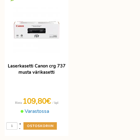
Laserkasetti Canon crg 737
musta värikasetti
109,80€
/ kpl
Hinta
Varastossa
+
-