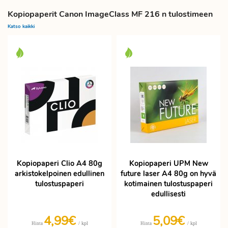
Kopiopaperit Canon ImageClass MF 216 n tulostimeen
Katso kaikki
Kopiopaperi Clio A4 80g
Kopiopaperi UPM New
arkistokelpoinen edullinen
future laser A4 80g on hyvä
tulostuspaperi
kotimainen tulostuspaperi
edullisesti
4,99€
5,09€
/ kpl
/ kpl
Hinta
Hinta