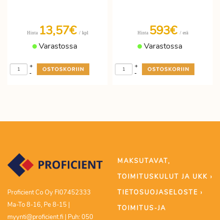
13,57€
593€
/ kpl
/ erä
Hinta
Hinta
Varastossa
Varastossa
+
+
-
-
MAKSUTAVAT,
TOIMITUSKULUT JA UKK ›
TIETOSUOJASELOSTE ›
Proficient Co Oy FI07452333
Ma-To 8-16, Pe 8-15 |
TOIMITUS-JA
myynti@proficient.fi | Puh: 050