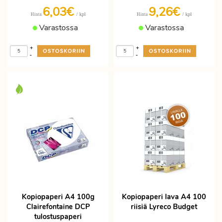
6,03€
9,26€
/ kpl
/ kpl
Hinta
Hinta
Varastossa
Varastossa
+
+
-
-
Kopiopaperi A4 100g
Kopiopaperi lava A4 100
Clairefontaine DCP
riisiä Lyreco Budget
tulostuspaperi