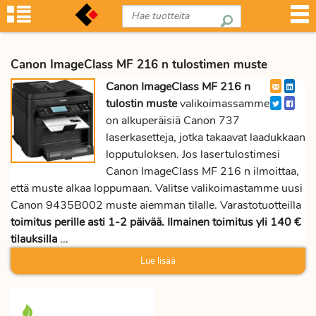
Canon ImageClass MF 216 n tulostimen muste
Canon ImageClass MF 216 n
tulostin muste
valikoimassamme
on alkuperäisiä Canon 737
laserkasetteja, jotka takaavat laadukkaan
lopputuloksen. Jos lasertulostimesi
Canon ImageClass MF 216 n ilmoittaa,
että muste alkaa loppumaan. Valitse valikoimastamme uusi
Canon 9435B002 muste aiemman tilalle. Varastotuotteilla
toimitus perille asti 1-2 päivää. Ilmainen toimitus yli 140 €
tilauksilla
...
Lue lisää