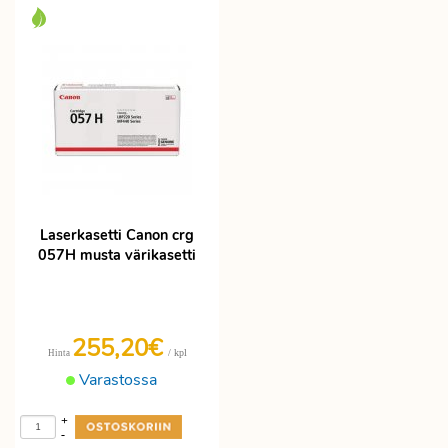
Laserkasetti Canon crg
057H musta värikasetti
255,20€
/ kpl
Hinta
Varastossa
+
-