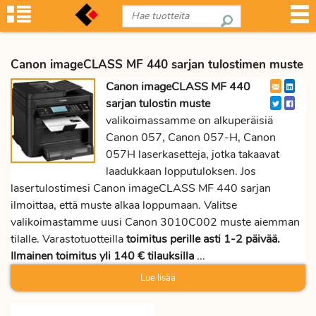
Canon imageCLASS MF 440 sarjan tulostimen muste
Canon imageCLASS MF 440
sarjan tulostin muste
valikoimassamme on alkuperäisiä
Canon 057, Canon 057-H, Canon
057H laserkasetteja, jotka takaavat
laadukkaan lopputuloksen. Jos
lasertulostimesi Canon imageCLASS MF 440 sarjan
ilmoittaa, että muste alkaa loppumaan. Valitse
valikoimastamme uusi Canon 3010C002 muste aiemman
tilalle. Varastotuotteilla
toimitus perille asti 1-2 päivää.
Ilmainen toimitus yli 140 € tilauksilla
...
Lue lisää