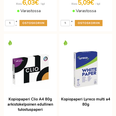
6,03€
5,09€
/ kpl
/ kpl
Hinta
Hinta
Varastossa
Varastossa
+
+
-
-
Kopiopaperi Clio A4 80g
Kopiopaperi Lyreco multi a4
arkistokelpoinen edullinen
80g
tulostuspaperi