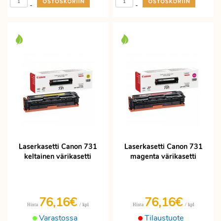
-
-
Laserkasetti Canon 731
Laserkasetti Canon 731
keltainen värikasetti
magenta värikasetti
76,16€
76,16€
/ kpl
/ kpl
Hinta
Hinta
Varastossa
Tilaustuote