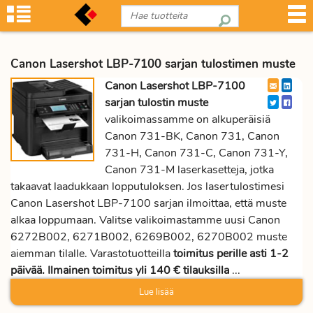
Canon Lasershot LBP-7100 sarjan tulostimen muste
Canon Lasershot LBP-7100
sarjan tulostin muste
valikoimassamme on alkuperäisiä
Canon 731-BK, Canon 731, Canon
731-H, Canon 731-C, Canon 731-Y,
Canon 731-M laserkasetteja, jotka
takaavat laadukkaan lopputuloksen. Jos lasertulostimesi
Canon Lasershot LBP-7100 sarjan ilmoittaa, että muste
alkaa loppumaan. Valitse valikoimastamme uusi Canon
6272B002, 6271B002, 6269B002, 6270B002 muste
aiemman tilalle. Varastotuotteilla
toimitus perille asti 1-2
päivää. Ilmainen toimitus yli 140 € tilauksilla
...
Lue lisää