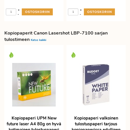
+
+
-
-
Kopiopaperit Canon Lasershot LBP-7100 sarjan
tulostimeen
Katso kaikki
Kopiopaperi UPM New
Kopiopaperi valkoinen
future laser A4 80g on hyvä
tulostuspaperi tarjous
kotimainen tulostuspaperi
kopiopaperissa edullinen