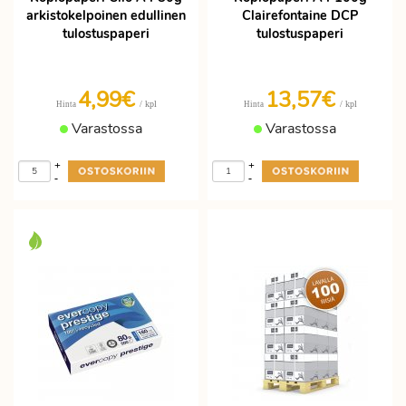
arkistokelpoinen edullinen
Clairefontaine DCP
tulostuspaperi
tulostuspaperi
4,99€
13,57€
/ kpl
/ kpl
Hinta
Hinta
Varastossa
Varastossa
+
+
-
-