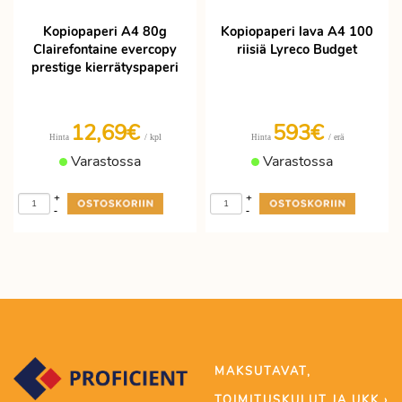
Kopiopaperi A4 80g
Kopiopaperi lava A4 100
Clairefontaine evercopy
riisiä Lyreco Budget
prestige kierrätyspaperi
12,69€
593€
/ kpl
/ erä
Hinta
Hinta
Varastossa
Varastossa
+
+
-
-
MAKSUTAVAT,
TOIMITUSKULUT JA UKK ›