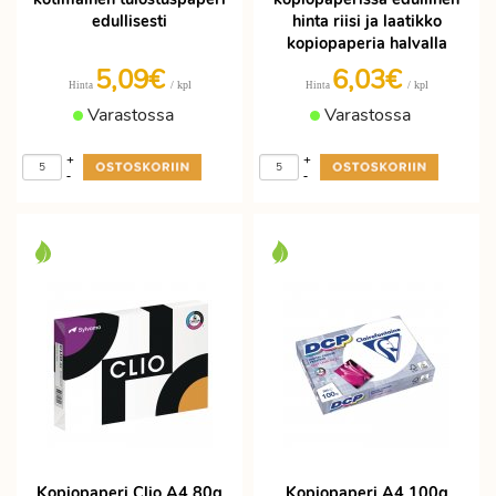
edullisesti
hinta riisi ja laatikko
kopiopaperia halvalla
5,09€
6,03€
/ kpl
/ kpl
Hinta
Hinta
Varastossa
Varastossa
+
+
-
-
Kopiopaperi Clio A4 80g
Kopiopaperi A4 100g