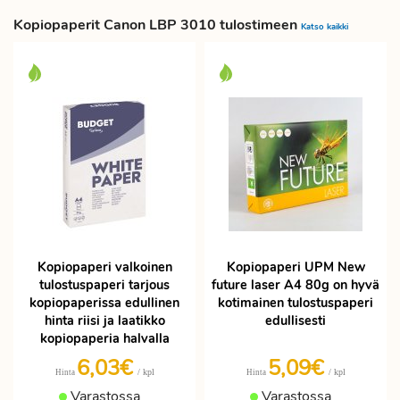
Kopiopaperit Canon LBP 3010 tulostimeen
Katso kaikki
Kopiopaperi valkoinen
Kopiopaperi UPM New
tulostuspaperi tarjous
future laser A4 80g on hyvä
kopiopaperissa edullinen
kotimainen tulostuspaperi
hinta riisi ja laatikko
edullisesti
kopiopaperia halvalla
6,03€
5,09€
/ kpl
/ kpl
Hinta
Hinta
Varastossa
Varastossa