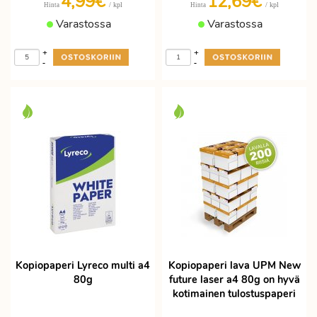
4,99€
12,69€
/ kpl
/ kpl
Hinta
Hinta
Varastossa
Varastossa
+
+
-
-
Kopiopaperi Lyreco multi a4
Kopiopaperi lava UPM New
80g
future laser a4 80g on hyvä
kotimainen tulostuspaperi