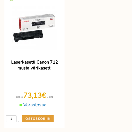
Laserkasetti Canon 712
musta värikasetti
73,13€
/ kpl
Hinta
Varastossa
+
-