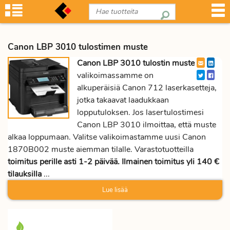
Canon LBP 3010 tulostimen muste
Canon LBP 3010 tulostin muste
valikoimassamme on
alkuperäisiä Canon 712 laserkasetteja,
jotka takaavat laadukkaan
lopputuloksen. Jos lasertulostimesi
Canon LBP 3010 ilmoittaa, että muste
alkaa loppumaan. Valitse valikoimastamme uusi Canon
1870B002 muste aiemman tilalle. Varastotuotteilla
toimitus perille asti 1-2 päivää. Ilmainen toimitus yli 140 €
tilauksilla
...
Lue lisää