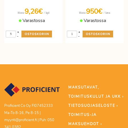
9,26€
950€
/ kpl
/ lava
Hinta
Hinta
Varastossa
Varastossa
+
+
-
-
MAKSUTAVAT,
TOIMITUSKULUT JA UKK ›
TIETOSUOJASELOSTE ›
Proficient Co Oy FI07452333
Ma-To 8-16, Pe 8-15 |
TOIMITUS-JA
myynti@proficient.fi | Puh: 050
MAKSUEHDOT ›
341 0382