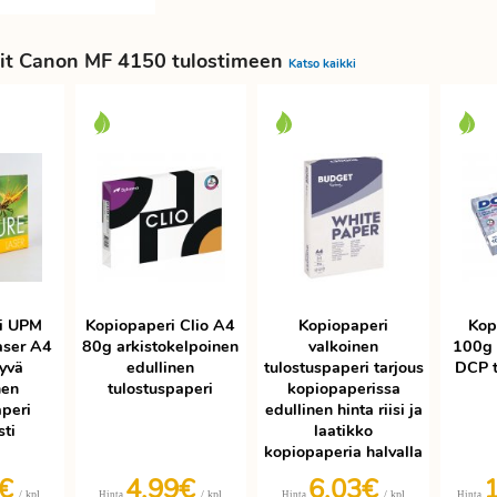
it Canon MF 4150 tulostimeen
Katso kaikki
i UPM
Kopiopaperi Clio A4
Kopiopaperi
Kop
aser A4
80g arkistokelpoinen
valkoinen
100g 
yvä
edullinen
tulostuspaperi tarjous
DCP t
nen
tulostuspaperi
kopiopaperissa
aperi
edullinen hinta riisi ja
sti
laatikko
kopiopaperia halvalla
9€
4,99€
6,03€
/ kpl
/ kpl
/ kpl
Hinta
Hinta
Hinta