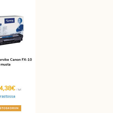
tarvike Canon FX-10
musta
4,38€
/ kpl
rastossa