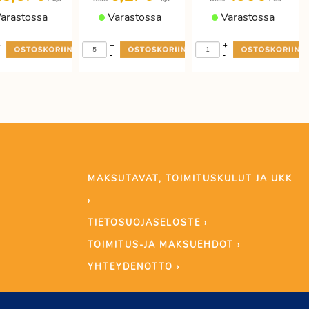
arastossa
Varastossa
Varastossa
+
+
+
-
-
MAKSUTAVAT, TOIMITUSKULUT JA UKK
›
TIETOSUOJASELOSTE ›
TOIMITUS-JA MAKSUEHDOT ›
YHTEYDENOTTO ›