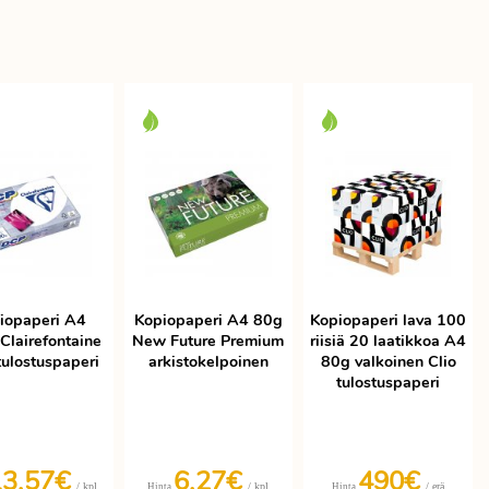
iopaperi A4
Kopiopaperi A4 80g
Kopiopaperi lava 100
Clairefontaine
New Future Premium
riisiä 20 laatikkoa A4
ulostuspaperi
arkistokelpoinen
80g valkoinen Clio
tulostuspaperi
13,57€
6,27€
490€
/ kpl
/ kpl
/ erä
Hinta
Hinta