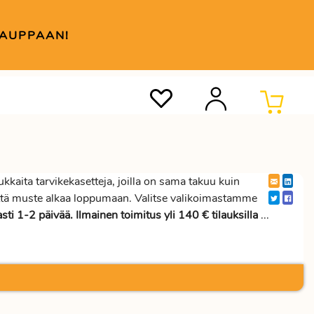
KAUPPAAN!
aita tarvikekasetteja, joilla on sama takuu kuin
 että muste alkaa loppumaan. Valitse valikoimastamme
asti 1-2 päivää. Ilmainen toimitus yli 140 € tilauksilla
...