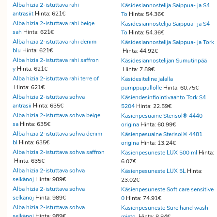
Alba hizia 2-istuttava rahi
Käsidesiannostelija Saippua- ja S4
antrasiit
Hinta: 621€
To
Hinta: 54.36€
Alba hizia 2-istuttava rahi beige
Käsidesiannostelija Saippua- ja S4
sah
Hinta: 621€
To
Hinta: 54.36€
Alba hizia 2-istuttava rahi denim
Käsidesiannostelija Saippua- ja Tork
blu
Hinta: 621€
Hinta: 44.92€
Alba hizia 2-istuttava rahi saffron
Käsidesiannostelijan Sumutinpää
y
Hinta: 621€
Hinta: 7.89€
Alba hizia 2-istuttava rahi terre of
Käsidesiteline jalalla
Hinta: 621€
pumppupullolle
Hinta: 60.75€
Alba hizia 2-istuttava sohva
Käsiendesinfiointivaahto Tork S4
antrasii
Hinta: 635€
5204
Hinta: 22.59€
Alba hizia 2-istuttava sohva beige
Käsienpesuaine Sterisol® 4440
sa
Hinta: 635€
origina
Hinta: 60.99€
Alba hizia 2-istuttava sohva denim
Käsienpesuaine Sterisol® 4481
bl
Hinta: 635€
origina
Hinta: 13.24€
Alba hizia 2-istuttava sohva saffron
Käsienpesuneste LUX 500 ml
Hinta:
Hinta: 635€
6.07€
Alba hizia 2-istuttava sohva
Käsienpesuneste LUX 5L
Hinta:
selkänoj
Hinta: 989€
23.02€
Alba hizia 2-istuttava sohva
Käsienpesuneste Soft care sensitive
selkänoj
Hinta: 989€
0
Hinta: 74.91€
Alba hizia 2-istuttava sohva
Käsienpesuneste Sure hand wash
selkänoj
Hinta: 989€
mieto
Hinta: 8.84€