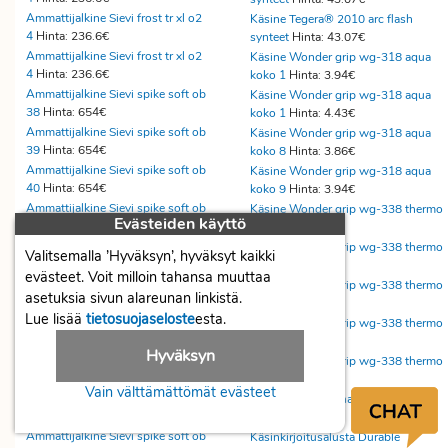
Ammattijalkine Sievi frost tr xl o2
Käsine Tegera® 2010 arc flash
4
Hinta: 236.6€
synteet
Hinta: 43.07€
Ammattijalkine Sievi frost tr xl o2
Käsine Wonder grip wg-318 aqua
4
Hinta: 236.6€
koko 1
Hinta: 3.94€
Ammattijalkine Sievi spike soft ob
Käsine Wonder grip wg-318 aqua
38
Hinta: 654€
koko 1
Hinta: 4.43€
Ammattijalkine Sievi spike soft ob
Käsine Wonder grip wg-318 aqua
39
Hinta: 654€
koko 8
Hinta: 3.86€
Ammattijalkine Sievi spike soft ob
Käsine Wonder grip wg-318 aqua
40
Hinta: 654€
koko 9
Hinta: 3.94€
Ammattijalkine Sievi spike soft ob
Käsine Wonder grip wg-338 thermo
Evästeiden käyttö
41
Hinta: 654€
10
Hinta: 9.21€
Ammattijalkine Sievi spike soft ob
Käsine Wonder grip wg-338 thermo
Valitsemalla ’Hyväksyn’, hyväksyt kaikki
42
Hinta: 654€
11
Hinta: 9.21€
evästeet. Voit milloin tahansa muuttaa
Ammattijalkine Sievi spike soft ob
Käsine Wonder grip wg-338 thermo
asetuksia sivun alareunan linkistä.
43
Hinta: 654€
7
Hinta: 18.91€
Lue lisää
tietosuojaseloste
esta.
Ammattijalkine Sievi spike soft ob
Käsine Wonder grip wg-338 thermo
44
Hinta: 654€
8
Hinta: 9.21€
Hyväksyn
Ammattijalkine Sievi spike soft ob
Käsine Wonder grip wg-338 thermo
45
Hinta: 654€
9
Hinta: 9.21€
Vain välttämättömät evästeet
Ammattijalkine Sievi spike soft ob
Käsineteline Abena 3:lle rasialle
46
Hinta: 654€
läp
Hinta: 58.88€
Ammattijalkine Sievi spike soft ob
Käsinkirjoitusalusta Durable