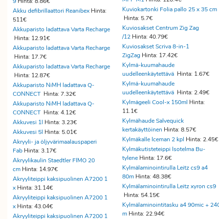
9
Hinta: 8.86€
Kuviokartonki Folia pallo 25 x 35 cm
Akku defibrillaattori Reanibex
Hinta:
Hinta: 5.7€
511€
Kuviosakset Centrum Zig Zag
Akkuparisto ladattava Varta Recharge
/12
Hinta: 40.79€
Hinta: 12.91€
Kuviosakset Scriva 8-in-1
Akkuparisto ladattava Varta Recharge
ZigZag
Hinta: 17.42€
Hinta: 17.7€
Kylmä-kuumahaude
Akkuparisto ladattava Varta Recharge
uudelleenkäytettävä
Hinta: 1.67€
Hinta: 12.87€
Kylmä-kuumahaude
Akkuparisto NiMH ladattava Q-
uudelleenkäytettävä
Hinta: 2.49€
CONNECT
Hinta: 7.32€
Kylmägeeli Cool-x 150ml
Hinta:
Akkuparisto NiMH ladattava Q-
11.1€
CONNECT
Hinta: 4.12€
Kylmähaude Salvequick
Akkuvesi 1l
Hinta: 3.23€
kertakäyttöinen
Hinta: 8.57€
Akkuvesi 5l
Hinta: 5.01€
Kylmäkalle Iceman 2 kpl
Hinta: 2.45
Akryyli- ja öljyvärimaalauspaperi
Kylmäkutisteteippi Isotelma Bu-
Fab
Hinta: 3.17€
tylene
Hinta: 17.6€
Akryylikaulin Staedtler FIMO 20
Kylmälaminointirulla Leitz cs9 a4
cm
Hinta: 14.97€
80m
Hinta: 48.38€
Akryyliteippi kaksipuolinen A7200 1
Kylmälaminointirulla Leitz xyron cs9
x
Hinta: 31.14€
Hinta: 54.15€
Akryyliteippi kaksipuolinen A7200 1
Kylmälaminointitasku a4 90mic + 24
x
Hinta: 43.04€
m
Hinta: 22.94€
Akryyliteippi kaksipuolinen A7200 1