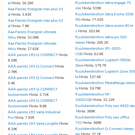
Kuulokemikrofoni Jabra engage 75
al
Hinta: 16.26€
ster
Hinta: 519€
Aaa Paristo Energizer max plus lr3
Kuulokemikrofoni Jabra Evolve 20SE
al
Hinta: 3.91€
MS
Hinta: 77.01€
Aaa Paristo Energizer max plus lr3
Kuulokemikrofoni Jabra evolve 65 te
al
Hinta: 7.8€
s
Hinta: 203.6€
Aaa Paristo Energizer ultimate
Kuulokemikrofoni Jabra pro 920
lithiu
Hinta: 32.08€
stereo
Hinta: 295.2€
Aaa Paristo Energizer ultimate
Kuulokemikrofoni JPL-502S-
lithiu
Hinta: 17.62€
USB
Hinta: 62.6€
AAA paristo LR3 Q-CONNECT
Hinta:
Kuulokemikrofoni Logitech H650e
8.28€
Stere
Hinta: 179.7€
AAA paristo LR3 Q-Connect
Hinta:
Kuulokemikrofoni Logitech Zone 305
2.76€
la
Hinta: 137.6€
AAA paristo LR3 Q-Connect
Hinta:
Kuulokemikrofoni MediaRange stere
5.4€
la
Hinta: 19.79€
AAA paristo LR3 Q-CONNECT
Kuulokemikrofoni NF-
Joutsenmerk
Hinta: 2.72€
100DUSB
Hinta: 31.22€
AAA paristo LR3 Q-CONNECT
Kuulokemikrofoni Poly savi 8420 dec
Joutsenmerk
Hinta: 8.8€
Hinta: 389€
AAA paristo LR3 Varta Industrial
Kuulokemikrofoni Poly savi office
Pro
Hinta: 7.92€
732
Hinta: 368€
AAA paristo LR3 Varta Longlife
Hinta:
Kuulokemikrofoni Q-Connect stereo
8.19€
lan
Hinta: 32.7€