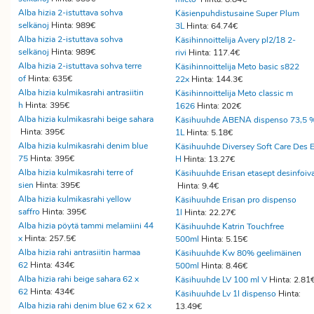
Alba hizia 2-istuttava sohva
Käsienpuhdistusaine Super Plum
selkänoj
Hinta: 989€
3L
Hinta: 64.74€
Alba hizia 2-istuttava sohva
Käsihinnoittelija Avery pl2/18 2-
selkänoj
Hinta: 989€
rivi
Hinta: 117.4€
Alba hizia 2-istuttava sohva terre
Käsihinnoittelija Meto basic s822
of
Hinta: 635€
22x
Hinta: 144.3€
Alba hizia kulmikasrahi antrasiitin
Käsihinnoittelija Meto classic m
h
Hinta: 395€
1626
Hinta: 202€
Alba hizia kulmikasrahi beige sahara
Käsihuuhde ABENA dispenso 73,5 
Hinta: 395€
1L
Hinta: 5.18€
Alba hizia kulmikasrahi denim blue
Käsihuuhde Diversey Soft Care Des 
75
Hinta: 395€
H
Hinta: 13.27€
Alba hizia kulmikasrahi terre of
Käsihuuhde Erisan etasept desinfoiv
sien
Hinta: 395€
Hinta: 9.4€
Alba hizia kulmikasrahi yellow
Käsihuuhde Erisan pro dispenso
saffro
Hinta: 395€
1l
Hinta: 22.27€
Alba hizia pöytä tammi melamiini 44
Käsihuuhde Katrin Touchfree
x
Hinta: 257.5€
500ml
Hinta: 5.15€
Alba hizia rahi antrasiitin harmaa
Käsihuuhde Kw 80% geelimäinen
62
Hinta: 434€
500ml
Hinta: 8.46€
Alba hizia rahi beige sahara 62 x
Käsihuuhde LV 100 ml V
Hinta: 2.81
62
Hinta: 434€
Käsihuuhde Lv 1l dispenso
Hinta:
Alba hizia rahi denim blue 62 x 62 x
13.49€