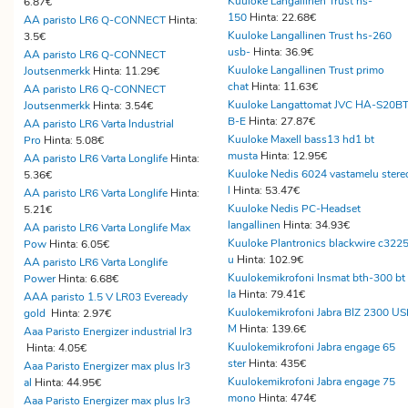
Kuuloke Langallinen Trust hs-
6.87€
150
Hinta: 22.68€
AA paristo LR6 Q-CONNECT
Hinta:
Kuuloke Langallinen Trust hs-260
3.5€
usb-
Hinta: 36.9€
AA paristo LR6 Q-CONNECT
Kuuloke Langallinen Trust primo
Joutsenmerkk
Hinta: 11.29€
chat
Hinta: 11.63€
AA paristo LR6 Q-CONNECT
Kuuloke Langattomat JVC HA-S20BT
Joutsenmerkk
Hinta: 3.54€
B-E
Hinta: 27.87€
AA paristo LR6 Varta Industrial
Kuuloke Maxell bass13 hd1 bt
Pro
Hinta: 5.08€
musta
Hinta: 12.95€
AA paristo LR6 Varta Longlife
Hinta:
Kuuloke Nedis 6024 vastamelu stere
5.36€
l
Hinta: 53.47€
AA paristo LR6 Varta Longlife
Hinta:
Kuuloke Nedis PC-Headset
5.21€
langallinen
Hinta: 34.93€
AA paristo LR6 Varta Longlife Max
Kuuloke Plantronics blackwire c322
Pow
Hinta: 6.05€
u
Hinta: 102.9€
AA paristo LR6 Varta Longlife
Kuulokemikrofoni Insmat bth-300 bt
Power
Hinta: 6.68€
la
Hinta: 79.41€
AAA paristo 1.5 V LR03 Eveready
Kuulokemikrofoni Jabra BIZ 2300 U
gold
Hinta: 2.97€
M
Hinta: 139.6€
Aaa Paristo Energizer industrial lr3
Kuulokemikrofoni Jabra engage 65
Hinta: 4.05€
ster
Hinta: 435€
Aaa Paristo Energizer max plus lr3
Kuulokemikrofoni Jabra engage 75
al
Hinta: 44.95€
mono
Hinta: 474€
Aaa Paristo Energizer max plus lr3