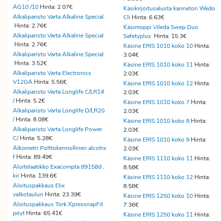
AG10 /10
Hinta: 2.07€
Käsikirjoitusalusta kanneton Wedo
Alkaliparisto Varta Alkaline Special
Cli
Hinta: 6.63€
Hinta: 2.76€
Käsimoppi Vileda Swep Duo
Alkaliparisto Varta Alkaline Special
Safetyplus
Hinta: 15.3€
Hinta: 2.76€
Käsine ERIS 1010 koko 10
Hinta:
Alkaliparisto Varta Alkaline Special
3.04€
Hinta: 3.52€
Käsine ERIS 1010 koko 11
Hinta:
Alkaliparisto Varta Electronics
2.03€
V12GA
Hinta: 5.56€
Käsine ERIS 1010 koko 12
Hinta:
Alkaliparisto Varta Longlife C/LR14
2.03€
/
Hinta: 5.2€
Käsine ERIS 1010 koko 7
Hinta:
Alkaliparisto Varta Longlife D/LR20
2.03€
/
Hinta: 8.08€
Käsine ERIS 1010 koko 8
Hinta:
Alkaliparisto Varta Longlife Power
2.03€
C/
Hinta: 5.28€
Käsine ERIS 1010 koko 9
Hinta:
Alkometri Polttokennollinen alcotrx
2.03€
f
Hinta: 89.49€
Käsine ERIS 1110 koko 11
Hinta:
Aloitelaatikko Exacompta 89158d ,
8.58€
kir
Hinta: 139.6€
Käsine ERIS 1110 koko 12
Hinta:
Aloituspakkaus Elix
8.58€
valkotaulun
Hinta: 23.39€
Käsine ERIS 1250 koko 10
Hinta:
Aloituspakkaus Tork XpressnapFit
7.36€
pöyt
Hinta: 65.41€
Käsine ERIS 1250 koko 11
Hinta: