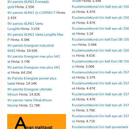
Wildfl
Hinta: 5.44€
9V paristo 6LR61 Eveready
Kuulamustekynä Uni-ball eye ub-15
gold
Hinta: 2.55€
ek
Hinta: 4.47€
9V paristo 6LR61 Q-CONNECT
Hinta:
Kuulamustekynä Uni-ball eye ub-15
2.41€
ek
Hinta: 4.47€
9V paristo 6LR61 Varta
Kuulamustekynä Uni-ball eye ub-15
Longlife
Hinta: 3.01€
ek
Hinta: 3.2€
9V paristo 6LR61 Varta Longlife Max
Kuulamustekynä uni-ball Eye UB-15
P
Hinta: 4.38€
mu
Hinta: 3.06€
9V paristo Energizer industrial
Kuulamustekynä Uni-ball eye ub-15
6lr61
Hinta: 18.93€
ro
Hinta: 4.61€
9V paristo Energizer max plus lr61
Kuulamustekynä uni-ball Eye UB-15
al
Hinta: 3.74€
si
Hinta: 3.06€
9V paristo Energizer max plus lr61
Kuulamustekynä Uni-ball eye ub-15
al
Hinta: 64.25€
ek
Hinta: 3.37€
9v Paristo Energizer power plus
Kuulamustekynä Uni-ball eye ub-15
ladat
Hinta: 14.34€
ek
Hinta: 4.47€
9V paristo Energizer ultimate
Kuulamustekynä Uni-ball eye ub-15
lithium
Hinta: 14.92€
ek
Hinta: 4.47€
9V paristo Varta UltraLithium
Kuulamustekynä Uni-ball eye ub-15
litiump
Hinta: 11.78€
ro
Hinta: 3.76€
A
Kuulamustekynä Uni-ball eye ub-15
ro
Hinta: 4.71€
ivan mahtavat
Kuulamustekynä Uni-ball powertank