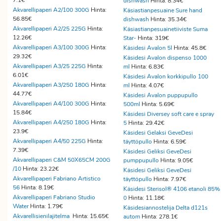
7.1€
dishwash
Hinta: 8.34€
Akvarellipaperi A2/100 300G
Hinta:
Käsiastianpesuaine Sure hand
56.85€
dishwash
Hinta: 35.34€
Akvarellipaperi A2/25 225G
Hinta:
Käsiastianpesuainetiiviste Suma
12.26€
Star-
Hinta: 319€
Akvarellipaperi A3/100 300G
Hinta:
Käsidesi Avalon 5l
Hinta: 45.8€
29.32€
Käsidesi Avalon dispenso 1000
Akvarellipaperi A3/25 225G
Hinta:
ml
Hinta: 6.83€
6.01€
Käsidesi Avalon korkkipullo 100
Akvarellipaperi A3/250 180G
Hinta:
ml
Hinta: 4.07€
44.77€
Käsidesi Avalon puppupullo
Akvarellipaperi A4/100 300G
Hinta:
500ml
Hinta: 5.69€
15.84€
Käsidesi Diversey soft care e spray
Akvarellipaperi A4/250 180G
Hinta:
5
Hinta: 29.42€
23.9€
Käsidesi Gelaksi GeveDesi
Akvarellipaperi A4/50 225G
Hinta:
täyttöpullo
Hinta: 6.59€
7.39€
Käsidesi Geliksi GeveDesi
Akvarellipaperi C&M 50X65CM 200G
pumppupullo
Hinta: 9.05€
/10
Hinta: 23.22€
Käsidesi Geliksi GeveDesi
Akvarellipaperi Fabriano Artistico
täyttöpullo
Hinta: 7.97€
56
Hinta: 8.19€
Käsidesi Sterisol® 4106 etanoli 85%
Akvarellipaperi Fabriano Studio
0
Hinta: 11.18€
Water
Hinta: 1.79€
Käsidesiannostelija Delta d121s
Akvarellisienilajitelma
Hinta: 15.65€
autom
Hinta: 278.1€