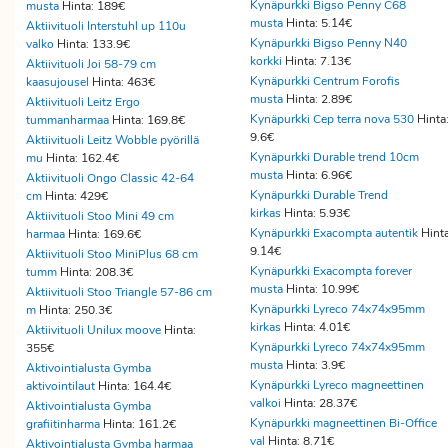
Kynäpurkki Bigso Penny C68
musta
Hinta: 189€
musta
Hinta: 5.14€
Aktiivituoli Interstuhl up 110u
Kynäpurkki Bigso Penny N40
valko
Hinta: 133.9€
korkki
Hinta: 7.13€
Aktiivituoli Joi 58-79 cm
Kynäpurkki Centrum Forofis
kaasujousel
Hinta: 463€
musta
Hinta: 2.89€
Aktiivituoli Leitz Ergo
Kynäpurkki Cep terra nova 530
Hinta
tummanharmaa
Hinta: 169.8€
9.6€
Aktiivituoli Leitz Wobble pyörillä
Kynäpurkki Durable trend 10cm
mu
Hinta: 162.4€
musta
Hinta: 6.96€
Aktiivituoli Ongo Classic 42-64
Kynäpurkki Durable Trend
cm
Hinta: 429€
kirkas
Hinta: 5.93€
Aktiivituoli Stoo Mini 49 cm
Kynäpurkki Exacompta autentik
Hinta
harmaa
Hinta: 169.6€
9.14€
Aktiivituoli Stoo MiniPlus 68 cm
Kynäpurkki Exacompta forever
tumm
Hinta: 208.3€
musta
Hinta: 10.99€
Aktiivituoli Stoo Triangle 57-86 cm
Kynäpurkki Lyreco 74x74x95mm
m
Hinta: 250.3€
kirkas
Hinta: 4.01€
Aktiivituoli Unilux moove
Hinta:
Kynäpurkki Lyreco 74x74x95mm
355€
musta
Hinta: 3.9€
Aktivointialusta Gymba
Kynäpurkki Lyreco magneettinen
aktivointilaut
Hinta: 164.4€
valkoi
Hinta: 28.37€
Aktivointialusta Gymba
Kynäpurkki magneettinen Bi-Office
grafiitinharma
Hinta: 161.2€
val
Hinta: 8.71€
Aktivointialusta Gymba harmaa