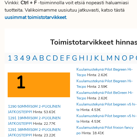
Vinkki:
Ctrl + F
-toiminnolla voit etsiä nopeasti haluamiasi
tuotteita. Valikoimamme uusiutuu jatkuvasti, katso tästä
uusimmat toimistotarvikkeet
.
Toimistotarvikkeet hinna
1
3
4
9
A
B
C
D
E
F
G
H
I
J
K
L
M
N
O
P
Kuulamustekynä Pilot Begreen Hi-
1
Tecpo
Hinta: 2.62€
Kuulamustekynä Pilot Begreen Hi-
Tecpo
Hinta: 2.59€
Kuulamustekynä Pilot BeGreen Hi-
Tecpo
Hinta: 2.62€
Kuulamustekynä Pilot begreen v5 hi-
1290 50MMX50M 2-PUOLINEN
te
Hinta: 4.53€
JATKOSTEIPPI
Hinta: 53.61€
Kuulamustekynä Pilot begreen v5 hi-
1291 19MMX50M 2-PUOLINEN
te
Hinta: 4.53€
JATKOSTEIPPI
Hinta: 22.77€
Kuulamustekynä Pilot frixion fancy
1291 38MMX50M 2-PUOLINEN
po
Hinta: 18.41€
JATKOSTEIPPI
Hinta: 23.22€