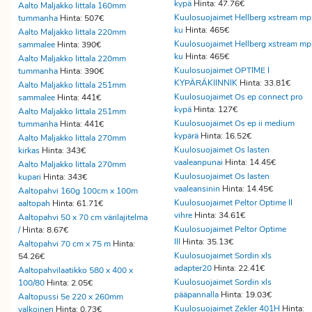
kypä
Hinta: 47.76€
Aalto Maljakko Iittala 160mm
Kuulosuojaimet Hellberg xstream mp
tummanha
Hinta: 507€
ku
Hinta: 465€
Aalto Maljakko Iittala 220mm
Kuulosuojaimet Hellberg xstream mp
sammalee
Hinta: 390€
ku
Hinta: 465€
Aalto Maljakko Iittala 220mm
Kuulosuojaimet OPTIME I
tummanha
Hinta: 390€
KYPÄRÄKIINNIK
Hinta: 33.81€
Aalto Maljakko Iittala 251mm
Kuulosuojaimet Os ep connect pro
sammalee
Hinta: 441€
kypä
Hinta: 127€
Aalto Maljakko Iittala 251mm
Kuulosuojaimet Os ep ii medium
tummanha
Hinta: 441€
kypärä
Hinta: 16.52€
Aalto Maljakko Iittala 270mm
Kuulosuojaimet Os lasten
kirkas
Hinta: 343€
vaaleanpunai
Hinta: 14.45€
Aalto Maljakko Iittala 270mm
Kuulosuojaimet Os lasten
kupari
Hinta: 343€
vaaleansinin
Hinta: 14.45€
Aaltopahvi 160g 100cm x 100m
Kuulosuojaimet Peltor Optime II
aaltopah
Hinta: 61.71€
vihre
Hinta: 34.61€
Aaltopahvi 50 x 70 cm värilajitelma
Kuulosuojaimet Peltor Optime
/
Hinta: 8.67€
III
Hinta: 35.13€
Aaltopahvi 70 cm x 75 m
Hinta:
Kuulosuojaimet Sordin xls
54.26€
adapter20
Hinta: 22.41€
Aaltopahvilaatikko 580 x 400 x
Kuulosuojaimet Sordin xls
100/80
Hinta: 2.05€
pääpannalla
Hinta: 19.03€
Aaltopussi 5e 220 x 260mm
Kuulosuojaimet Zekler 401H
Hinta:
valkoinen
Hinta: 0.73€