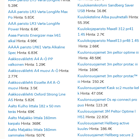
AAA paristo LR3 Varta Longlife
Hinta:
Kuulokemikrofoni Sandberg Saver
5.28€
USB
Hinta: 16.8€
AAA paristo LR3 Varta Longlife Max
Kuuloketeline Alba puu/metalli
Hinta:
Po
Hinta: 5.81€
55.35€
AAA paristo LR3 Varta Longlife
Kuulokojeparisto Maxell 312 pr41
Power
Hinta: 6.6€
1.45
Hinta: 2.7€
Aaaa Paristo Energizer max lr61
Kuulokojeparisto Maxell13 pr48 1.45
alkal
Hinta: 4.98€
Hinta: 2.66€
AAAA paristo LR61 Varta Alkaline
Kuulonsuojaimet 3m peltor optime iii
Spec
Hinta: 6.83€
Hinta: 48.58€
Aakkosvälilehti A4 A-Ö PP
Kuulonsuojaimet 3m peltor protac iii
valkoinen
Hinta: 1.29€
Hinta: 169€
Aakkosvälilehti A4 muovi A-Ö
Hinta:
Kuulonsuojaimet 3m peltor protac™
2.77€
iii
Hinta: 150.2€
Aakkosvälilehti Esselte A4 A-Ö
Kuulonsuojaimet Kask sc2 musta-kel
muovi
Hinta: 3.5€
k
Hinta: 47.05€
Aakkosvälilehti Oxford Strong Line
Kuulonsuojaimet Os ep connect pro
A5
Hinta: 5.82€
puo
Hinta: 123.2€
Aalto Kulho Iittala 182 x 50 mm
Kuulosuojaimet 3M Peltor Optime I
teräs
Hinta: 69€
H51
Hinta: 22.81€
Aalto Maljakko Iittala 160mm
Kuulosuojaimet Hellberg active
karpalo
Hinta: 368€
kuulev
Hinta: 186.4€
Aalto Maljakko Iittala 160mm
Kuulosuojaimet Hellberg secure 2
sammalee
Hinta: 507€