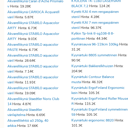
KYOCERA TK-1160 LASERVÄRI
Akvarellikynä Caran d'Ache Prismalo
BLACK 7,2
Hinta: 124.2€
v
Hinta: 19.28€
Kyretti KAI 4 mm rengaspäinen
Akvarellikynä CARIOCA Acquarell
steriil
Hinta: 4.28€
väril
Hinta: 5.87€
Kyretti KAI 7 mm rengaspäinen
Akvarellikynä STABILO Aquacolor
steriil
Hinta: 96.37€
ARTY
Hinta: 6.73€
Kytkin Tp-link tl-sg108-8 8-
Akvarellikynä STABILO Aquacolor
porttinen
Hinta: 44.34€
ARTY
Hinta: 9.01€
Kyynärsauva 96-119cm 100kg
Hinta
Akvarellikynä STABILO aquacolor
31.2€
PASTE
Hinta: 6.73€
Kyynärtuki 8805 symmetrinen
Hinta:
Akvarellikynä STABILO aquacolor
90.5€
väril
Hinta: 28.64€
Kyynärtuki Bakkerelkhuizen
Hinta:
Akvarellikynä STABILO aquacolor
204.9€
väril
Hinta: 7.14€
Kyynärtuki Contour Balance
Akvarellikynä STABILO aquacolor
musta
Hinta: 46.32€
väril
Hinta: 11.91€
Kyynärtuki ErgoFinland Ergonomic
Akvarellikynä STABILO aquacolor
kein
Hinta: 105.1€
väril
Hinta: 19.09€
Kyynärtuki ErgoFinland Roller Mouse
Akvarellikynä Staedtler Noris Club
R
Hinta: 115.2€
14
Hinta: 4.87€
Kyynärtuki ErgoFinland symmetrinen
Akvarellikynä Staedtler
59
Hinta: 105.1€
värilajitelma
Hinta: 6.65€
Kyynärtuki ergonomic 8820
Hinta:
Akvarellilehtiö a3 250g, 40
101.3€
arkkia
Hinta: 17.66€