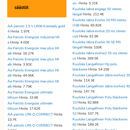
sn-
Hinta: 5.31€
säästöt
Kuuloke Jabra engage 50 stereo
langal
Hinta: 212.4€
Kuuloke Jabra Evolve 20 MS stereo
USB
Hinta: 65.82€
AA paristo 1.5 V LR06 Eveready gold
Kuuloke Jabra evolve 20 ms stereo
4
Hinta: 1.97€
usb
Hinta: 61.9€
Aa Paristo Energizer industrial lr6
Kuuloke Jabra Evolve 30 SE MS
a
Hinta: 4.05€
langall
Hinta: 100€
Aa Paristo Energizer max plus lr6
Kuuloke Jabra evolve2 55 ms stereo
alk
Hinta: 16.27€
us
Hinta: 269.5€
Aa Paristo Energizer max plus lr6
Kuuloke Langallinen Hp poly
alk
Hinta: 3.91€
blackwire
Hinta: 54.25€
Aa Paristo Energizer max plus lr6
Kuuloke Langallinen Jabra evolve2 3
alk
Hinta: 44.95€
Hinta: 114.3€
Aa Paristo Energizer max plus lr6
Kuuloke Langallinen Jabra evolve2 4
alk
Hinta: 7.79€
Hinta: 147.7€
Aa Paristo Energizer ultimate
Kuuloke Langallinen Poly blackwire
lithium
Hinta: 33.8€
33
Hinta: 82.86€
Aa Paristo Energizer ultimate
Kuuloke Langallinen Poly blackwire
lithium
Hinta: 17.62€
52
Hinta: 107.7€
AA paristo LR6 Q-CONNECT
Hinta:
Kuuloke Langallinen Poly blackwire
10.7€
82
Hinta: 189.2€
AA paristo LR6 Q-CONNECT
Hinta: