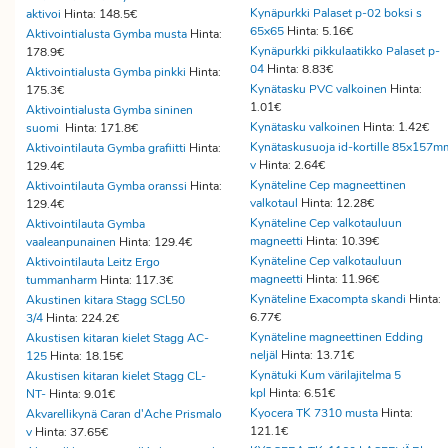
Kynäpurkki Palaset p-02 boksi s
aktivoi
Hinta: 148.5€
65x65
Hinta: 5.16€
Aktivointialusta Gymba musta
Hinta:
Kynäpurkki pikkulaatikko Palaset p-
178.9€
04
Hinta: 8.83€
Aktivointialusta Gymba pinkki
Hinta:
Kynätasku PVC valkoinen
Hinta:
175.3€
1.01€
Aktivointialusta Gymba sininen
Kynätasku valkoinen
Hinta: 1.42€
suomi
Hinta: 171.8€
Kynätaskusuoja id-kortille 85x157m
Aktivointilauta Gymba grafiitti
Hinta:
v
Hinta: 2.64€
129.4€
Kynäteline Cep magneettinen
Aktivointilauta Gymba oranssi
Hinta:
valkotaul
Hinta: 12.28€
129.4€
Kynäteline Cep valkotauluun
Aktivointilauta Gymba
magneetti
Hinta: 10.39€
vaaleanpunainen
Hinta: 129.4€
Kynäteline Cep valkotauluun
Aktivointilauta Leitz Ergo
magneetti
Hinta: 11.96€
tummanharm
Hinta: 117.3€
Kynäteline Exacompta skandi
Hinta:
Akustinen kitara Stagg SCL50
6.77€
3/4
Hinta: 224.2€
Kynäteline magneettinen Edding
Akustisen kitaran kielet Stagg AC-
neljäl
Hinta: 13.71€
125
Hinta: 18.15€
Kynätuki Kum värilajitelma 5
Akustisen kitaran kielet Stagg CL-
kpl
Hinta: 6.51€
NT-
Hinta: 9.01€
Kyocera TK 7310 musta
Hinta:
Akvarellikynä Caran d'Ache Prismalo
121.1€
v
Hinta: 37.65€