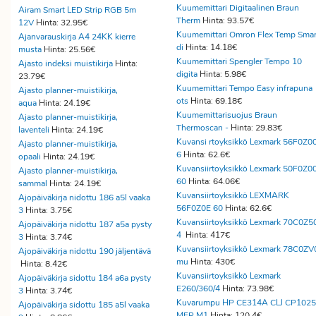
Kuumemittari Digitaalinen Braun
Airam Smart LED Strip RGB 5m
Therm
Hinta: 93.57€
12V
Hinta: 32.95€
Kuumemittari Omron Flex Temp Smar
Ajanvarauskirja A4 24KK kierre
di
Hinta: 14.18€
musta
Hinta: 25.56€
Kuumemittari Spengler Tempo 10
Ajasto indeksi muistikirja
Hinta:
digita
Hinta: 5.98€
23.79€
Kuumemittari Tempo Easy infrapuna
Ajasto planner-muistikirja,
ots
Hinta: 69.18€
aqua
Hinta: 24.19€
Kuumemittarisuojus Braun
Ajasto planner-muistikirja,
Thermoscan -
Hinta: 29.83€
laventeli
Hinta: 24.19€
Kuvansi rtoyksikkö Lexmark 56F0Z0
Ajasto planner-muistikirja,
6
Hinta: 62.6€
opaali
Hinta: 24.19€
Kuvansiirtoyksikkö Lexmark 50F0Z0
Ajasto planner-muistikirja,
60
Hinta: 64.06€
sammal
Hinta: 24.19€
Kuvansiirtoyksikkö LEXMARK
Ajopäiväkirja nidottu 186 a5l vaaka
56F0Z0E 60
Hinta: 62.6€
3
Hinta: 3.75€
Kuvansiirtoyksikkö Lexmark 70C0Z5
Ajopäiväkirja nidottu 187 a5a pysty
4
Hinta: 417€
3
Hinta: 3.74€
Kuvansiirtoyksikkö Lexmark 78C0ZV
Ajopäiväkirja nidottu 190 jäljentävä
mu
Hinta: 430€
Hinta: 8.42€
Kuvansiirtoyksikkö Lexmark
Ajopäiväkirja sidottu 184 a6a pysty
E260/360/4
Hinta: 73.98€
3
Hinta: 3.74€
Kuvarumpu HP CE314A CLJ CP1025
Ajopäiväkirja sidottu 185 a5l vaaka
MFP M1
Hinta: 120.4€