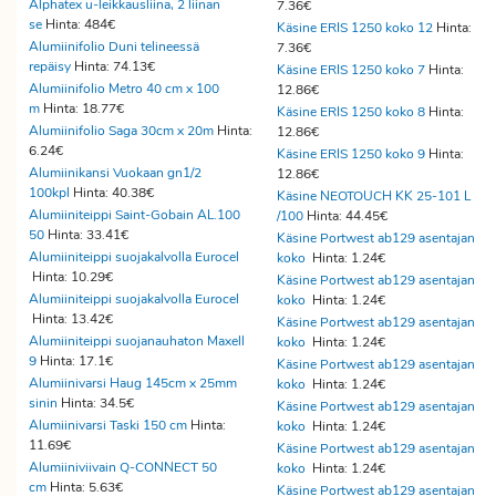
Alphatex u-leikkausliina, 2 liinan
7.36€
se
Hinta: 484€
Käsine ERIS 1250 koko 12
Hinta:
Alumiinifolio Duni telineessä
7.36€
repäisy
Hinta: 74.13€
Käsine ERIS 1250 koko 7
Hinta:
Alumiinifolio Metro 40 cm x 100
12.86€
m
Hinta: 18.77€
Käsine ERIS 1250 koko 8
Hinta:
Alumiinifolio Saga 30cm x 20m
Hinta:
12.86€
6.24€
Käsine ERIS 1250 koko 9
Hinta:
Alumiinikansi Vuokaan gn1/2
12.86€
100kpl
Hinta: 40.38€
Käsine NEOTOUCH KK 25-101 L
Alumiiniteippi Saint-Gobain AL.100
/100
Hinta: 44.45€
50
Hinta: 33.41€
Käsine Portwest ab129 asentajan
Alumiiniteippi suojakalvolla Eurocel
koko
Hinta: 1.24€
Hinta: 10.29€
Käsine Portwest ab129 asentajan
Alumiiniteippi suojakalvolla Eurocel
koko
Hinta: 1.24€
Hinta: 13.42€
Käsine Portwest ab129 asentajan
Alumiiniteippi suojanauhaton Maxell
koko
Hinta: 1.24€
9
Hinta: 17.1€
Käsine Portwest ab129 asentajan
Alumiinivarsi Haug 145cm x 25mm
koko
Hinta: 1.24€
sinin
Hinta: 34.5€
Käsine Portwest ab129 asentajan
Alumiinivarsi Taski 150 cm
Hinta:
koko
Hinta: 1.24€
11.69€
Käsine Portwest ab129 asentajan
Alumiiniviivain Q-CONNECT 50
koko
Hinta: 1.24€
cm
Hinta: 5.63€
Käsine Portwest ab129 asentajan