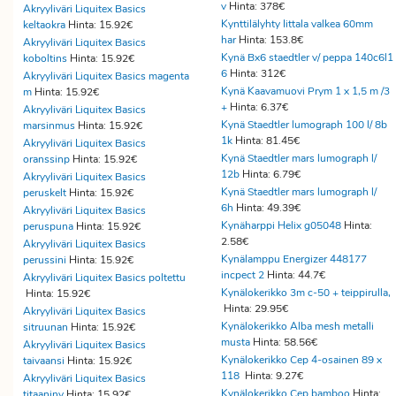
v
Hinta: 378€
Akryyliväri Liquitex Basics
Kynttilälyhty Iittala valkea 60mm
keltaokra
Hinta: 15.92€
har
Hinta: 153.8€
Akryyliväri Liquitex Basics
Kynä Bx6 staedtler v/ peppa 140c6l1
koboltins
Hinta: 15.92€
6
Hinta: 312€
Akryyliväri Liquitex Basics magenta
Kynä Kaavamuovi Prym 1 x 1,5 m /3
m
Hinta: 15.92€
+
Hinta: 6.37€
Akryyliväri Liquitex Basics
Kynä Staedtler lumograph 100 l/ 8b
marsinmus
Hinta: 15.92€
1k
Hinta: 81.45€
Akryyliväri Liquitex Basics
Kynä Staedtler mars lumograph l/
oranssinp
Hinta: 15.92€
12b
Hinta: 6.79€
Akryyliväri Liquitex Basics
Kynä Staedtler mars lumograph l/
peruskelt
Hinta: 15.92€
6h
Hinta: 49.39€
Akryyliväri Liquitex Basics
Kynäharppi Helix g05048
Hinta:
peruspuna
Hinta: 15.92€
2.58€
Akryyliväri Liquitex Basics
Kynälamppu Energizer 448177
perussini
Hinta: 15.92€
incpect 2
Hinta: 44.7€
Akryyliväri Liquitex Basics poltettu
Kynälokerikko 3m c-50 + teippirulla,
Hinta: 15.92€
Hinta: 29.95€
Akryyliväri Liquitex Basics
Kynälokerikko Alba mesh metalli
sitruunan
Hinta: 15.92€
musta
Hinta: 58.56€
Akryyliväri Liquitex Basics
Kynälokerikko Cep 4-osainen 89 x
taivaansi
Hinta: 15.92€
118
Hinta: 9.27€
Akryyliväri Liquitex Basics
Kynälokerikko Cep bamboo
Hinta:
titaaninv
Hinta: 15.92€