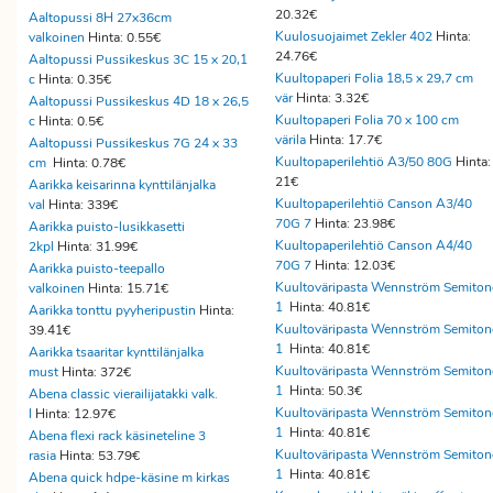
20.32€
Aaltopussi 8H 27x36cm
Kuulosuojaimet Zekler 402
Hinta:
valkoinen
Hinta: 0.55€
24.76€
Aaltopussi Pussikeskus 3C 15 x 20,1
Kuultopaperi Folia 18,5 x 29,7 cm
c
Hinta: 0.35€
vär
Hinta: 3.32€
Aaltopussi Pussikeskus 4D 18 x 26,5
Kuultopaperi Folia 70 x 100 cm
c
Hinta: 0.5€
värila
Hinta: 17.7€
Aaltopussi Pussikeskus 7G 24 x 33
Kuultopaperilehtiö A3/50 80G
Hinta:
cm
Hinta: 0.78€
21€
Aarikka keisarinna kynttilänjalka
Kuultopaperilehtiö Canson A3/40
val
Hinta: 339€
70G 7
Hinta: 23.98€
Aarikka puisto-lusikkasetti
Kuultopaperilehtiö Canson A4/40
2kpl
Hinta: 31.99€
70G 7
Hinta: 12.03€
Aarikka puisto-teepallo
Kuultoväripasta Wennström Semiton
valkoinen
Hinta: 15.71€
1
Hinta: 40.81€
Aarikka tonttu pyyheripustin
Hinta:
Kuultoväripasta Wennström Semiton
39.41€
1
Hinta: 40.81€
Aarikka tsaaritar kynttilänjalka
Kuultoväripasta Wennström Semiton
must
Hinta: 372€
1
Hinta: 50.3€
Abena classic vierailijatakki valk.
Kuultoväripasta Wennström Semiton
l
Hinta: 12.97€
1
Hinta: 40.81€
Abena flexi rack käsineteline 3
Kuultoväripasta Wennström Semiton
rasia
Hinta: 53.79€
1
Hinta: 40.81€
Abena quick hdpe-käsine m kirkas