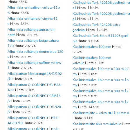
Hinta: 434€
Käsihuuhde Tork 420106 geelimäine
Alba hizia rahi saffron yellow 62 x
s1
Hinta: 119.4€
6
Hinta: 434€
Käsihuuhde Tork 420206 geelimäine
Alba hizia rahi terra of sienna 62
s1
Hinta: 211.2€
x
Hinta: 434€
Käsihuuhde Tork 424206 extra
Alba hizia selkänoja antrasiitin
geelimäi
Hinta: 125.4€
harm
Hinta: 297.7€
Käsihuuhde Tork Extra 511205 geeli
Alba hizia selkänoja beige sahara
50
Hinta: 89.05€
120
Hinta: 297.7€
Käsikiristekahva 100 mm
Hinta:
Alba hizia selkänoja denim blue 120
6.62€
x
Hinta: 297.7€
Käsikiristekahva 100 mm
Alba hizia selkänoja saffron yellow
kalvolle
Hinta: 5.12€
1
Hinta: 297.7€
Käsikiristekalvo 100 mm x 100 m 22
Alkaliparisto Mediarange LR41/192
my
Hinta: 2.05€
/10
Hinta: 0.89€
Käsikiristekalvo 450 mm x 300 m 15
Alkaliparisto Q-CONNECT 6L R23-
my
Hinta: 7.32€
A23
Hinta: 2.16€
Käsikiristekalvo 450 mm x 300 m 17
Alkaliparisto Q-CONNECT C/LR14
my
Hinta: 9.87€
/2
Hinta: 6.67€
Käsikiristekalvo 450 mm x 300 m 17
Alkaliparisto Q-CONNECT D/LR20
my
Hinta: 14.52€
/2
Hinta: 6.23€
Käsikiristelaite + kalvo BD 100 mm x
Alkaliparisto Q-CONNECT LR44-
Hinta: 6.11€
AG13 /10
Hinta: 2.07€
Käsikiristelaite 450 mm kalvolle
Hinta
Alkaliparisto Q-CONNECT LR54-
78.38€