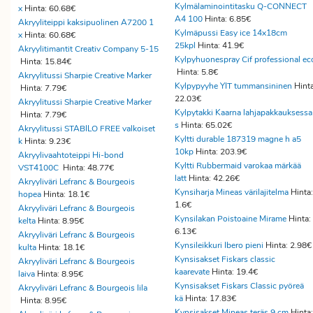
Kylmälaminointitasku Q-CONNECT
x
Hinta: 60.68€
A4 100
Hinta: 6.85€
Akryyliteippi kaksipuolinen A7200 1
Kylmäpussi Easy ice 14x18cm
x
Hinta: 60.68€
25kpl
Hinta: 41.9€
Akryylitimantit Creativ Company 5-15
Kylpyhuonespray Cif professional ec
Hinta: 15.84€
Hinta: 5.8€
Akryylitussi Sharpie Creative Marker
Kylpypyyhe YIT tummansininen
Hinta
Hinta: 7.79€
22.03€
Akryylitussi Sharpie Creative Marker
Kylpytakki Kaarna lahjapakkauksessa
Hinta: 7.79€
s
Hinta: 65.02€
Akryylitussi STABILO FREE valkoiset
Kyltti durable 187319 magne h a5
k
Hinta: 9.23€
10kp
Hinta: 203.9€
Akryylivaahtoteippi Hi-bond
Kyltti Rubbermaid varokaa märkää
VST4100C
Hinta: 48.77€
latt
Hinta: 42.26€
Akryyliväri Lefranc & Bourgeois
Kynsiharja Mineas värilajitelma
Hinta:
hopea
Hinta: 18.1€
1.6€
Akryyliväri Lefranc & Bourgeois
Kynsilakan Poistoaine Mirame
Hinta:
kelta
Hinta: 8.95€
6.13€
Akryyliväri Lefranc & Bourgeois
Kynsileikkuri Ibero pieni
Hinta: 2.98
kulta
Hinta: 18.1€
Kynsisakset Fiskars classic
Akryyliväri Lefranc & Bourgeois
kaarevate
Hinta: 19.4€
laiva
Hinta: 8.95€
Kynsisakset Fiskars Classic pyöreä
Akryyliväri Lefranc & Bourgeois lila
kä
Hinta: 17.83€
Hinta: 8.95€
Kynsisakset Mineas teräs 9 cm
Hinta: