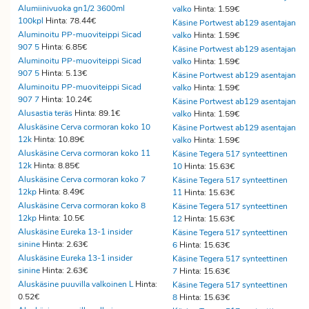
Alumiinivuoka gn1/2 3600ml
valko
Hinta: 1.59€
100kpl
Hinta: 78.44€
Käsine Portwest ab129 asentajan
Aluminoitu PP-muoviteippi Sicad
valko
Hinta: 1.59€
907 5
Hinta: 6.85€
Käsine Portwest ab129 asentajan
Aluminoitu PP-muoviteippi Sicad
valko
Hinta: 1.59€
907 5
Hinta: 5.13€
Käsine Portwest ab129 asentajan
Aluminoitu PP-muoviteippi Sicad
valko
Hinta: 1.59€
907 7
Hinta: 10.24€
Käsine Portwest ab129 asentajan
Alusastia teräs
Hinta: 89.1€
valko
Hinta: 1.59€
Aluskäsine Cerva cormoran koko 10
Käsine Portwest ab129 asentajan
12k
Hinta: 10.89€
valko
Hinta: 1.59€
Aluskäsine Cerva cormoran koko 11
Käsine Tegera 517 synteettinen
12k
Hinta: 8.85€
10
Hinta: 15.63€
Aluskäsine Cerva cormoran koko 7
Käsine Tegera 517 synteettinen
12kp
Hinta: 8.49€
11
Hinta: 15.63€
Aluskäsine Cerva cormoran koko 8
Käsine Tegera 517 synteettinen
12kp
Hinta: 10.5€
12
Hinta: 15.63€
Aluskäsine Eureka 13-1 insider
Käsine Tegera 517 synteettinen
sinine
Hinta: 2.63€
6
Hinta: 15.63€
Aluskäsine Eureka 13-1 insider
Käsine Tegera 517 synteettinen
sinine
Hinta: 2.63€
7
Hinta: 15.63€
Aluskäsine puuvilla valkoinen L
Hinta:
Käsine Tegera 517 synteettinen
0.52€
8
Hinta: 15.63€