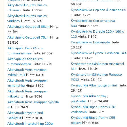
56.45€
Akryyliväri Liquitex Basics
Kynälokerikko Cep eco 4-osainen 89
ultramari
Hinta: 15.92€
Hinta: 9.27€
Akryyliväri Liquitex Basics
Kynälokerikko Cep terra nova
viridianv
Hinta: 15.92€
530
Hinta: 39.78€
Aktiivipallo Getupball 65cm
Hinta:
Kynälokerikko Durable 120 x 160 x
76.45€
110
Hinta: 5.34€
Aktiivipallo Getupball 75cm
Hinta:
Kynälokerikko Exacompta
Hinta:
81.51€
10.22€
Aktiivipallo Leitz 65 cm
Kynälokerikko Lyreco 8-osainen 143 
tummanharmaa
Hinta: 97.85€
Hinta: 16.47€
Aktiivipallo Stoo 65 cm
Kynänteroitin Sähköinen Bruynzeel
tummanharmaa
Hinta: 1150€
Mul
Hinta: 119.4€
Aktiivituoli Aeris muvman
Kynänteroitin Sähköinen Rapesco
mikrokuituk
Hinta: 631€
PS12
Hinta: 15.47€
Aktiivituoli Aeris swopper
Kynäpurkki Alba , puu/alumiini
Hinta:
keinonahka
Hinta: 859€
29.42€
Aktiivituoli Aeris swopper
Kynäpurkki Alba odtray ,
mikrokuitu
Hinta: 909€
puu/metalli
Hinta: 34.46€
Aktiivituoli Aeris swopper pyörillä
Kynäpurkki Bigso Penny C16
m
Hinta: 947€
vaaleanvih
Hinta: 5.6€
Aktiivituoli ErgoFinland
Kynäpurkki Bigso Penny C55
GetUpSit
Hinta: 210.3€
pellava
Hinta: 5.6€
Aktiivituoli Interstuhl up 100u