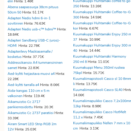
Kuumakuppi Huhtamäki coffee to go
elin
Hinta: 1.46€
250
Hinta: 13.26€
Abena saapassuoja 38cm pituus
Kuumakuppi Huhtamäki Coffee-to-G
50cm 50
Hinta: 51.17€
300
Hinta: 14.59€
Adapteri Nedis hdmi 6-in-1
Kuumakuppi Huhtamäki Coffee-to-G
sovitinren
Hinta: 76.63€
kor
Hinta: 6.67€
Adapteri Nedis usb-c™ hdmi™
Hinta:
Kuumakuppi Huhtamäki Enjoy 250 m
18.84€
37
Hinta: 10.99€
Adapteri Sandberg USB-C (uros)-
Kuumakuppi Huhtamäki Enjoy 300 m
HDMI
Hinta: 22.78€
40
Hinta: 14.44€
Adapterilevy Maskiasemalle /
Kuumakuppi Huhtamäki Harmony
kosketus
Hinta: 37.71€
250 ml 8
Hinta: 11.01€
Addressikansio A4 tummansininen
Kuumakuppi Menu 350ml ruskea
samet
Hinta: 22.83€
75kpl
Hinta: 15.71€
Aed-kyltti heijastava muovi a4
Hinta:
Kuumaliimapistooli Casco sl 10 8mm
22.28€
li
Hinta: 13.75€
Aed-kyltti tarralla a4
Hinta: 8.06€
Kuumaliimapistooli Casco SL40
Hint
Aida-kangas 110 cm x 5 m
14.06€
valkoinen
Hinta: 119.4€
Kuumaliimapuikko Casco 7,2x100m
Aikamuistio Cc 2717
12kp
Hinta: 8.98€
parikierresidottu
Hinta: 20.3€
Kuumaliimapuikko Casco HotMelt
Aikamuistio Cc 2737 paratiisi
Hinta:
11,2 x
Hinta: 7.45€
33.39€
Kuumaliimapuikko Nellen 7 mm x 10
Airam Smart LED Strip RGB 2m
cm
Hinta: 3.13€
12V
Hinta: 25.03€