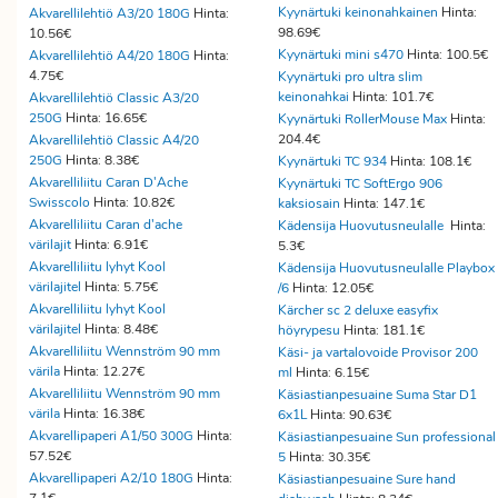
Kyynärtuki keinonahkainen
Hinta:
Akvarellilehtiö A3/20 180G
Hinta:
98.69€
10.56€
Kyynärtuki mini s470
Hinta: 100.5€
Akvarellilehtiö A4/20 180G
Hinta:
4.75€
Kyynärtuki pro ultra slim
keinonahkai
Hinta: 101.7€
Akvarellilehtiö Classic A3/20
250G
Hinta: 16.65€
Kyynärtuki RollerMouse Max
Hinta:
204.4€
Akvarellilehtiö Classic A4/20
250G
Hinta: 8.38€
Kyynärtuki TC 934
Hinta: 108.1€
Akvarelliliitu Caran D'Ache
Kyynärtuki TC SoftErgo 906
Swisscolo
Hinta: 10.82€
kaksiosain
Hinta: 147.1€
Akvarelliliitu Caran d'ache
Kädensija Huovutusneulalle
Hinta:
värilajit
Hinta: 6.91€
5.3€
Akvarelliliitu lyhyt Kool
Kädensija Huovutusneulalle Playbox
värilajitel
Hinta: 5.75€
/6
Hinta: 12.05€
Akvarelliliitu lyhyt Kool
Kärcher sc 2 deluxe easyfix
värilajitel
Hinta: 8.48€
höyrypesu
Hinta: 181.1€
Akvarelliliitu Wennström 90 mm
Käsi- ja vartalovoide Provisor 200
värila
Hinta: 12.27€
ml
Hinta: 6.15€
Akvarelliliitu Wennström 90 mm
Käsiastianpesuaine Suma Star D1
värila
Hinta: 16.38€
6x1L
Hinta: 90.63€
Akvarellipaperi A1/50 300G
Hinta:
Käsiastianpesuaine Sun professional
57.52€
5
Hinta: 30.35€
Akvarellipaperi A2/10 180G
Hinta:
Käsiastianpesuaine Sure hand