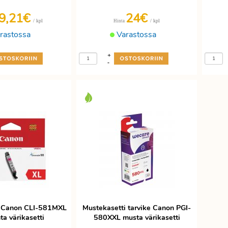
9,21€
24€
/ kpl
/ kpl
Hinta
rastossa
Varastossa
+
-
i Canon CLI-581MXL
Mustekasetti tarvike Canon PGI-
a värikasetti
580XXL musta värikasetti