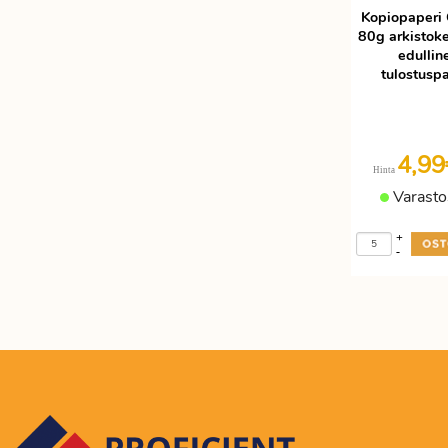
Kopiopaperi 
Etätyöhön
Värinauhat
80g arkistok
Työkalut
edullin
tulostusp
4,9
Hinta
Varasto
+
-