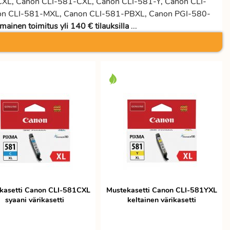
L, Canon CLI-581-CXL, Canon CLI-581-Y, Canon CLI-
on CLI-581-MXL, Canon CLI-581-PBXL, Canon PGI-580-
Ilmainen toimitus yli 140 € tilauksilla
...
kasetti Canon CLI-581CXL
Mustekasetti Canon CLI-581YXL
syaani värikasetti
keltainen värikasetti