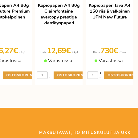
paperi A4 80g
Kopiopaperi A4 80g
Kopiopaperi lava A4
uture Premium
Clairefontaine
150 riisiä valkoinen
stokelpoinen
evercopy prestige
UPM New Future
kierrätyspaperi
6,27€
12,69€
730€
/ kpl
/ kpl
/ lava
Hinta
Hinta
arastossa
Varastossa
Varastossa
+
+
+
-
-
MAKSUTAVAT, TOIMITUSKULUT JA UKK