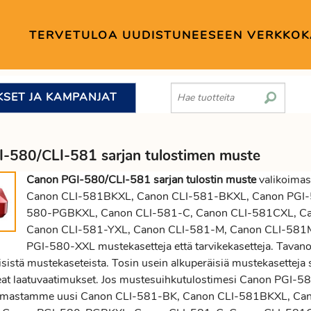
TERVETULOA UUDISTUNEESEEN VERKKO
KSET JA KAMPANJAT
-580/CLI-581 sarjan tulostimen muste
Canon PGI-580/CLI-581 sarjan tulostin muste
valikoimas
Canon CLI-581BKXL, Canon CLI-581-BKXL, Canon PGI
580-PGBKXL, Canon CLI-581-C, Canon CLI-581CXL, Ca
Canon CLI-581-YXL, Canon CLI-581-M, Canon CLI-581
PGI-580-XXL mustekasetteja että tarvikekasetteja. Tavanoma
sistä mustekaseteista. Tosin usein alkuperäisiä mustekasetteja su
eat laatuvaatimukset. Jos mustesuihkutulostimesi Canon PGI-58
ikoimastamme uusi Canon CLI-581-BK, Canon CLI-581BKXL, C