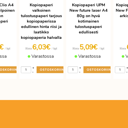
Clio A4
Kopiopaperi
Kopiopaperi UPM
Kopio
elpoinen
valkoinen
New future laser A4
New F
en
tulostuspaperi tarjous
80g on hyvä
arki
aperi
kopiopaperissa
kotimainen
edullinen hinta riisi ja
tulostuspaperi
laatikko
edullisesti
kopiopaperia halvalla
9€
6,03€
5,09€
/ kpl
/ kpl
/ kpl
Hinta
Hinta
Hinta
ssa
Varastossa
Varastossa
V
+
+
-
-
-