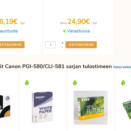
6,19€
24,90€
/ kpl
/ kpl
Hinta
laustuote
Varastossa
+
-
it Canon PGI-580/CLI-581 sarjan tulostimeen
Katso kaikk