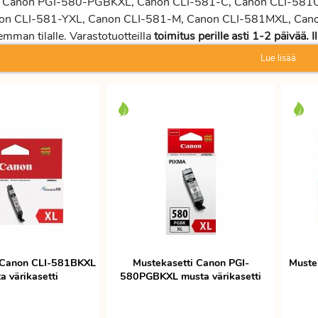
Canon PGI-580-PGBKXL, Canon CLI-581-C, Canon CLI-581CX
on CLI-581-YXL, Canon CLI-581-M, Canon CLI-581MXL, Can
mman tilalle. Varastotuotteilla
toimitus perille asti 1-2 päivää. 
Lue lisää
 Canon CLI-581BKXL
Mustekasetti Canon PGI-
Muste
a värikasetti
580PGBKXL musta värikasetti