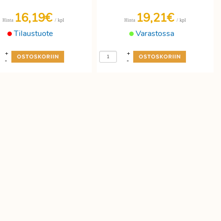
16,19€
19,21€
/ kpl
/ kpl
Hinta
Hinta
Tilaustuote
Varastossa
+
+
-
-