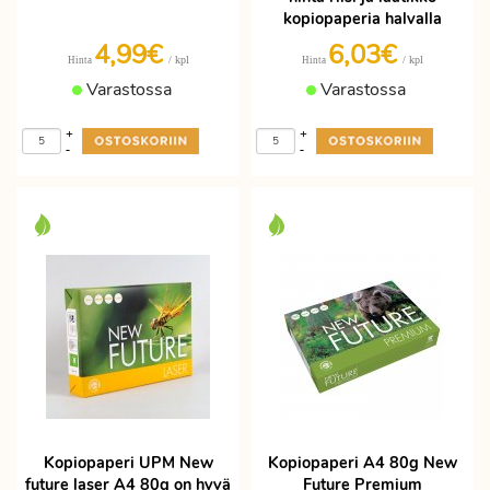
kopiopaperia halvalla
4,99€
6,03€
/ kpl
/ kpl
Hinta
Hinta
Varastossa
Varastossa
+
+
-
-
Kopiopaperi UPM New
Kopiopaperi A4 80g New
future laser A4 80g on hyvä
Future Premium