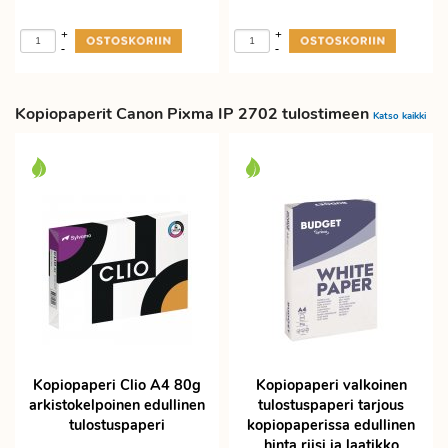
+
+
-
-
Kopiopaperit Canon Pixma IP 2702 tulostimeen
Katso kaikki
Kopiopaperi Clio A4 80g
Kopiopaperi valkoinen
arkistokelpoinen edullinen
tulostuspaperi tarjous
tulostuspaperi
kopiopaperissa edullinen
hinta riisi ja laatikko