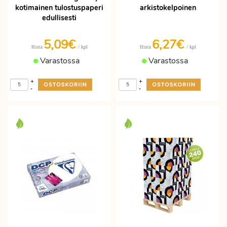
kotimainen tulostuspaperi
arkistokelpoinen
edullisesti
5,09€
6,27€
/ kpl
/ kpl
Hinta
Hinta
Varastossa
Varastossa
+
+
-
-