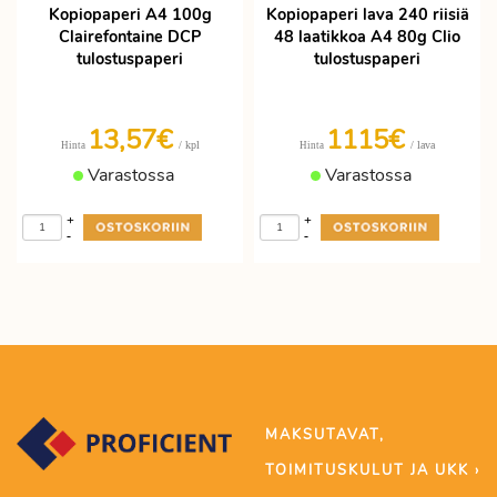
Kopiopaperi A4 100g
Kopiopaperi lava 240 riisiä
Clairefontaine DCP
48 laatikkoa A4 80g Clio
tulostuspaperi
tulostuspaperi
13,57€
1115€
/ kpl
/ lava
Hinta
Hinta
Varastossa
Varastossa
+
+
-
-
MAKSUTAVAT,
TOIMITUSKULUT JA UKK ›