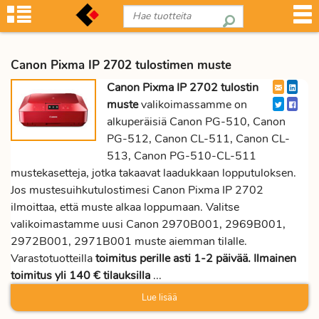
Canon Pixma IP 2702 tulostimen muste
Canon Pixma IP 2702 tulostin
muste
valikoimassamme on
alkuperäisiä Canon PG-510, Canon
PG-512, Canon CL-511, Canon CL-
513, Canon PG-510-CL-511
mustekasetteja, jotka takaavat laadukkaan lopputuloksen.
Jos mustesuihkutulostimesi Canon Pixma IP 2702
ilmoittaa, että muste alkaa loppumaan. Valitse
valikoimastamme uusi Canon 2970B001, 2969B001,
2972B001, 2971B001 muste aiemman tilalle.
Varastotuotteilla
toimitus perille asti 1-2 päivää. Ilmainen
toimitus yli 140 € tilauksilla
...
Lue lisää