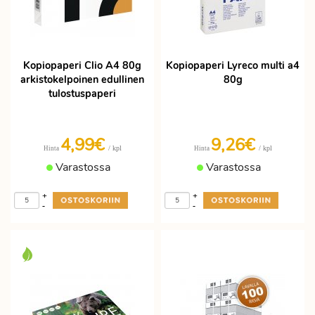
Kopiopaperi Clio A4 80g
Kopiopaperi Lyreco multi a4
arkistokelpoinen edullinen
80g
tulostuspaperi
4,99€
9,26€
/ kpl
/ kpl
Hinta
Hinta
Varastossa
Varastossa
+
+
-
-