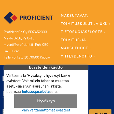
MAKSUTAVAT,
TOIMITUSKULUT JA UKK ›
TIETOSUOJASELOSTE ›
Proficient Co Oy FI07452333
Ma-To 8-16, Pe 8-15 |
TOIMITUS-JA
myynti@proficient.fi | Puh: 050
MAKSUEHDOT ›
341 0382
YHTEYDENOTTO ›
Tellervonkatu 10 70500 Kuopio
Evästeiden käyttö
Valitsemalla ’Hyväksyn’, hyväksyt kaikki
evästeet. Voit milloin tahansa muuttaa
asetuksia sivun alareunan linkistä.
Lue lisää
tietosuojaseloste
esta.
Hyväksyn
Vain välttämättömät evästeet