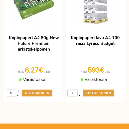
Kopiopaperi A4 80g New
Kopiopaperi lava A4 100
Future Premium
riisiä Lyreco Budget
arkistokelpoinen
6,27€
593€
/ kpl
/ erä
Hinta
Hinta
Varastossa
Varastossa
+
+
-
-