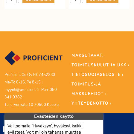
-
-
MAKSUTAVAT,
TOIMITUSKULUT JA UKK ›
TIETOSUOJASELOSTE ›
Proficient Co Oy FI07452333
Ma-To 8-16, Pe 8-15 |
TOIMITUS-JA
myynti@proficient.fi | Puh: 050
MAKSUEHDOT ›
341 0382
YHTEYDENOTTO ›
Tellervonkatu 10 70500 Kuopio
Evästeiden käyttö
Valitsemalla ’Hyväksyn’, hyväksyt kaikki
evästeet. Voit milloin tahansa muuttaa