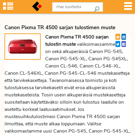
Canon Pixma TR 4500 sarjan tulostimen muste
Canon Pixma TR 4500 sarjan
tulostin muste
valikoimassamme
on sekä alkuperäisiä Canon PG-545,
Canon PG-545-XL, Canon PG-545XL,
Canon CL-546, Canon CL-546-XL,
Canon CL-546XL, Canon PG-545-CL-546 mustekasetteja
että tarvikekasetteja. Tavanomaisessa toimisto ja koti
tulostuksessa tarvikekasetit eivät eroa alkuperäisistä
mustekaseteista. Tosin usein alkuperäisiä mustekasetteja
suositellaan käytettäväksi silloin kun tulostus laadulle on
asetettu korkeat laatuvaatimukset. Jos
mustesuihkutulostimesi Canon Pixma TR 4500 sarjan
ilmoittaa, että muste alkaa loppumaan. Valitse
valikoimastamme uusi Canon PG-545, Canon PG-545-XL,