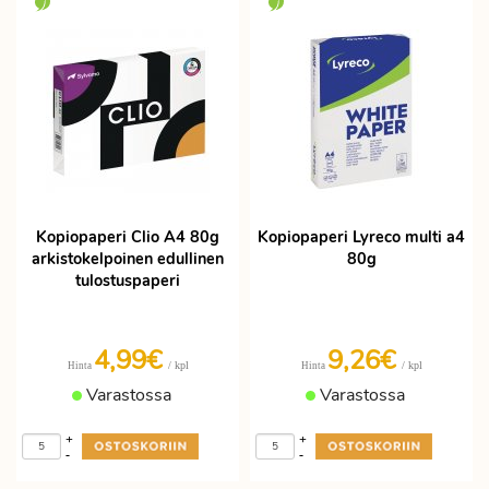
Kopiopaperi Clio A4 80g
Kopiopaperi Lyreco multi a4
arkistokelpoinen edullinen
80g
tulostuspaperi
4,99€
9,26€
/ kpl
/ kpl
Hinta
Hinta
Varastossa
Varastossa
+
+
-
-