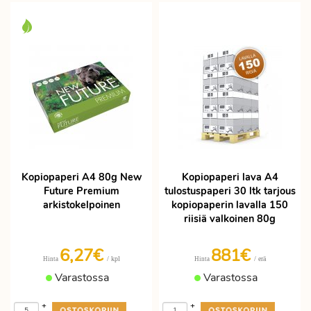
Kopiopaperi A4 80g New
Kopiopaperi lava A4
Future Premium
tulostuspaperi 30 ltk tarjous
arkistokelpoinen
kopiopaperin lavalla 150
riisiä valkoinen 80g
6,27€
881€
/ kpl
/ erä
Hinta
Hinta
Varastossa
Varastossa
+
+