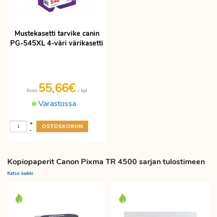
Mustekasetti tarvike canin
PG-545XL 4-väri värikasetti
55,66€
/ kpl
Hinta
Varastossa
+
-
Kopiopaperit Canon Pixma TR 4500 sarjan tulostimeen
Katso kaikki