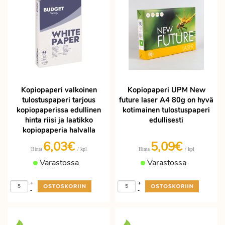
Kopiopaperi valkoinen
Kopiopaperi UPM New
tulostuspaperi tarjous
future laser A4 80g on hyvä
kopiopaperissa edullinen
kotimainen tulostuspaperi
hinta riisi ja laatikko
edullisesti
kopiopaperia halvalla
6,03€
5,09€
/ kpl
/ kpl
Hinta
Hinta
Varastossa
Varastossa
+
+
-
-