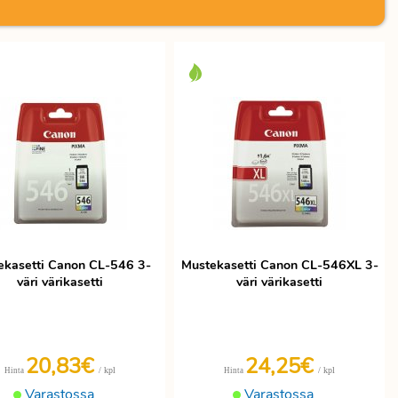
ekasetti Canon CL-546 3-
Mustekasetti Canon CL-546XL 3-
väri värikasetti
väri värikasetti
20,83€
24,25€
/ kpl
/ kpl
Hinta
Hinta
Varastossa
Varastossa