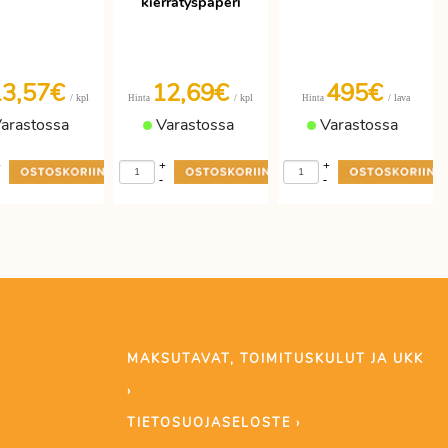
kierrätyspaperi
13,57€
12,69€
495€
/ kpl
/ kpl
/ lava
Hinta
Hinta
arastossa
Varastossa
Varastossa
+
+
+
-
-
MAKSUTAVAT, TOIMITUSKULUT JA UKK
›
TIETOSUOJASELOSTE ›