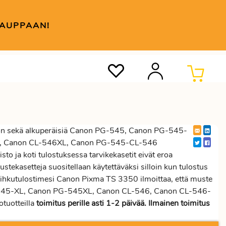
KAUPPAAN!
n sekä alkuperäisiä Canon PG-545, Canon PG-545-
L, Canon CL-546XL, Canon PG-545-CL-546
to ja koti tulostuksessa tarvikekasetit eivät eroa
stekasetteja suositellaan käytettäväksi silloin kun tulostus
suihkutulostimesi Canon Pixma TS 3350 ilmoittaa, että muste
G-545-XL, Canon PG-545XL, Canon CL-546, Canon CL-546-
tuotteilla
toimitus perille asti 1-2 päivää. Ilmainen toimitus