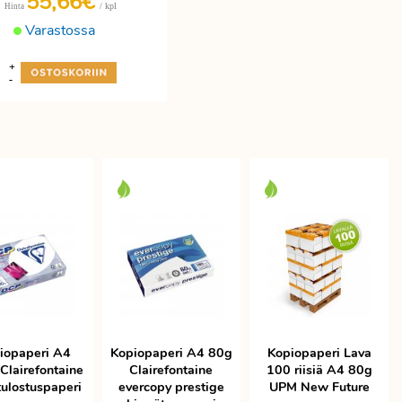
55,66€
/ kpl
Hinta
Varastossa
+
-
iopaperi A4
Kopiopaperi A4 80g
Kopiopaperi Lava
Clairefontaine
Clairefontaine
100 riisiä A4 80g
ulostuspaperi
evercopy prestige
UPM New Future