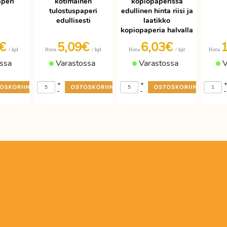
aperi
kotimainen
kopiopaperissa
tulostuspaperi
edullinen hinta riisi ja
edullisesti
laatikko
kopiopaperia halvalla
9€
5,09€
6,03€
/ kpl
/ kpl
/ kpl
Hinta
Hinta
Hinta
ssa
Varastossa
Varastossa
V
+
+
-
-
-