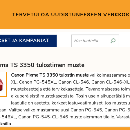
TERVETULOA UUDISTUNEESEEN VERKKO
KSET JA KAMPANJAT
ma TS 3350 tulostimen muste
Canon Pixma TS 3350 tulostin muste
valikoimassamme o
XL, Canon PG-545XL, Canon CL-546, Canon CL-546-X
mustekasetteja että tarvikekasetteja. Tavanomaisessa toimis
alkuperäisistä mustekaseteista. Tosin usein alkuperäisiä mu
laadulle on asetettu korkeat laatuvaatimukset. Jos muste
aan. Valitse valikoimastamme uusi Canon PG-545, Canon P
-546XL, Canon PG-545-CL-546 muste aiemman tilalle. Varasto
ksilla
...