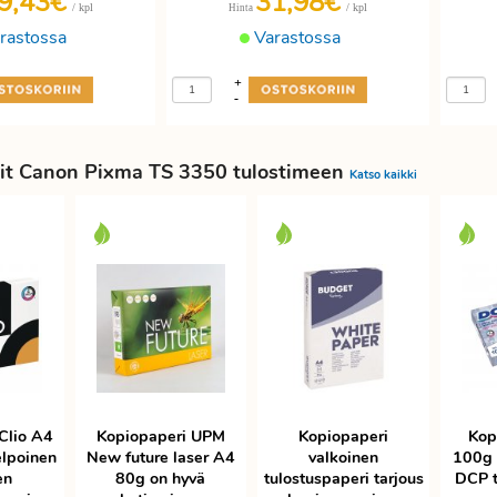
9,43€
31,98€
/ kpl
/ kpl
Hinta
rastossa
Varastossa
+
-
it Canon Pixma TS 3350 tulostimeen
Katso kaikki
Clio A4
Kopiopaperi UPM
Kopiopaperi
Kop
elpoinen
New future laser A4
valkoinen
100g 
en
80g on hyvä
tulostuspaperi tarjous
DCP t