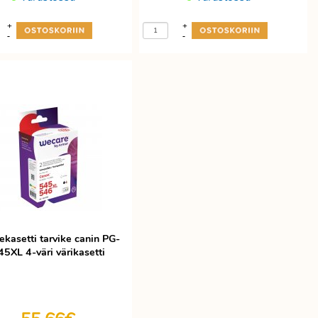
+
+
-
-
ekasetti tarvike canin PG-
45XL 4-väri värikasetti