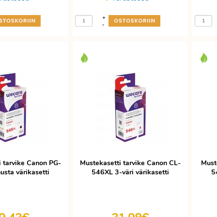
+
-
i tarvike Canon PG-
Mustekasetti tarvike Canon CL-
Must
sta värikasetti
546XL 3-väri värikasetti
5