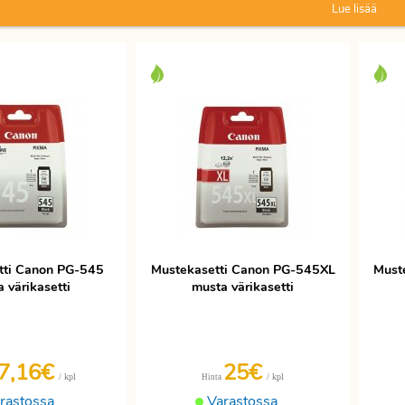
Lue lisää
tti Canon PG-545
Mustekasetti Canon PG-545XL
Must
 värikasetti
musta värikasetti
7,16€
25€
/ kpl
/ kpl
Hinta
rastossa
Varastossa