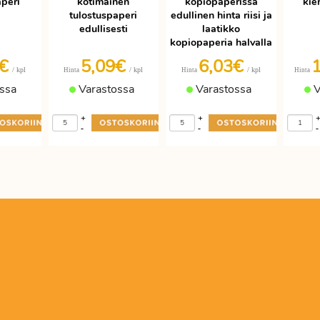
aperi
kotimainen
kopiopaperissa
kie
tulostuspaperi
edullinen hinta riisi ja
edullisesti
laatikko
kopiopaperia halvalla
9€
5,09€
6,03€
/ kpl
/ kpl
/ kpl
Hinta
Hinta
Hinta
ssa
Varastossa
Varastossa
V
+
+
-
-
-