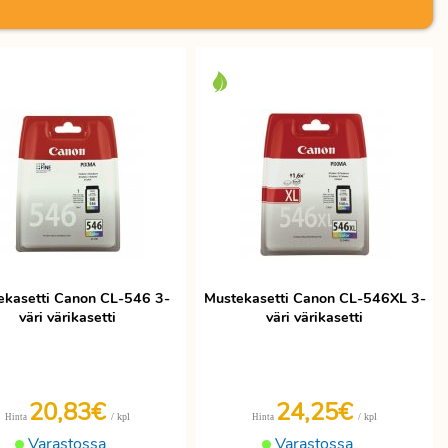
ekasetti Canon CL-546 3-
Mustekasetti Canon CL-546XL 3-
väri värikasetti
väri värikasetti
20,83€
24,25€
/ kpl
/ kpl
Hinta
Hinta
Varastossa
Varastossa