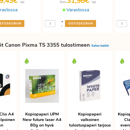
9,43€
31,98€
/ kpl
/ kpl
Hinta
rastossa
Varastossa
+
-
it Canon Pixma TS 3355 tulostimeen
Katso kaikki
Clio A4
Kopiopaperi UPM
Kopiopaperi
Kopio
elpoinen
New future laser A4
valkoinen
Cla
en
80g on hyvä
tulostuspaperi tarjous
ever