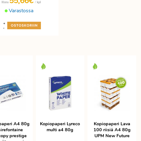
55,66€
/ kpl
Hinta
Varastossa
+
-
paperi A4 80g
Kopiopaperi Lyreco
Kopiopaperi Lava
irefontaine
multi a4 80g
100 riisiä A4 80g
copy prestige
UPM New Future