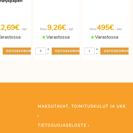
rrätyspaperi
12,69€
9,26€
495€
/ kpl
/ kpl
/ lava
Hinta
Hinta
arastossa
Varastossa
Varastossa
+
+
+
-
-
MAKSUTAVAT, TOIMITUSKULUT JA UKK
›
TIETOSUOJASELOSTE ›