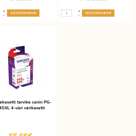
+
+
-
-
ekasetti tarvike canin PG-
45XL 4-väri värikasetti