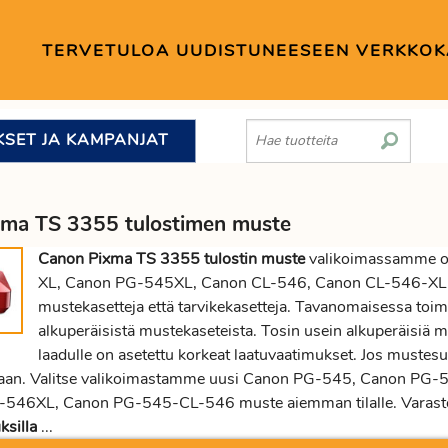
TERVETULOA UUDISTUNEESEEN VERKKO
KSET JA KAMPANJAT
ma TS 3355 tulostimen muste
Canon Pixma TS 3355 tulostin muste
valikoimassamme o
XL, Canon PG-545XL, Canon CL-546, Canon CL-546-X
mustekasetteja että tarvikekasetteja. Tavanomaisessa toimis
alkuperäisistä mustekaseteista. Tosin usein alkuperäisiä mu
laadulle on asetettu korkeat laatuvaatimukset. Jos muste
aan. Valitse valikoimastamme uusi Canon PG-545, Canon P
-546XL, Canon PG-545-CL-546 muste aiemman tilalle. Varasto
ksilla
...