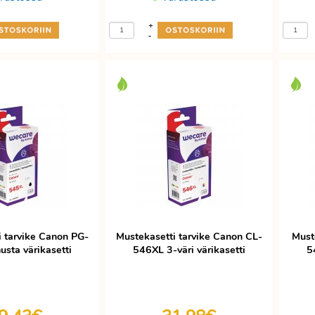
+
-
i tarvike Canon PG-
Mustekasetti tarvike Canon CL-
Must
sta värikasetti
546XL 3-väri värikasetti
5