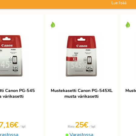
Lue lisää
tti Canon PG-545
Mustekasetti Canon PG-545XL
Must
 värikasetti
musta värikasetti
7,16€
25€
/ kpl
/ kpl
Hinta
rastossa
Varastossa