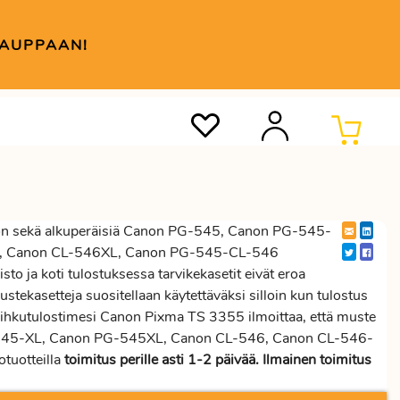
KAUPPAAN!
n sekä alkuperäisiä Canon PG-545, Canon PG-545-
L, Canon CL-546XL, Canon PG-545-CL-546
to ja koti tulostuksessa tarvikekasetit eivät eroa
stekasetteja suositellaan käytettäväksi silloin kun tulostus
suihkutulostimesi Canon Pixma TS 3355 ilmoittaa, että muste
G-545-XL, Canon PG-545XL, Canon CL-546, Canon CL-546-
tuotteilla
toimitus perille asti 1-2 päivää. Ilmainen toimitus