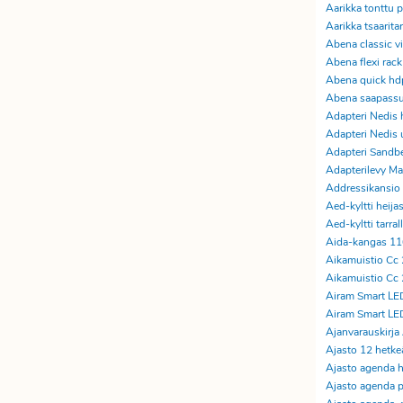
Aarikka tonttu 
Aarikka tsaarita
Abena classic vie
Abena flexi rack
Abena quick hdp
Abena saapassu
Adapteri Nedis 
Adapteri Nedi
Adapteri Sandb
Adapterilevy Ma
Addressikansio
Aed-kyltti heija
Aed-kyltti tarral
Aida-kangas 11
Aikamuistio Cc 
Aikamuistio Cc 
Airam Smart LE
Airam Smart LE
Ajanvarauskirja
Ajasto 12 hetke
Ajasto agenda h
Ajasto agenda p