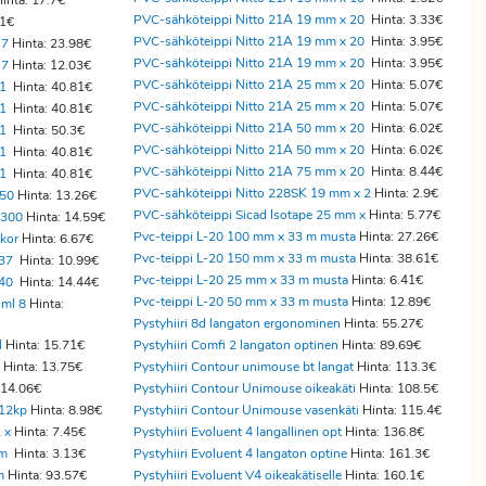
inta: 17.7€
PVC-sähköteippi Nitto 21A 19 mm x 20
Hinta: 3.33€
21€
PVC-sähköteippi Nitto 21A 19 mm x 20
Hinta: 3.95€
 7
Hinta: 23.98€
PVC-sähköteippi Nitto 21A 19 mm x 20
Hinta: 3.95€
 7
Hinta: 12.03€
PVC-sähköteippi Nitto 21A 25 mm x 20
Hinta: 5.07€
 1
Hinta: 40.81€
PVC-sähköteippi Nitto 21A 25 mm x 20
Hinta: 5.07€
 1
Hinta: 40.81€
PVC-sähköteippi Nitto 21A 50 mm x 20
Hinta: 6.02€
 1
Hinta: 50.3€
PVC-sähköteippi Nitto 21A 50 mm x 20
Hinta: 6.02€
 1
Hinta: 40.81€
PVC-sähköteippi Nitto 21A 75 mm x 20
Hinta: 8.44€
 1
Hinta: 40.81€
PVC-sähköteippi Nitto 228SK 19 mm x 2
Hinta: 2.9€
250
Hinta: 13.26€
PVC-sähköteippi Sicad Isotape 25 mm x
Hinta: 5.77€
 300
Hinta: 14.59€
Pvc-teippi L-20 100 mm x 33 m musta
Hinta: 27.26€
kor
Hinta: 6.67€
Pvc-teippi L-20 150 mm x 33 m musta
Hinta: 38.61€
 37
Hinta: 10.99€
Pvc-teippi L-20 25 mm x 33 m musta
Hinta: 6.41€
 40
Hinta: 14.44€
Pvc-teippi L-20 50 mm x 33 m musta
Hinta: 12.89€
ml 8
Hinta:
Pystyhiiri 8d langaton ergonominen
Hinta: 55.27€
l
Hinta: 15.71€
Pystyhiiri Comfi 2 langaton optinen
Hinta: 89.69€
Hinta: 13.75€
Pystyhiiri Contour unimouse bt langat
Hinta: 113.3€
 14.06€
Pystyhiiri Contour Unimouse oikeakäti
Hinta: 108.5€
12kp
Hinta: 8.98€
Pystyhiiri Contour Unimouse vasenkäti
Hinta: 115.4€
 x
Hinta: 7.45€
Pystyhiiri Evoluent 4 langallinen opt
Hinta: 136.8€
cm
Hinta: 3.13€
Pystyhiiri Evoluent 4 langaton optine
Hinta: 161.3€
m
Hinta: 93.57€
Pystyhiiri Evoluent V4 oikeakätiselle
Hinta: 160.1€