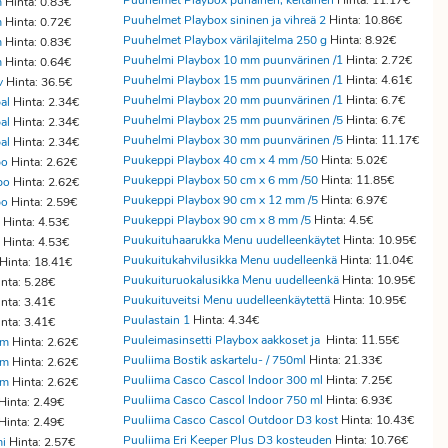
Puuhelmet Playbox punainen, keltainen
Hinta: 11.17€
m
Hinta: 0.83€
Puuhelmet Playbox sininen ja vihreä 2
Hinta: 10.86€
m
Hinta: 0.72€
Puuhelmet Playbox värilajitelma 250 g
Hinta: 8.92€
m
Hinta: 0.83€
Puuhelmi Playbox 10 mm puunvärinen /1
Hinta: 2.72€
m
Hinta: 0.64€
Puuhelmi Playbox 15 mm puunvärinen /1
Hinta: 4.61€
v
Hinta: 36.5€
Puuhelmi Playbox 20 mm puunvärinen /1
Hinta: 6.7€
al
Hinta: 2.34€
Puuhelmi Playbox 25 mm puunvärinen /5
Hinta: 6.7€
al
Hinta: 2.34€
Puuhelmi Playbox 30 mm puunvärinen /5
Hinta: 11.17€
al
Hinta: 2.34€
Puukeppi Playbox 40 cm x 4 mm /50
Hinta: 5.02€
po
Hinta: 2.62€
Puukeppi Playbox 50 cm x 6 mm /50
Hinta: 11.85€
po
Hinta: 2.62€
Puukeppi Playbox 90 cm x 12 mm /5
Hinta: 6.97€
po
Hinta: 2.59€
Puukeppi Playbox 90 cm x 8 mm /5
Hinta: 4.5€
Hinta: 4.53€
Puukuituhaarukka Menu uudelleenkäytet
Hinta: 10.95€
Hinta: 4.53€
Puukuitukahvilusikka Menu uudelleenkä
Hinta: 11.04€
Hinta: 18.41€
Puukuituruokalusikka Menu uudelleenkä
Hinta: 10.95€
nta: 5.28€
Puukuituveitsi Menu uudelleenkäytettä
Hinta: 10.95€
nta: 3.41€
Puulastain 1
Hinta: 4.34€
nta: 3.41€
Puuleimasinsetti Playbox aakkoset ja
Hinta: 11.55€
mm
Hinta: 2.62€
Puuliima Bostik askartelu- / 750ml
Hinta: 21.33€
mm
Hinta: 2.62€
Puuliima Casco Cascol Indoor 300 ml
Hinta: 7.25€
mm
Hinta: 2.62€
Puuliima Casco Cascol Indoor 750 ml
Hinta: 6.93€
Hinta: 2.49€
Puuliima Casco Cascol Outdoor D3 kost
Hinta: 10.43€
Hinta: 2.49€
Puuliima Eri Keeper Plus D3 kosteuden
Hinta: 10.76€
mi
Hinta: 2.57€