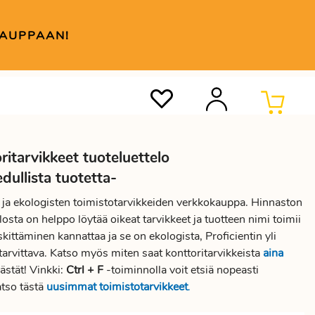
KAUPPAAN!
ritarvikkeet tuoteluettelo
ullista tuotetta-
en ja ekologisten toimistotarvikkeiden verkkokauppa. Hinnaston
osta on helppo löytää oikeat tarvikkeet ja tuotteen nimi toimii
kittäminen kannattaa ja se on ekologista, Proficientin yli
tarvittava. Katso myös miten saat konttoritarvikkeista
aina
ästät! Vinkki:
Ctrl + F
-toiminnolla voit etsiä nopeasti
atso tästä
uusimmat toimistotarvikkeet
.