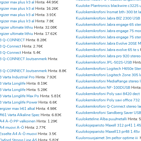
gizer max plus lr3 al
Hinta: 44.95€
Kuuloke Plantronics blackwire c3225 
gizer max plus lr3 al
Hinta: 16.26€
Kuulokemikrofoni Insmat bth-300 bt la
gizer max plus lr3 al
Hinta: 3.91€
Kuulokemikrofoni Jabra BIZ 2300 USB
gizer max plus lr3 al
Hinta: 7.8€
Kuulokemikrofoni Jabra engage 65 ster
gizer ultimate lithiu
Hinta: 32.08€
Kuulokemikrofoni Jabra engage 75 mo
gizer ultimate lithiu
Hinta: 17.62€
Kuulokemikrofoni Jabra engage 75 ster
R3 Q-CONNECT
Hinta: 8.28€
Kuulokemikrofoni Jabra Evolve 20SE 
3 Q-Connect
Hinta: 2.76€
Kuulokemikrofoni Jabra evolve 65 te s
3 Q-Connect
Hinta: 5.4€
Kuulokemikrofoni Jabra pro 920 stereo
R3 Q-CONNECT Joutsenmerk
Hinta:
Kuulokemikrofoni JPL-502S-USB
Hint
Kuulokemikrofoni Logitech H650e Ste
R3 Q-CONNECT Joutsenmerk
Hinta: 8.8€
Kuulokemikrofoni Logitech Zone 305 l
 Varta Industrial Pro
Hinta: 7.92€
Kuulokemikrofoni MediaRange stereo l
 Varta Longlife
Hinta: 8.19€
Kuulokemikrofoni NF-100DUSB
Hinta
 Varta Longlife
Hinta: 5.28€
Kuulokemikrofoni Poly savi 8420 dect
 Varta Longlife Max Po
Hinta: 5.81€
Kuulokemikrofoni Poly savi office 732
 Varta Longlife Power
Hinta: 6.6€
Kuulokemikrofoni Q-Connect stereo la
rgizer max lr61 alkal
Hinta: 4.98€
Kuulokemikrofoni Sandberg Saver US
61 Varta Alkaline Spec
Hinta: 6.83€
Kuuloketeline Alba puu/metalli
Hinta: 
 A4 A-Ö PP valkoinen
Hinta: 1.29€
Kuulokojeparisto Maxell 312 pr41 1.45
i A4 muovi A-Ö
Hinta: 2.77€
Kuulokojeparisto Maxell13 pr48 1.45v
 Esselte A4 A-Ö muovi
Hinta: 3.5€
Kuulonsuojaimet 3m peltor optime iii
H
 Oxford Strong Line A5
Hinta: 5.82€