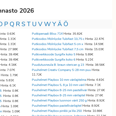
innasto 2026
O
P
Q
R
S
T
U
V
W
Y
Ä
Ö
inta: 0.63€
Putkipenaali Bliss 714
Hinta: 35.82€
inta: 1.31€
Putkisidos Mölnlycke Tubifast 10,75 c
Hinta: 22.47€
inta: 1.31€
Putkisidos Mölnlycke Tubifast 5 cm x
Hinta: 14.59€
inta: 27.98€
Putkisidos Mölnlycke Tubifast 7,5 cm
Hinta: 15.03€
Hinta: 39.49€
Putkiverkkoside Surgifix koko 5
Hinta: 5.89€
Hinta: 39.49€
Putkiverkkoside Surgifix koko 6
Hinta: 5.21€
Hinta: 4.16€
Puudutusneula B. braun sterican g 23
Hinta: 38.56€
inta: 7.07€
Puuhelmet Creativ Company 5-28 mm puu
Hinta:
11.72€
Hinta: 1.79€
Puuhelmet Playbox 10 mm värilajitelma
Hinta: 4.81€
nta: 5.81€
Puuhelmet Playbox 5, 8 ja 10 mm väril
Hinta: 7.1€
Hinta: 6.1€
Puuhelmet Playbox 8-25 mm pastellivär
Hinta: 27.6€
15
Hinta: 0.8€
Puuhelmet Playbox 8-25 mm värilajitel
Hinta: 27.6€
15
Hinta: 0.8€
Puuhelmet Playbox luonnon värit 250 g
Hinta: 8.92€
15
Hinta: 0.8€
Puuhelmet Playbox pastellivärilajitel
Hinta: 8.92€
a
Hinta: 1.09€
Puuhelmet Playbox pinkki ja lila 250
Hinta: 10.86€
en
Hinta: 1.09€