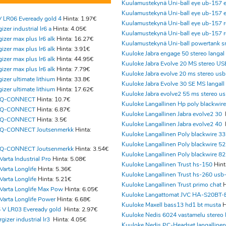
Kuulamustekynä Uni-ball eye ub-157 
Kuulamustekynä Uni-ball eye ub-157 
V LR06 Eveready gold 4
Hinta: 1.97€
Kuulamustekynä Uni-ball eye ub-157 
izer industrial lr6 a
Hinta: 4.05€
Kuulamustekynä Uni-ball eye ub-157 
izer max plus lr6 alk
Hinta: 16.27€
Kuulamustekynä Uni-ball powertank s
izer max plus lr6 alk
Hinta: 3.91€
Kuuloke Jabra engage 50 stereo langal
izer max plus lr6 alk
Hinta: 44.95€
Kuuloke Jabra Evolve 20 MS stereo US
izer max plus lr6 alk
Hinta: 7.79€
Kuuloke Jabra evolve 20 ms stereo usb
izer ultimate lithium
Hinta: 33.8€
Kuuloke Jabra Evolve 30 SE MS langall
izer ultimate lithium
Hinta: 17.62€
Kuuloke Jabra evolve2 55 ms stereo us
6 Q-CONNECT
Hinta: 10.7€
Kuuloke Langallinen Hp poly blackwire
6 Q-CONNECT
Hinta: 6.87€
Kuuloke Langallinen Jabra evolve2 30
6 Q-CONNECT
Hinta: 3.5€
Kuuloke Langallinen Jabra evolve2 40
6 Q-CONNECT Joutsenmerkk
Hinta:
Kuuloke Langallinen Poly blackwire 33
Kuuloke Langallinen Poly blackwire 52
6 Q-CONNECT Joutsenmerkk
Hinta: 3.54€
Kuuloke Langallinen Poly blackwire 82
arta Industrial Pro
Hinta: 5.08€
Kuuloke Langallinen Trust hs-150
Hint
Varta Longlife
Hinta: 5.36€
Kuuloke Langallinen Trust hs-260 usb
Varta Longlife
Hinta: 5.21€
Kuuloke Langallinen Trust primo chat
H
Varta Longlife Max Pow
Hinta: 6.05€
Kuuloke Langattomat JVC HA-S20BT-
Varta Longlife Power
Hinta: 6.68€
Kuuloke Maxell bass13 hd1 bt musta
H
5 V LR03 Eveready gold
Hinta: 2.97€
Kuuloke Nedis 6024 vastamelu stereo 
gizer industrial lr3
Hinta: 4.05€
Kuuloke Nedis PC-Headset langallinen