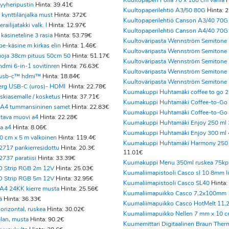
Kuultopaperi Folia 70 x 100 cm värila
H
pyyheripustin
Hinta: 39.41€
Kuultopaperilehtiö A3/50 80G
Hinta: 
r kynttilänjalka must
Hinta: 372€
Kuultopaperilehtiö Canson A3/40 70G
railijatakki valk. l
Hinta: 12.97€
Kuultopaperilehtiö Canson A4/40 70G
 käsineteline 3 rasia
Hinta: 53.79€
Kuultoväripasta Wennström Semitone
e-käsine m kirkas elin
Hinta: 1.46€
Kuultoväripasta Wennström Semitone
oja 38cm pituus 50cm 50
Hinta: 51.17€
Kuultoväripasta Wennström Semitone
hdmi 6-in-1 sovitinren
Hinta: 76.63€
Kuultoväripasta Wennström Semitone
s usb-c™ hdmi™
Hinta: 18.84€
Kuultoväripasta Wennström Semitone
erg USB-C (uros)- HDMI
Hinta: 22.78€
Kuumakuppi Huhtamäki coffee to go 
skiasemalle / kosketus
Hinta: 37.71€
Kuumakuppi Huhtamäki Coffee-to-Go
 A4 tummansininen samet
Hinta: 22.83€
Kuumakuppi Huhtamäki Coffee-to-Go 
stava muovi a4
Hinta: 22.28€
Kuumakuppi Huhtamäki Enjoy 250 ml
la a4
Hinta: 8.06€
Kuumakuppi Huhtamäki Enjoy 300 ml
0 cm x 5 m valkoinen
Hinta: 119.4€
Kuumakuppi Huhtamäki Harmony 250 
2717 parikierresidottu
Hinta: 20.3€
11.01€
2737 paratiisi
Hinta: 33.39€
Kuumakuppi Menu 350ml ruskea 75kp
D Strip RGB 2m 12V
Hinta: 25.03€
Kuumaliimapistooli Casco sl 10 8mm li
D Strip RGB 5m 12V
Hinta: 32.95€
Kuumaliimapistooli Casco SL40
Hinta:
 A4 24KK kierre musta
Hinta: 25.56€
Kuumaliimapuikko Casco 7,2x100mm 
ä
Hinta: 36.33€
Kuumaliimapuikko Casco HotMelt 11,2
orizontal, ruskea
Hinta: 30.02€
Kuumaliimapuikko Nellen 7 mm x 10 
lan, musta
Hinta: 90.2€
Kuumemittari Digitaalinen Braun Ther