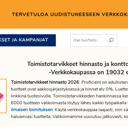
TERVETULOA UUDISTUNEESEEN VERKKO
KSET JA KAMPANJAT
Toimistotarvikkeet hinnasto ja kontto
-Verkkokaupassa on 19032 ed
Toimistotarvikkeet hinnasto 2026
. Proficient on edullist
tuotteet ovat aakkosjärjestyksessä ja hinnat alv 0%. Luettel
linkkinä tuotesivulle. Toimistotarvikkeiden hankinnassa kes
6000 tuotteen valikoimasta löytyy lähes kaikki työpaikalla 
ilmaisen toimituksen
.
Käytä verkkokauppaa laajasti, niin sä
haluamiasi tuotteita. Valikoimamme uusiutuu jatkuvasti, k