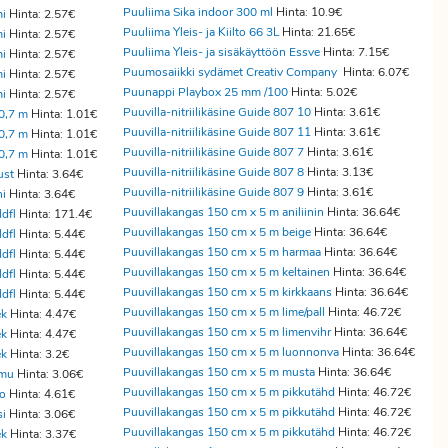
Puuliima Sika indoor 300 ml
Hinta: 10.9€
mi
Hinta: 2.57€
Puuliima Yleis- ja Kiilto 66 3L
Hinta: 21.65€
mi
Hinta: 2.57€
Puuliima Yleis- ja sisäkäyttöön Essve
Hinta: 7.15€
mi
Hinta: 2.57€
Puumosaiikki sydämet Creativ Company
Hinta: 6.07€
mi
Hinta: 2.57€
Puunappi Playbox 25 mm /100
Hinta: 5.02€
mi
Hinta: 2.57€
Puuvilla-nitriilikäsine Guide 807 10
Hinta: 3.61€
0,7 m
Hinta: 1.01€
Puuvilla-nitriilikäsine Guide 807 11
Hinta: 3.61€
0,7 m
Hinta: 1.01€
Puuvilla-nitriilikäsine Guide 807 7
Hinta: 3.61€
0,7 m
Hinta: 1.01€
Puuvilla-nitriilikäsine Guide 807 8
Hinta: 3.13€
ust
Hinta: 3.64€
Puuvilla-nitriilikäsine Guide 807 9
Hinta: 3.61€
ni
Hinta: 3.64€
Puuvillakangas 150 cm x 5 m aniliinin
Hinta: 36.64€
dfl
Hinta: 171.4€
Puuvillakangas 150 cm x 5 m beige
Hinta: 36.64€
dfl
Hinta: 5.44€
Puuvillakangas 150 cm x 5 m harmaa
Hinta: 36.64€
dfl
Hinta: 5.44€
Puuvillakangas 150 cm x 5 m keltainen
Hinta: 36.64€
dfl
Hinta: 5.44€
Puuvillakangas 150 cm x 5 m kirkkaans
Hinta: 36.64€
dfl
Hinta: 5.44€
Puuvillakangas 150 cm x 5 m lime/pall
Hinta: 46.72€
ek
Hinta: 4.47€
Puuvillakangas 150 cm x 5 m limenvihr
Hinta: 36.64€
ek
Hinta: 4.47€
Puuvillakangas 150 cm x 5 m luonnonva
Hinta: 36.64€
ek
Hinta: 3.2€
Puuvillakangas 150 cm x 5 m musta
Hinta: 36.64€
 mu
Hinta: 3.06€
Puuvillakangas 150 cm x 5 m pikkutähd
Hinta: 46.72€
ro
Hinta: 4.61€
Puuvillakangas 150 cm x 5 m pikkutähd
Hinta: 46.72€
si
Hinta: 3.06€
Puuvillakangas 150 cm x 5 m pikkutähd
Hinta: 46.72€
ek
Hinta: 3.37€