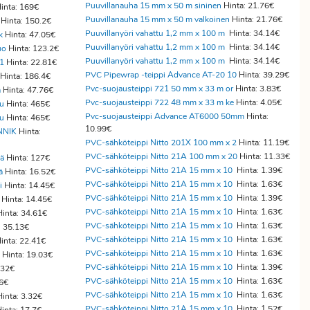
Puuvillanauha 15 mm x 50 m sininen
Hinta: 21.76€
inta: 169€
Puuvillanauha 15 mm x 50 m valkoinen
Hinta: 21.76€
Hinta: 150.2€
Puuvillanyöri vahattu 1,2 mm x 100 m
Hinta: 34.14€
k
Hinta: 47.05€
Puuvillanyöri vahattu 1,2 mm x 100 m
Hinta: 34.14€
uo
Hinta: 123.2€
Puuvillanyöri vahattu 1,2 mm x 100 m
Hinta: 34.14€
51
Hinta: 22.81€
PVC Pipewrap -teippi Advance AT-20 10
Hinta: 39.29€
Hinta: 186.4€
Pvc-suojausteippi 721 50 mm x 33 m or
Hinta: 3.83€
ä
Hinta: 47.76€
Pvc-suojausteippi 722 48 mm x 33 m ke
Hinta: 4.05€
ku
Hinta: 465€
Pvc-suojausteippi Advance AT6000 50mm
Hinta:
ku
Hinta: 465€
10.99€
NNIK
Hinta:
PVC-sähköteippi Nitto 201X 100 mm x 2
Hinta: 11.19€
PVC-sähköteippi Nitto 21A 100 mm x 20
Hinta: 11.33€
pä
Hinta: 127€
PVC-sähköteippi Nitto 21A 15 mm x 10
Hinta: 1.39€
ä
Hinta: 16.52€
PVC-sähköteippi Nitto 21A 15 mm x 10
Hinta: 1.63€
i
Hinta: 14.45€
PVC-sähköteippi Nitto 21A 15 mm x 10
Hinta: 1.39€
Hinta: 14.45€
PVC-sähköteippi Nitto 21A 15 mm x 10
Hinta: 1.63€
inta: 34.61€
PVC-sähköteippi Nitto 21A 15 mm x 10
Hinta: 1.63€
: 35.13€
PVC-sähköteippi Nitto 21A 15 mm x 10
Hinta: 1.63€
inta: 22.41€
PVC-sähköteippi Nitto 21A 15 mm x 10
Hinta: 1.63€
Hinta: 19.03€
PVC-sähköteippi Nitto 21A 15 mm x 10
Hinta: 1.39€
.32€
PVC-sähköteippi Nitto 21A 15 mm x 10
Hinta: 1.63€
76€
PVC-sähköteippi Nitto 21A 15 mm x 10
Hinta: 1.63€
inta: 3.32€
PVC-sähköteippi Nitto 21A 15 mm x 10
Hinta: 1.52€