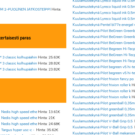
Kuulamustekynä Lyreco liquid ink 0,5
Kuulamustekynä Lyreco liquid ink 0,5
M 2-PUOLINEN JATKOSTEIPPI
Hinta:
Kuulamustekynä Lyreco liquid ink 0,5
Kuulamustekynä Lyreco liquid ink 0,5
Kuulamustekynä Pentel bl77e energel 
Kuulamustekynä Pilot BeGreen Greenb
Kuulamustekynä Pilot BeGreen Greenb
ertaisesti paras
Kuulamustekynä Pilot BeGreen Greenb
Kuulamustekynä Pilot Begreen Hi-Tec
Kuulamustekynä Pilot BeGreen Hi-Tec
 3 classic kolhupäähin
Hinta: 25.63€
Kuulamustekynä Pilot Begreen Hi-Tec
 3 classic kolhupäähin
Hinta: 28.82€
Kuulamustekynä Pilot begreen v5 hi-te
 3 classic kolhupäähin
Hinta: 23.82€
Kuulamustekynä Pilot begreen v5 hi-te
Kuulamustekynä Pilot frixion fancy po
Kuulamustekynä Pilot frixion roller k
Hi
Kuulamustekynä Pilot frixion roller k
Hi
Kuulamustekynä Pilot frixion roller k
Hi
Kuulamustekynä Pilot greenball 0,35
Kuulamustekynä Pilot greenball 0,35
 Nedis high speed ethe
Hinta: 13.61€
Kuulamustekynä Pilot greenball 0,35
 Nedis high speed ethe
Hinta: 21€
Kuulamustekynä Pilot V-Ball Grip 0,5
 Nedis high speed ethe
Hinta: 24.68€
Kuulamustekynä Pilot V-Ball Grip 0,5
 Targus hyper usc-c -
Hinta: 35.62€
Kuulamustekynä Pilot V-Ball mekanis