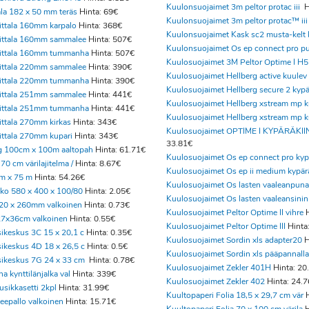
Kuulonsuojaimet 3m peltor protac iii
H
ala 182 x 50 mm teräs
Hinta: 69€
Kuulonsuojaimet 3m peltor protac™ iii
Iittala 160mm karpalo
Hinta: 368€
Kuulonsuojaimet Kask sc2 musta-kelt 
Iittala 160mm sammalee
Hinta: 507€
Kuulonsuojaimet Os ep connect pro p
 Iittala 160mm tummanha
Hinta: 507€
Kuulosuojaimet 3M Peltor Optime I H
Iittala 220mm sammalee
Hinta: 390€
Kuulosuojaimet Hellberg active kuulev
 Iittala 220mm tummanha
Hinta: 390€
Kuulosuojaimet Hellberg secure 2 kyp
Iittala 251mm sammalee
Hinta: 441€
Kuulosuojaimet Hellberg xstream mp 
 Iittala 251mm tummanha
Hinta: 441€
Kuulosuojaimet Hellberg xstream mp 
Iittala 270mm kirkas
Hinta: 343€
Kuulosuojaimet OPTIME I KYPÄRÄKII
Iittala 270mm kupari
Hinta: 343€
33.81€
g 100cm x 100m aaltopah
Hinta: 61.71€
Kuulosuojaimet Os ep connect pro ky
70 cm värilajitelma /
Hinta: 8.67€
Kuulosuojaimet Os ep ii medium kypär
cm x 75 m
Hinta: 54.26€
Kuulosuojaimet Os lasten vaaleanpuna
kko 580 x 400 x 100/80
Hinta: 2.05€
Kuulosuojaimet Os lasten vaaleansinin
220 x 260mm valkoinen
Hinta: 0.73€
Kuulosuojaimet Peltor Optime II vihre
H
27x36cm valkoinen
Hinta: 0.55€
Kuulosuojaimet Peltor Optime III
Hinta
ikeskus 3C 15 x 20,1 c
Hinta: 0.35€
Kuulosuojaimet Sordin xls adapter20
H
ikeskus 4D 18 x 26,5 c
Hinta: 0.5€
Kuulosuojaimet Sordin xls pääpannalla
sikeskus 7G 24 x 33 cm
Hinta: 0.78€
Kuulosuojaimet Zekler 401H
Hinta: 20
na kynttilänjalka val
Hinta: 339€
Kuulosuojaimet Zekler 402
Hinta: 24.
usikkasetti 2kpl
Hinta: 31.99€
Kuultopaperi Folia 18,5 x 29,7 cm vär
H
teepallo valkoinen
Hinta: 15.71€