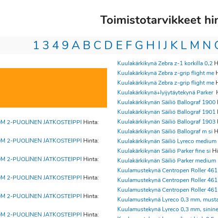
Toimistotarvikkeet h
1
3
4
9
A
B
C
D
E
F
G
H
I
J
K
L
M
N
Kuulakärkikynä Zebra z-1 korkilla 0,2
H
Kuulakärkikynä Zebra z-grip flight me
H
Kuulakärkikynä Zebra z-grip flight me
H
Kuulakärkikynä+lyijytäytekynä Parker
H
Kuulakärkikynän Säiliö Ballograf 1900
Kuulakärkikynän Säiliö Ballograf 1901
Kuulakärkikynän Säiliö Ballograf 1903
M 2-PUOLINEN JATKOSTEIPPI
Hinta:
Kuulakärkikynän Säiliö Ballograf m si
H
M 2-PUOLINEN JATKOSTEIPPI
Hinta:
Kuulakärkikynän Säiliö Lyreco medium
Kuulakärkikynän Säiliö Parker fine si
Hi
M 2-PUOLINEN JATKOSTEIPPI
Hinta:
Kuulakärkikynän Säiliö Parker medium
Kuulamustekynä Centropen Roller 46
M 2-PUOLINEN JATKOSTEIPPI
Hinta:
Kuulamustekynä Centropen Roller 46
Kuulamustekynä Centropen Roller 46
M 2-PUOLINEN JATKOSTEIPPI
Hinta:
Kuulamustekynä Lyreco 0,3 mm, must
Kuulamustekynä Lyreco 0,3 mm, sinin
M 2-PUOLINEN JATKOSTEIPPI
Hinta: