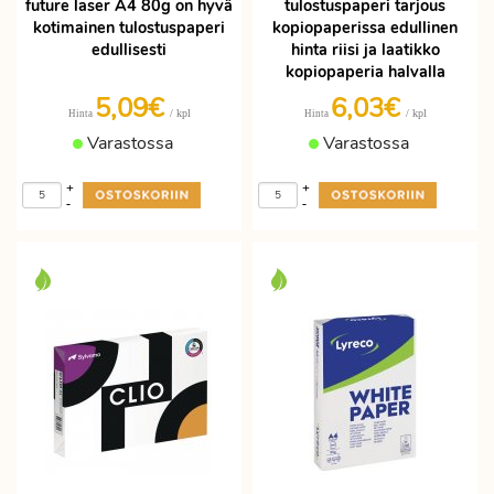
future laser A4 80g on hyvä
tulostuspaperi tarjous
kotimainen tulostuspaperi
kopiopaperissa edullinen
edullisesti
hinta riisi ja laatikko
kopiopaperia halvalla
5,09€
6,03€
/ kpl
/ kpl
Hinta
Hinta
Varastossa
Varastossa
+
+
-
-