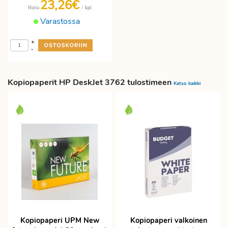
23,26€
/ kpl
Hinta
Varastossa
+
-
Kopiopaperit HP DeskJet 3762 tulostimeen
Katso kaikki
Kopiopaperi UPM New
Kopiopaperi valkoinen