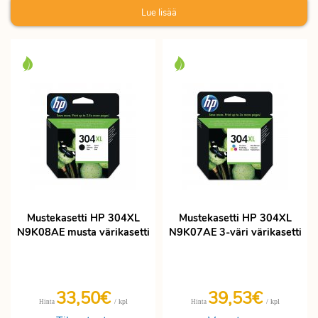
Lue lisää
Mustekasetti HP 304XL
Mustekasetti HP 304XL
N9K08AE musta värikasetti
N9K07AE 3-väri värikasetti
33,50€
39,53€
/ kpl
/ kpl
Hinta
Hinta