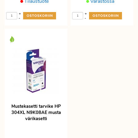
Tilaustuote
Varastossa
+
+
-
-
Mustekasetti tarvike HP
304XL N9K08AE musta
värikasetti