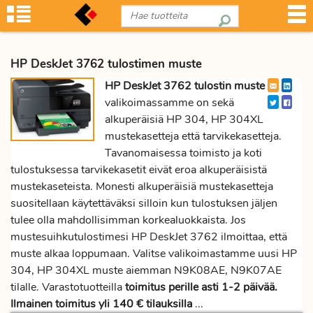
HP DeskJet 3762 tulostimen muste
HP DeskJet 3762 tulostin muste
valikoimassamme on sekä
alkuperäisiä HP 304, HP 304XL
mustekasetteja että tarvikekasetteja.
Tavanomaisessa toimisto ja koti
tulostuksessa tarvikekasetit eivät eroa alkuperäisistä
mustekaseteista. Monesti alkuperäisiä mustekasetteja
suositellaan käytettäväksi silloin kun tulostuksen jäljen
tulee olla mahdollisimman korkealuokkaista. Jos
mustesuihkutulostimesi HP DeskJet 3762 ilmoittaa, että
muste alkaa loppumaan. Valitse valikoimastamme uusi HP
304, HP 304XL muste aiemman N9K08AE, N9K07AE
tilalle. Varastotuotteilla
toimitus perille asti 1-2 päivää.
Ilmainen toimitus yli 140 € tilauksilla
...