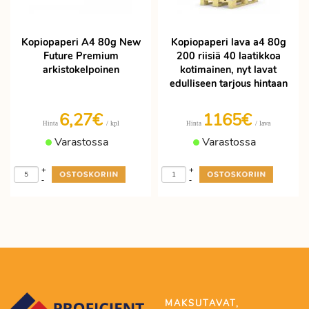
Kopiopaperi A4 80g New
Kopiopaperi lava a4 80g
Future Premium
200 riisiä 40 laatikkoa
arkistokelpoinen
kotimainen, nyt lavat
edulliseen tarjous hintaan
6,27€
1165€
/ kpl
/ lava
Hinta
Hinta
Varastossa
Varastossa
+
+
-
-
MAKSUTAVAT,