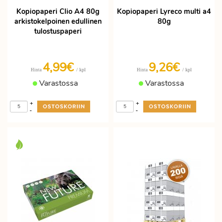
Kopiopaperi Clio A4 80g
Kopiopaperi Lyreco multi a4
arkistokelpoinen edullinen
80g
tulostuspaperi
4,99€
9,26€
/ kpl
/ kpl
Hinta
Hinta
Varastossa
Varastossa
+
+
-
-