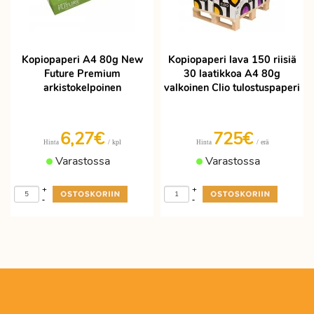
Kopiopaperi A4 80g New
Kopiopaperi lava 150 riisiä
Future Premium
30 laatikkoa A4 80g
arkistokelpoinen
valkoinen Clio tulostuspaperi
6,27€
725€
/ kpl
/ erä
Hinta
Hinta
Varastossa
Varastossa
+
+
-
-