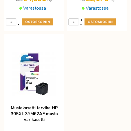
/ kpl
/ kpl
Hinta
Hinta
Varastossa
Varastossa
+
+
-
-
Mustekasetti tarvike HP
305XL 3YM62AE musta
värikasetti