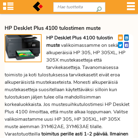
HP DeskJet Plus 4100 tulostimen muste
HP DeskJet Plus 4100 tulostin
muste
valikoimassamme on sekä
alkuperäisiä HP 305, HP 305XL, HP
305X mustekasetteja että
tarvikekasetteja. Tavanomaisessa
toimisto ja koti tulostuksessa tarvikekasetit eivät eroa
alkuperäisistä mustekaseteista. Monesti alkuperäisiä
mustekasetteja suositellaan käytettäväksi silloin kun
tulostuksen jäljen tulee olla mahdollisimman
korkealuokkaista. Jos mustesuihkutulostimesi HP DeskJet
Plus 4100 ilmoittaa, että muste alkaa loppumaan. Valitse
valikoimastamme uusi HP 305, HP 305XL, HP 305X
muste aiemman 3YM62AE, 3YM63AE tilalle.
Varastotuotteilla
toimitus perille asti 1-2 päivää. Ilmainen