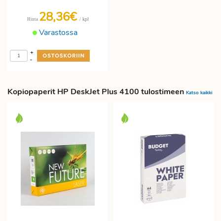
28,36€
/ kpl
Hinta
Varastossa
+
-
Kopiopaperit HP DeskJet Plus 4100 tulostimeen
Katso kaikki