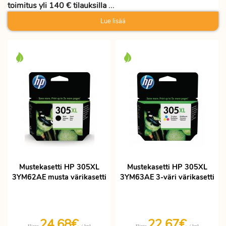
toimitus yli 140 € tilauksilla
...
Lue lisää
Mustekasetti HP 305XL
Mustekasetti HP 305XL
3YM62AE musta värikasetti
3YM63AE 3-väri värikasetti
24,68€
22,67€