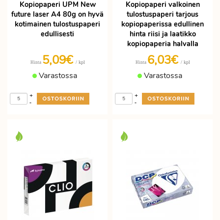
Kopiopaperi UPM New
Kopiopaperi valkoinen
future laser A4 80g on hyvä
tulostuspaperi tarjous
kotimainen tulostuspaperi
kopiopaperissa edullinen
edullisesti
hinta riisi ja laatikko
kopiopaperia halvalla
5,09€
6,03€
/ kpl
/ kpl
Hinta
Hinta
Varastossa
Varastossa
+
+
-
-