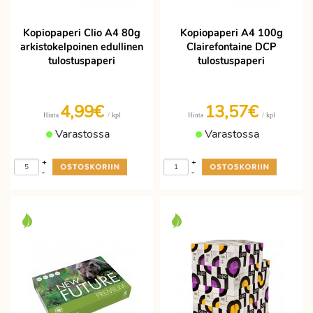
Kopiopaperi Clio A4 80g
Kopiopaperi A4 100g
arkistokelpoinen edullinen
Clairefontaine DCP
tulostuspaperi
tulostuspaperi
4,99€
13,57€
/ kpl
/ kpl
Hinta
Hinta
Varastossa
Varastossa
+
+
-
-