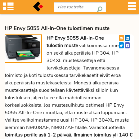
HP Envy 5055 All-ln-One tulostimen muste
HP Envy 5055 All-ln-One
tulostin muste
valikoimassamme
on sekä alkuperäisiä HP 304, HP
304XL mustekasetteja että
tarvikekasetteja. Tavanomaisessa
toimisto ja koti tulostuksessa tarvikekasetit eivät eroa
alkuperäisistä mustekaseteista. Monesti alkuperäisiä
mustekasetteja suositellaan käytettäväksi silloin kun
tulostuksen jäljen tulee olla mahdollisimman
korkealuokkaista. Jos mustesuihkutulostimesi HP Envy
5055 All-ln-One ilmoittaa, että muste alkaa loppumaan.
Valitse valikoimastamme uusi HP 304, HP 304XL muste
aiemman N9K08AE, N9K07AE tilalle. Varastotuotteilla
toimitus perille asti 1-2 päivää. Ilmainen toimitus yli 140 €