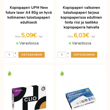
Kopiopaperi UPM New
Kopiopaperi valkoinen
future laser A4 80g on hyvä
tulostuspaperi tarjous
kotimainen tulostuspaperi
kopiopaperissa edullinen
edullisesti
hinta riisi ja laatikko
kopiopaperia halvalla
5,09€
6,03€
/ kpl
/ kpl
Hinta
Hinta
Varastossa
Varastossa
+
+
-
-