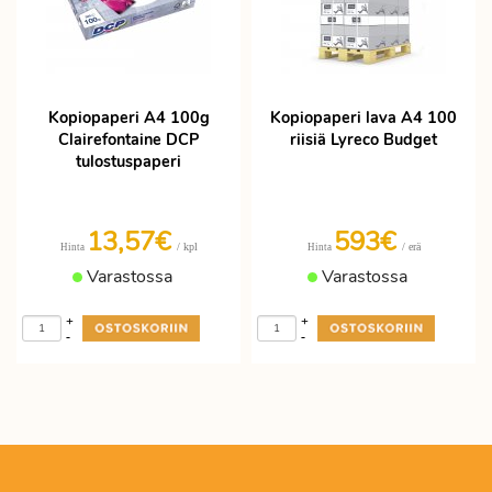
Kopiopaperi A4 100g
Kopiopaperi lava A4 100
Clairefontaine DCP
riisiä Lyreco Budget
tulostuspaperi
13,57€
593€
/ kpl
/ erä
Hinta
Hinta
Varastossa
Varastossa
+
+
-
-