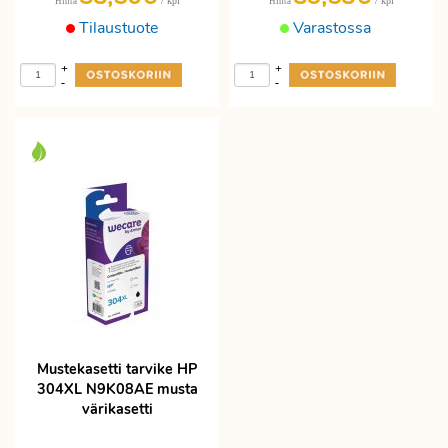
/ kpl
/ kpl
Hinta
Hinta
Tilaustuote
Varastossa
+
+
-
-
Mustekasetti tarvike HP
304XL N9K08AE musta
värikasetti