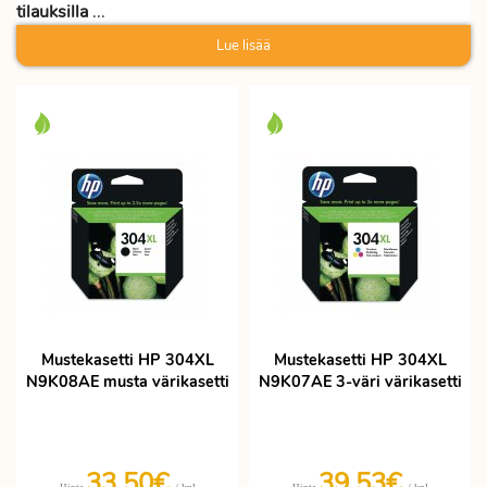
tilauksilla
...
Lue lisää
Mustekasetti HP 304XL
Mustekasetti HP 304XL
N9K08AE musta värikasetti
N9K07AE 3-väri värikasetti
33,50€
39,53€