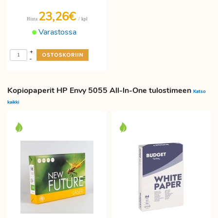
23,26€
/ kpl
Hinta
Varastossa
+
-
Kopiopaperit HP Envy 5055 All-ln-One tulostimeen
Katso
kaikki