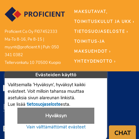
MAKSUTAVAT,
TOIMITUSKULUT JA UKK ›
TIETOSUOJASELOSTE ›
Proficient Co Oy FI07452333
Ma-To 8-16, Pe 8-15 |
TOIMITUS-JA
myynti@proficient.fi | Puh: 050
MAKSUEHDOT ›
341 0382
YHTEYDENOTTO ›
Tellervonkatu 10 70500 Kuopio
Evästeiden käyttö
Valitsemalla ’Hyväksyn’, hyväksyt kaikki
evästeet. Voit milloin tahansa muuttaa
asetuksia sivun alareunan linkistä.
Lue lisää
tietosuojaseloste
esta.
Hyväksyn
Vain välttämättömät evästeet