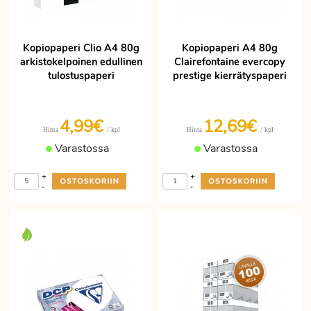
Kopiopaperi Clio A4 80g
Kopiopaperi A4 80g
arkistokelpoinen edullinen
Clairefontaine evercopy
tulostuspaperi
prestige kierrätyspaperi
4,99€
12,69€
/ kpl
/ kpl
Hinta
Hinta
Varastossa
Varastossa
+
+
-
-