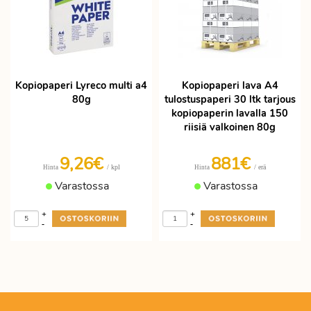
Kopiopaperi Lyreco multi a4
Kopiopaperi lava A4
80g
tulostuspaperi 30 ltk tarjous
kopiopaperin lavalla 150
riisiä valkoinen 80g
9,26€
881€
/ kpl
/ erä
Hinta
Hinta
Varastossa
Varastossa
+
+
-
-