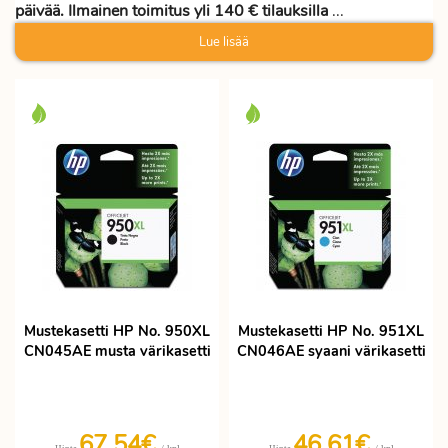
päivää. Ilmainen toimitus yli 140 € tilauksilla
...
Lue lisää
Mustekasetti HP No. 950XL
Mustekasetti HP No. 951XL
CN045AE musta värikasetti
CN046AE syaani värikasetti
67,54€
46,61€