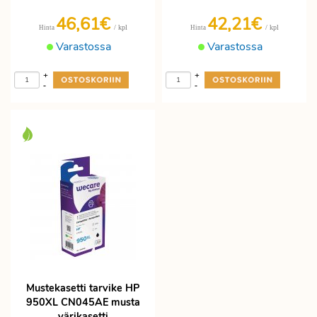
46,61€
42,21€
/ kpl
/ kpl
Hinta
Hinta
Varastossa
Varastossa
+
+
-
-
Mustekasetti tarvike HP
950XL CN045AE musta
värikasetti