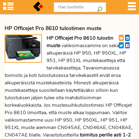
HP Officejet Pro 8610 tulostimen muste
HP Officejet Pro 8610 tulostin
muste
valikoimassamme on sekä
alkuperäisiä HP 950, HP 950XL, HP
951, HP 951XL mustekasetteja että
tarvikekasetteja. Tavanomaisessa
toimisto ja koti tulostuksessa tarvikekasetit eivät eroa
alkuperäisistä mustekaseteista. Monesti alkuperäisiä
mustekasetteja suositellaan käytettäväksi silloin kun
tulostuksen jäljen tulee olla mahdollisimman
korkealuokkaista. Jos mustesuihkutulostimesi HP Officejet
Pro 8610 ilmoittaa, että muste alkaa loppumaan. Valitse
valikoimastamme uusi HP 950, HP 950XL, HP 951, HP
951XL muste aiemman CN045AE, CN046AE, CN048AE,
CN047AE tilalle. Varastotuotteilla
toimitus perille asti 1-2