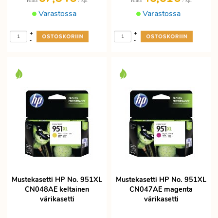
/ kpl
/ kpl
Hinta
Hinta
Varastossa
Varastossa
+
+
-
-
Mustekasetti HP No. 951XL
Mustekasetti HP No. 951XL
CN048AE keltainen
CN047AE magenta
värikasetti
värikasetti