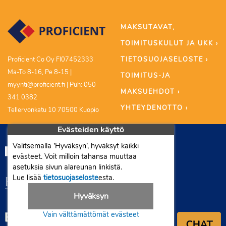
MAKSUTAVAT,
TOIMITUSKULUT JA UKK ›
TIETOSUOJASELOSTE ›
Proficient Co Oy FI07452333
Ma-To 8-16, Pe 8-15 |
TOIMITUS-JA
myynti@proficient.fi | Puh: 050
MAKSUEHDOT ›
341 0382
YHTEYDENOTTO ›
Tellervonkatu 10 70500 Kuopio
Evästeiden käyttö
Valitsemalla ’Hyväksyn’, hyväksyt kaikki
evästeet. Voit milloin tahansa muuttaa
asetuksia sivun alareunan linkistä.
Lue lisää
tietosuojaseloste
esta.
Hyväksyn
Vain välttämättömät evästeet