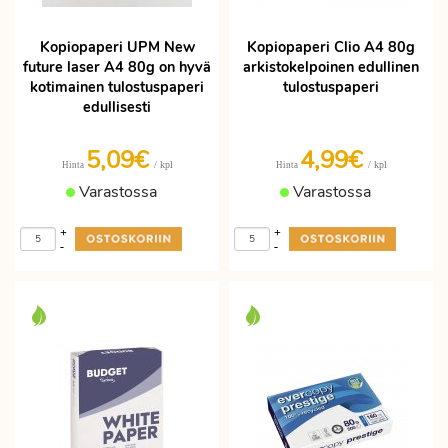
Kopiopaperi UPM New
Kopiopaperi Clio A4 80g
future laser A4 80g on hyvä
arkistokelpoinen edullinen
kotimainen tulostuspaperi
tulostuspaperi
edullisesti
5,09€
4,99€
/ kpl
/ kpl
Hinta
Hinta
Varastossa
Varastossa
+
+
-
-