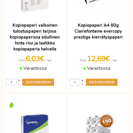
Kopiopaperi valkoinen
Kopiopaperi A4 80g
tulostuspaperi tarjous
Clairefontaine evercopy
kopiopaperissa edullinen
prestige kierrätyspaperi
hinta riisi ja laatikko
kopiopaperia halvalla
6,03€
12,69€
/ kpl
/ kpl
Hinta
Hinta
Varastossa
Varastossa
+
+
-
-