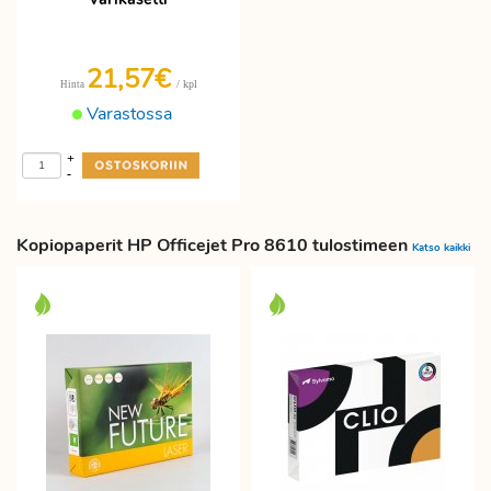
21,57€
/ kpl
Hinta
Varastossa
+
-
Kopiopaperit HP Officejet Pro 8610 tulostimeen
Katso kaikki