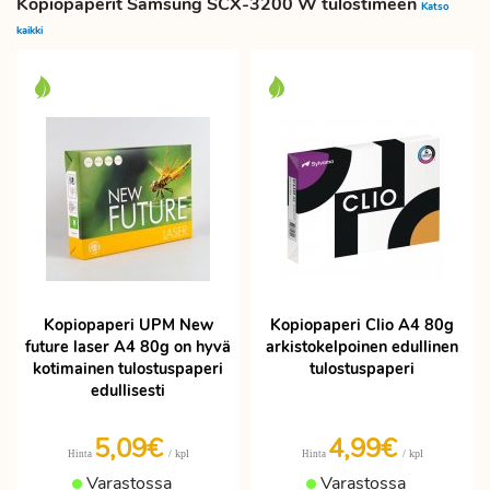
Kopiopaperit Samsung SCX-3200 W tulostimeen
Katso
kaikki
Kopiopaperi UPM New
Kopiopaperi Clio A4 80g
future laser A4 80g on hyvä
arkistokelpoinen edullinen
kotimainen tulostuspaperi
tulostuspaperi
edullisesti
5,09€
4,99€
/ kpl
/ kpl
Hinta
Hinta
Varastossa
Varastossa