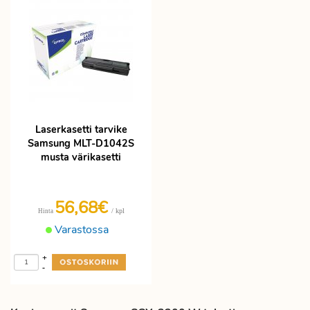
Laserkasetti tarvike
Samsung MLT-D1042S
musta värikasetti
56,68€
/ kpl
Hinta
Varastossa
+
-