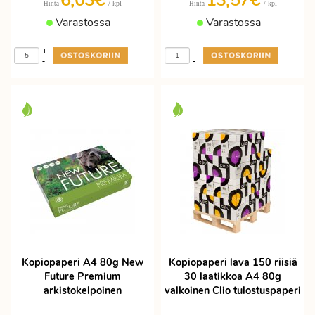
6,03€
13,57€
/ kpl
/ kpl
Hinta
Hinta
Varastossa
Varastossa
+
+
-
-
Kopiopaperi A4 80g New
Kopiopaperi lava 150 riisiä
Future Premium
30 laatikkoa A4 80g
arkistokelpoinen
valkoinen Clio tulostuspaperi