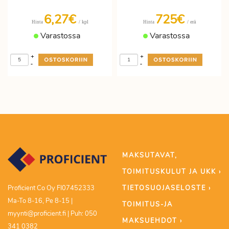
6,27€
725€
/ kpl
/ erä
Hinta
Hinta
Varastossa
Varastossa
+
+
-
-
MAKSUTAVAT,
TOIMITUSKULUT JA UKK ›
TIETOSUOJASELOSTE ›
Proficient Co Oy FI07452333
Ma-To 8-16, Pe 8-15 |
TOIMITUS-JA
myynti@proficient.fi | Puh: 050
MAKSUEHDOT ›
341 0382