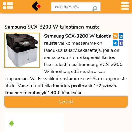
Samsung SCX-3200 W tulostimen muste
Samsung SCX-3200 W tulostin
muste
valikoimassamme on
laadukkaita tarvikekasetteja, joilla on
sama takuu kuin alkuperäisillä. Jos
lasertulostimesi Samsung SCX-3200
W ilmoittaa, että muste alkaa
loppumaan. Valitse valikoimastamme uusi Samsung muste
tilalle. Varastotuotteilla
toimitus perille asti 1-2 päivää.
Ilmainen toimitus yli 140 € tilauksilla
...
Lue lisää