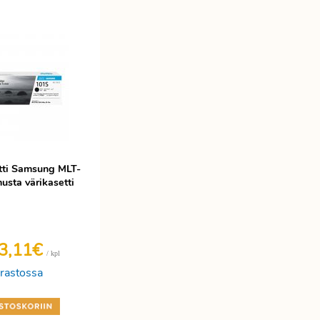
tti Samsung MLT-
sta värikasetti
3,11€
/ kpl
rastossa