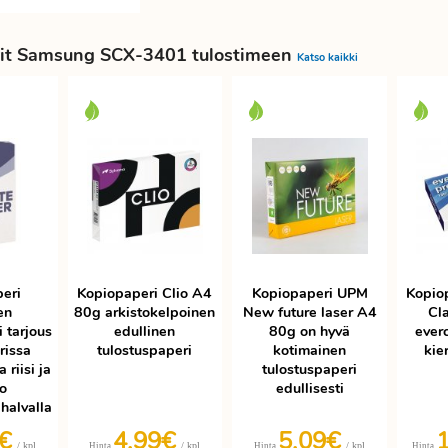
it Samsung SCX-3401 tulostimeen
Katso kaikki
eri
Kopiopaperi Clio A4
Kopiopaperi UPM
Kopio
en
80g arkistokelpoinen
New future laser A4
Cla
 tarjous
edullinen
80g on hyvä
ever
rissa
tulostuspaperi
kotimainen
kie
 riisi ja
tulostuspaperi
ko
edullisesti
halvalla
3€
4,99€
5,09€
/ kpl
/ kpl
/ kpl
Hinta
Hinta
Hinta