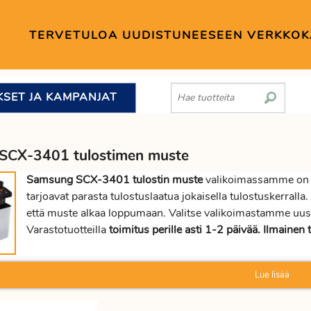
TERVETULOA UUDISTUNEESEEN VERKKO
KSET JA KAMPANJAT
SCX-3401 tulostimen muste
Samsung SCX-3401 tulostin muste
valikoimassamme on a
tarjoavat parasta tulostuslaatua jokaisella tulostuskerral
että muste alkaa loppumaan. Valitse valikoimastamme u
Varastotuotteilla
toimitus perille asti 1-2 päivää. Ilmainen t
Lue lisää