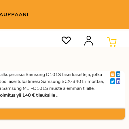
KAUPPAAN!
lkuperäisiä Samsung D101S laserkasetteja, jotka
la. Jos lasertulostimesi Samsung SCX-3401 ilmoittaa,
usi Samsung MLT-D101S muste aiemman tilalle.
oimitus yli 140 € tilauksilla
...