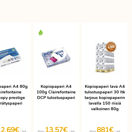
paperi A4 80g
Kopiopaperi A4
Kopiopaperi lava A4
irefontaine
100g Clairefontaine
tulostuspaperi 30 ltk
copy prestige
DCP tulostuspaperi
tarjous kopiopaperin
rrätyspaperi
lavalla 150 riisiä
valkoinen 80g
12,69€
13,57€
881€
/ kpl
/ kpl
/ erä
Hinta
Hinta