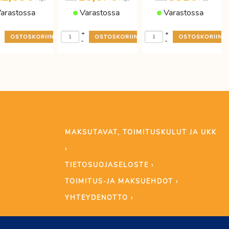
arastossa
Varastossa
Varastossa
+
+
+
-
-
MAKSUTAVAT, TOIMITUSKULUT JA UKK
›
TIETOSUOJASELOSTE ›
TOIMITUS-JA MAKSUEHDOT ›
YHTEYDENOTTO ›