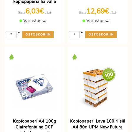
kopiopaperia halvalla
6,03€
12,69€
/ kpl
/ kpl
Hinta
Hinta
Varastossa
Varastossa
+
+
-
-
Kopiopaperi A4 100g
Kopiopaperi Lava 100 riisiä
Clairefontaine DCP
A4 80g UPM New Future