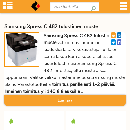
Samsung Xpress C 482 tulostimen muste
Samsung Xpress C 482 tulostin
muste
valikoimassamme on
laadukkaita tarvikekasetteja, joilla on
sama takuu kuin alkuperäisillä. Jos
lasertulostimesi Samsung Xpress C
482 ilmoittaa, että muste alkaa
loppumaan. Valitse valikoimastamme uusi Samsung muste
tilalle. Varastotuotteilla
toimitus perille asti 1-2 päivää.
Ilmainen toimitus yli 140 € tilauksilla
...
Lue lisää