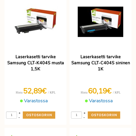
Laserkasetti tarvike
Laserkasetti tarvike
Samsung CLT-K404S musta
Samsung CLT-C404S sininen
1,5K
1K
52,89€
60,19€
/ KPL
/ KPL
Hinta
Hinta
Varastossa
Varastossa
+
+
-
-