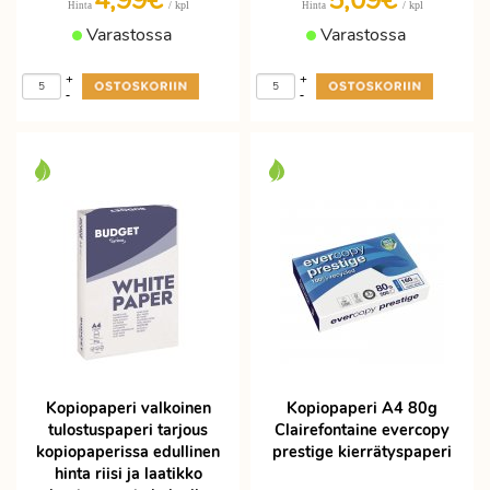
4,99€
5,09€
/ kpl
/ kpl
Hinta
Hinta
Varastossa
Varastossa
+
+
-
-
Kopiopaperi valkoinen
Kopiopaperi A4 80g
tulostuspaperi tarjous
Clairefontaine evercopy
kopiopaperissa edullinen
prestige kierrätyspaperi
hinta riisi ja laatikko