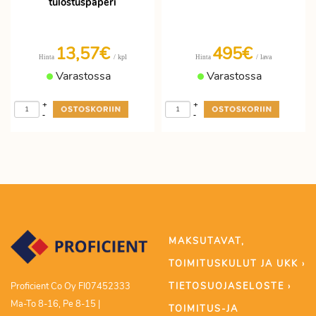
tulostuspaperi
13,57€
495€
/ kpl
/ lava
Hinta
Hinta
Varastossa
Varastossa
+
+
-
-
MAKSUTAVAT,
TOIMITUSKULUT JA UKK ›
TIETOSUOJASELOSTE ›
Proficient Co Oy FI07452333
Ma-To 8-16, Pe 8-15 |
TOIMITUS-JA