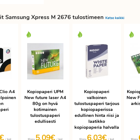
it Samsung Xpress M 2676 tulostimeen
Katso kaikki
Clio A4
Kopiopaperi UPM
Kopiopaperi
Kopio
elpoinen
New future laser A4
valkoinen
New F
en
80g on hyvä
tulostuspaperi tarjous
arki
aperi
kotimainen
kopiopaperissa
tulostuspaperi
edullinen hinta riisi ja
edullisesti
laatikko
kopiopaperia halvalla
9€
5,09€
6,03€
/ kpl
/ kpl
/ kpl
Hinta
Hinta
Hinta