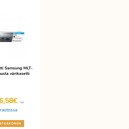
tti Samsung MLT-
sta värikasetti
6,58€
/ kpl
rastossa