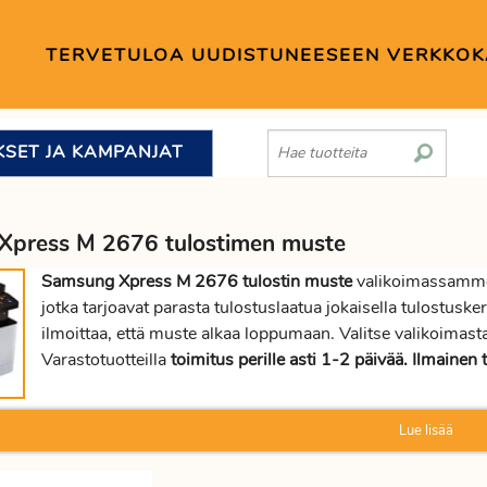
TERVETULOA UUDISTUNEESEEN VERKKO
KSET JA KAMPANJAT
Xpress M 2676 tulostimen muste
Samsung Xpress M 2676 tulostin muste
valikoimassamme 
jotka tarjoavat parasta tulostuslaatua jokaisella tulostus
ilmoittaa, että muste alkaa loppumaan. Valitse valikoi
Varastotuotteilla
toimitus perille asti 1-2 päivää. Ilmainen t
Lue lisää