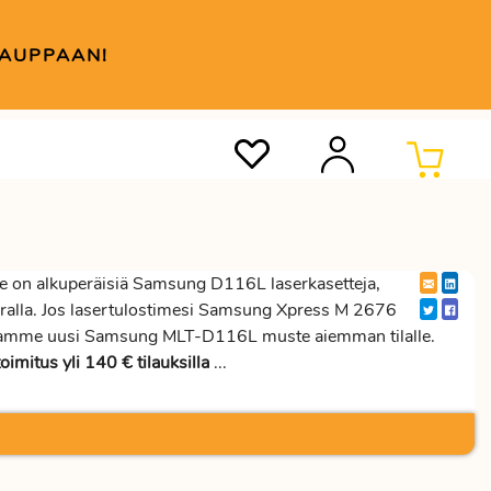
KAUPPAAN!
on alkuperäisiä Samsung D116L laserkasetteja,
kerralla. Jos lasertulostimesi Samsung Xpress M 2676
mastamme uusi Samsung MLT-D116L muste aiemman tilalle.
oimitus yli 140 € tilauksilla
...