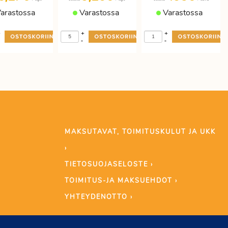
arastossa
Varastossa
Varastossa
+
+
+
-
-
MAKSUTAVAT, TOIMITUSKULUT JA UKK
›
TIETOSUOJASELOSTE ›
TOIMITUS-JA MAKSUEHDOT ›
YHTEYDENOTTO ›