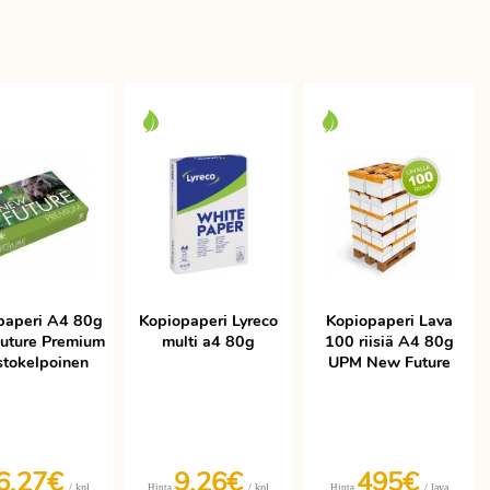
paperi A4 80g
Kopiopaperi Lyreco
Kopiopaperi Lava
uture Premium
multi a4 80g
100 riisiä A4 80g
stokelpoinen
UPM New Future
6,27€
9,26€
495€
/ kpl
/ kpl
/ lava
Hinta
Hinta