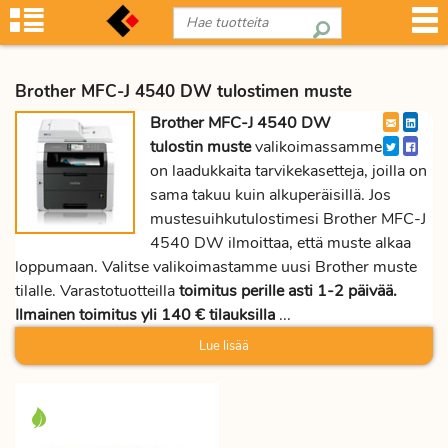
Brother MFC-J 4540 DW tulostimen muste
Brother MFC-J 4540 DW
tulostin muste
valikoimassamme
on laadukkaita tarvikekasetteja, joilla on
sama takuu kuin alkuperäisillä. Jos
mustesuihkutulostimesi Brother MFC-J
4540 DW ilmoittaa, että muste alkaa
loppumaan. Valitse valikoimastamme uusi Brother muste
tilalle. Varastotuotteilla
toimitus perille asti 1-2 päivää.
Ilmainen toimitus yli 140 € tilauksilla
...
Lue lisää