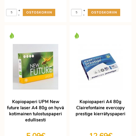
+
+
-
-
Kopiopaperi UPM New
Kopiopaperi A4 80g
future laser A4 80g on hyvä
Clairefontaine evercopy
kotimainen tulostuspaperi
prestige kierrätyspaperi
edullisesti