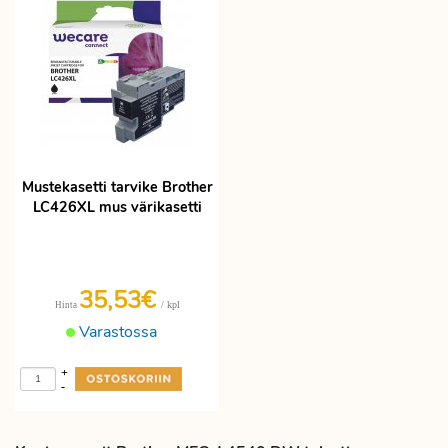
Mustekasetti tarvike Brother
LC426XL mus värikasetti
35,53€
/ kpl
Hinta
Varastossa
+
-