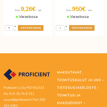
9,26€
950€
/ kpl
/ lava
Hinta
Hinta
Varastossa
Varastossa
+
+
-
-
MAKSUTAVAT,
TOIMITUSKULUT JA UKK ›
TIETOSUOJASELOSTE ›
Proficient Co Oy FI07452333
Ma-To 8-16, Pe 8-15 |
TOIMITUS-JA
myynti@proficient.fi | Puh: 050
MAKSUEHDOT ›
341 0382