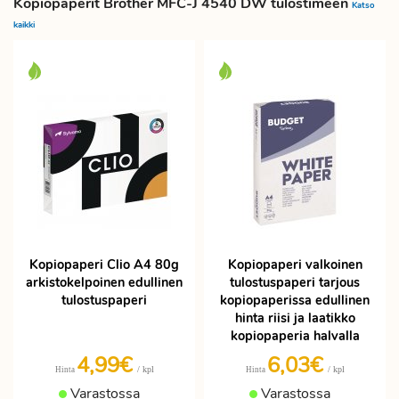
Kopiopaperit Brother MFC-J 4540 DW tulostimeen
Katso
kaikki
Kopiopaperi Clio A4 80g
Kopiopaperi valkoinen
arkistokelpoinen edullinen
tulostuspaperi tarjous
tulostuspaperi
kopiopaperissa edullinen
hinta riisi ja laatikko
kopiopaperia halvalla
4,99€
6,03€
/ kpl
/ kpl
Hinta
Hinta
Varastossa
Varastossa