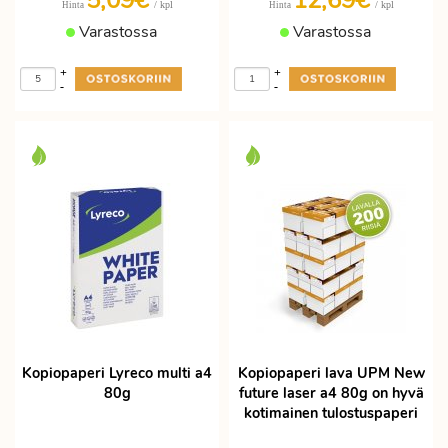
5,09€
12,69€
/ kpl
/ kpl
Hinta
Hinta
Varastossa
Varastossa
+
+
-
-
Kopiopaperi Lyreco multi a4
Kopiopaperi lava UPM New
80g
future laser a4 80g on hyvä
kotimainen tulostuspaperi