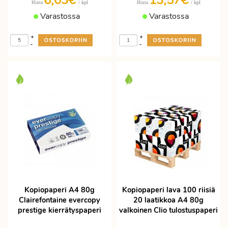
6,03€
13,57€
/ kpl
/ kpl
Hinta
Hinta
Varastossa
Varastossa
+
+
-
-
Kopiopaperi A4 80g
Kopiopaperi lava 100 riisiä
Clairefontaine evercopy
20 laatikkoa A4 80g
prestige kierrätyspaperi
valkoinen Clio tulostuspaperi