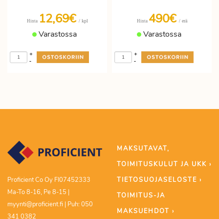
12,69€
490€
/ kpl
/ erä
Hinta
Hinta
Varastossa
Varastossa
+
+
-
-
MAKSUTAVAT,
TOIMITUSKULUT JA UKK ›
TIETOSUOJASELOSTE ›
Proficient Co Oy FI07452333
Ma-To 8-16, Pe 8-15 |
TOIMITUS-JA
myynti@proficient.fi | Puh: 050
MAKSUEHDOT ›
341 0382