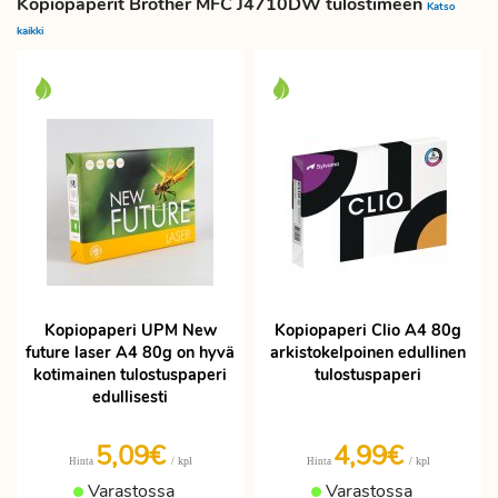
Kopiopaperit Brother MFC J4710DW tulostimeen
Katso
kaikki
Kopiopaperi UPM New
Kopiopaperi Clio A4 80g
future laser A4 80g on hyvä
arkistokelpoinen edullinen
kotimainen tulostuspaperi
tulostuspaperi
edullisesti
5,09€
4,99€
/ kpl
/ kpl
Hinta
Hinta
Varastossa
Varastossa