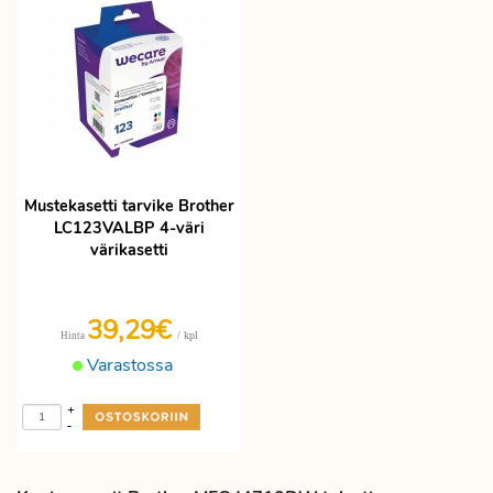
Mustekasetti tarvike Brother
LC123VALBP 4-väri
värikasetti
39,29€
/ kpl
Hinta
Varastossa
+
-