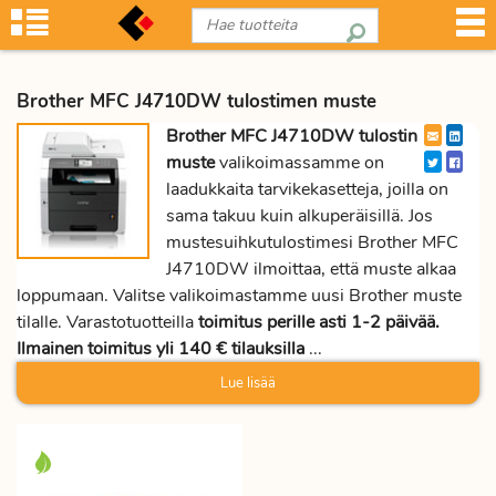
Brother MFC J4710DW tulostimen muste
Brother MFC J4710DW tulostin
muste
valikoimassamme on
laadukkaita tarvikekasetteja, joilla on
sama takuu kuin alkuperäisillä. Jos
mustesuihkutulostimesi Brother MFC
J4710DW ilmoittaa, että muste alkaa
loppumaan. Valitse valikoimastamme uusi Brother muste
tilalle. Varastotuotteilla
toimitus perille asti 1-2 päivää.
Ilmainen toimitus yli 140 € tilauksilla
...
Lue lisää