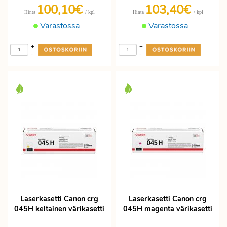
100,10€
103,40€
/ kpl
/ kpl
Hinta
Hinta
Varastossa
Varastossa
+
+
-
-
Laserkasetti Canon crg
Laserkasetti Canon crg
045H keltainen värikasetti
045H magenta värikasetti