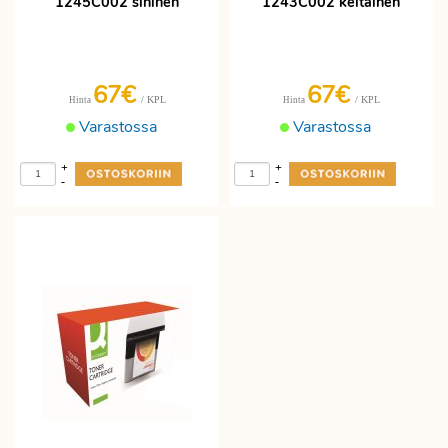
1245C002 sininen
1243C002 keltainen
67€
67€
/ KPL
/ KPL
Hinta
Hinta
Varastossa
Varastossa
+
+
-
-