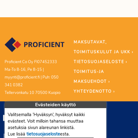
MAKSUTAVAT,
TOIMITUSKULUT JA UKK ›
TIETOSUOJASELOSTE ›
Proficient Co Oy FI07452333
Ma-To 8-16, Pe 8-15 |
TOIMITUS-JA
myynti@proficient.fi | Puh: 050
MAKSUEHDOT ›
341 0382
YHTEYDENOTTO ›
Tellervonkatu 10 70500 Kuopio
Evästeiden käyttö
Valitsemalla ’Hyväksyn’, hyväksyt kaikki
evästeet. Voit milloin tahansa muuttaa
asetuksia sivun alareunan linkistä.
Lue lisää
tietosuojaseloste
esta.