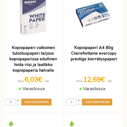
Kopiopaperi valkoinen
Kopiopaperi A4 80g
tulostuspaperi tarjous
Clairefontaine evercopy
kopiopaperissa edullinen
prestige kierrätyspaperi
hinta riisi ja laatikko
kopiopaperia halvalla
6,03€
12,69€
/ kpl
/ kpl
Hinta
Hinta
Varastossa
Varastossa
+
+
-
-