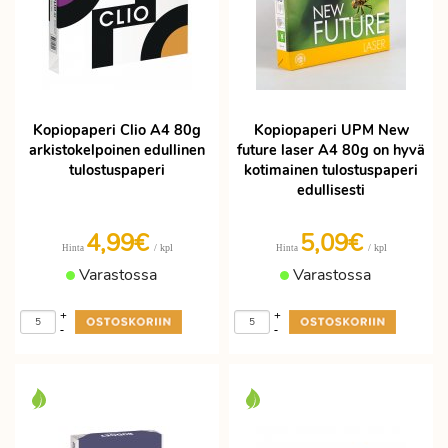
Kopiopaperi Clio A4 80g
Kopiopaperi UPM New
arkistokelpoinen edullinen
future laser A4 80g on hyvä
tulostuspaperi
kotimainen tulostuspaperi
edullisesti
4,99€
5,09€
/ kpl
/ kpl
Hinta
Hinta
Varastossa
Varastossa
+
+
-
-