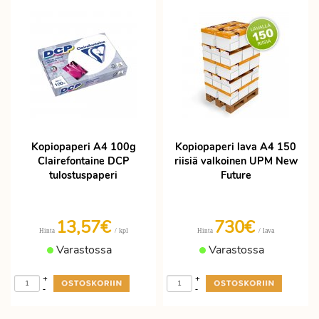
Kopiopaperi A4 100g
Kopiopaperi lava A4 150
Clairefontaine DCP
riisiä valkoinen UPM New
tulostuspaperi
Future
13,57€
730€
/ kpl
/ lava
Hinta
Hinta
Varastossa
Varastossa
+
+
-
-