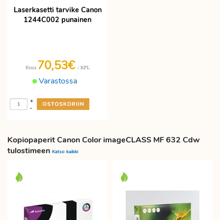
Laserkasetti tarvike Canon
1244C002 punainen
70,53€
/ KPL
Hinta
Varastossa
+
-
Kopiopaperit Canon Color imageCLASS MF 632 Cdw
tulostimeen
Katso kaikki