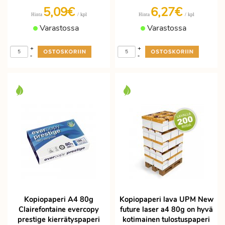
5,09€
6,27€
/ kpl
/ kpl
Hinta
Hinta
Varastossa
Varastossa
+
+
-
-
Kopiopaperi A4 80g
Kopiopaperi lava UPM New
Clairefontaine evercopy
future laser a4 80g on hyvä
prestige kierrätyspaperi
kotimainen tulostuspaperi