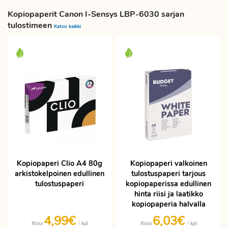
Kopiopaperit Canon I-Sensys LBP-6030 sarjan
tulostimeen
Katso kaikki
Kopiopaperi Clio A4 80g
Kopiopaperi valkoinen
arkistokelpoinen edullinen
tulostuspaperi tarjous
tulostuspaperi
kopiopaperissa edullinen
hinta riisi ja laatikko
kopiopaperia halvalla
4,99€
6,03€
/ kpl
/ kpl
Hinta
Hinta