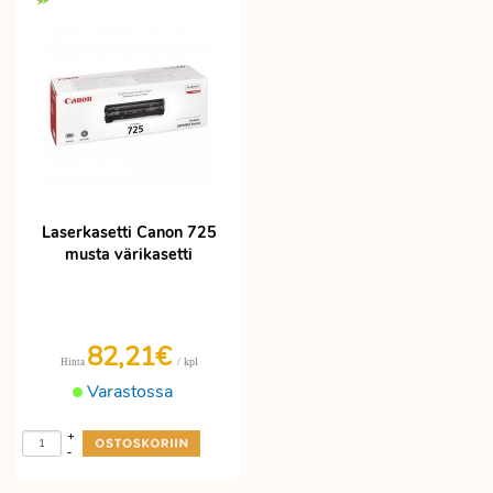
Laserkasetti Canon 725
musta värikasetti
82,21€
/ kpl
Hinta
Varastossa
+
-