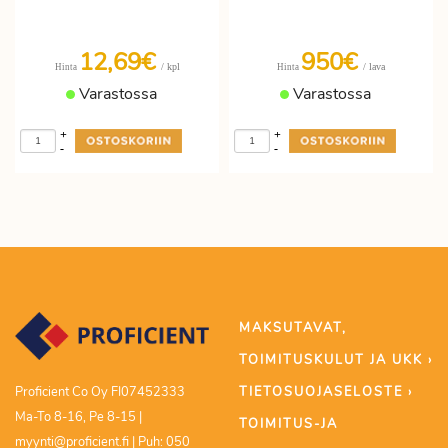
12,69€
950€
/ kpl
/ lava
Hinta
Hinta
Varastossa
Varastossa
+
+
-
-
MAKSUTAVAT,
TOIMITUSKULUT JA UKK ›
TIETOSUOJASELOSTE ›
Proficient Co Oy FI07452333
Ma-To 8-16, Pe 8-15 |
TOIMITUS-JA
myynti@proficient.fi | Puh: 050