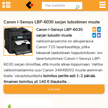
Canon I-Sensys LBP-6030 sarjan tulostimen muste
Canon I-Sensys LBP-6030
sarjan tulostin muste
valikoimassamme on alkuperäisiä
Canon 725 laserkasetteja, jotka
takaavat laadukkaan lopputuloksen. Jos
lasertulostimesi Canon I-Sensys LBP-
6030 sarjan ilmoittaa, että muste alkaa loppumaan. Valitse
valikoimastamme uusi Canon 3484B002 muste aiemman
tilalle. Varastotuotteilla
toimitus perille asti 1-2 päivää.
Ilmainen toimitus yli 140 € tilauksilla
...
Lue lisää