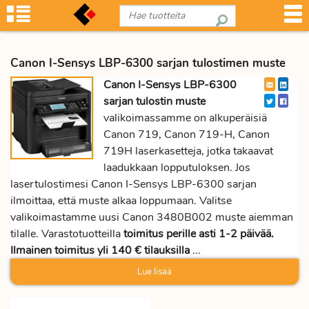
Canon I-Sensys LBP-6300 sarjan tulostimen muste
Canon I-Sensys LBP-6300
sarjan tulostin muste
valikoimassamme on alkuperäisiä
Canon 719, Canon 719-H, Canon
719H laserkasetteja, jotka takaavat
laadukkaan lopputuloksen. Jos
lasertulostimesi Canon I-Sensys LBP-6300 sarjan
ilmoittaa, että muste alkaa loppumaan. Valitse
valikoimastamme uusi Canon 3480B002 muste aiemman
tilalle. Varastotuotteilla
toimitus perille asti 1-2 päivää.
Ilmainen toimitus yli 140 € tilauksilla
...
Lue lisää