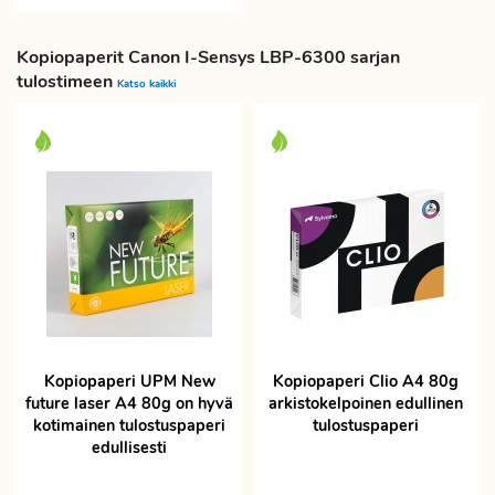
Kopiopaperit Canon I-Sensys LBP-6300 sarjan
tulostimeen
Katso kaikki
Kopiopaperi UPM New
Kopiopaperi Clio A4 80g
future laser A4 80g on hyvä
arkistokelpoinen edullinen
kotimainen tulostuspaperi
tulostuspaperi
edullisesti