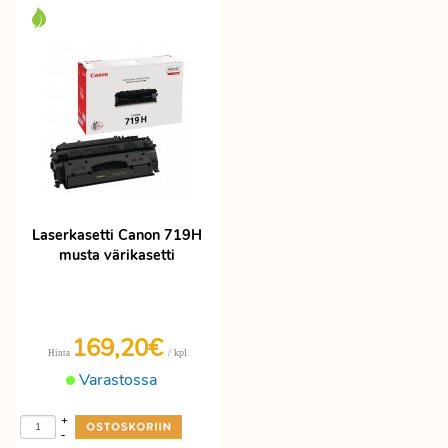
Laserkasetti Canon 719H
musta värikasetti
169,20€
/ kpl
Hinta
Varastossa
+
-