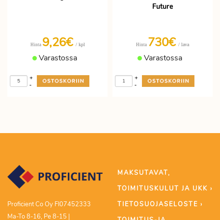
Future
9,26€
730€
/ kpl
/ lava
Hinta
Hinta
Varastossa
Varastossa
+
+
-
-
MAKSUTAVAT,
TOIMITUSKULUT JA UKK ›
TIETOSUOJASELOSTE ›
Proficient Co Oy FI07452333
Ma-To 8-16, Pe 8-15 |