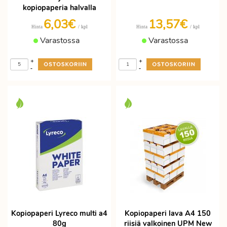
kopiopaperia halvalla
6,03€
13,57€
/ kpl
/ kpl
Hinta
Hinta
Varastossa
Varastossa
+
+
-
-
Kopiopaperi Lyreco multi a4
Kopiopaperi lava A4 150
80g
riisiä valkoinen UPM New