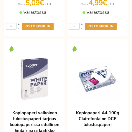
5,09€
4,99€
/ kpl
/ kpl
Hinta
Hinta
Varastossa
Varastossa
+
+
-
-
Kopiopaperi valkoinen
Kopiopaperi A4 100g
tulostuspaperi tarjous
Clairefontaine DCP
kopiopaperissa edullinen
tulostuspaperi
hinta riisi ja laatikko