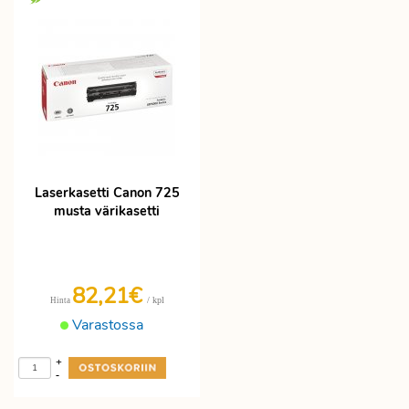
Laserkasetti Canon 725
musta värikasetti
82,21€
/ kpl
Hinta
Varastossa
+
-