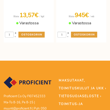
13,57€
945€
/ kpl
/ erä
Hinta
Hinta
Varastossa
Varastossa
+
+
-
-
MAKSUTAVAT,
TOIMITUSKULUT JA UKK ›
TIETOSUOJASELOSTE ›
Proficient Co Oy FI07452333
Ma-To 8-16, Pe 8-15 |
TOIMITUS-JA
myynti@proficient.fi | Puh: 050