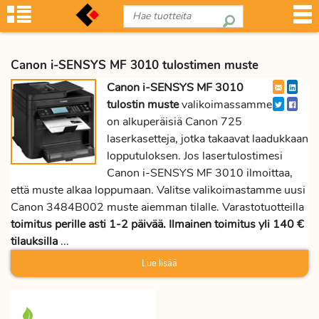
Canon i-SENSYS MF 3010 tulostimen muste
Canon i-SENSYS MF 3010
tulostin muste
valikoimassamme
on alkuperäisiä Canon 725
laserkasetteja, jotka takaavat laadukkaan
lopputuloksen. Jos lasertulostimesi
Canon i-SENSYS MF 3010 ilmoittaa,
että muste alkaa loppumaan. Valitse valikoimastamme uusi
Canon 3484B002 muste aiemman tilalle. Varastotuotteilla
toimitus perille asti 1-2 päivää. Ilmainen toimitus yli 140 €
tilauksilla
...
Lue lisää