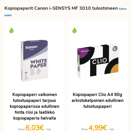
Kopiopaperit Canon i-SENSYS MF 3010 tulostimeen
Katso
kaikki
Kopiopaperi valkoinen
Kopiopaperi Clio A4 80g
tulostuspaperi tarjous
arkistokelpoinen edullinen
kopiopaperissa edullinen
tulostuspaperi
hinta riisi ja laatikko
kopiopaperia halvalla
6,03€
4,99€
/ kpl
/ kpl
Hinta
Hinta