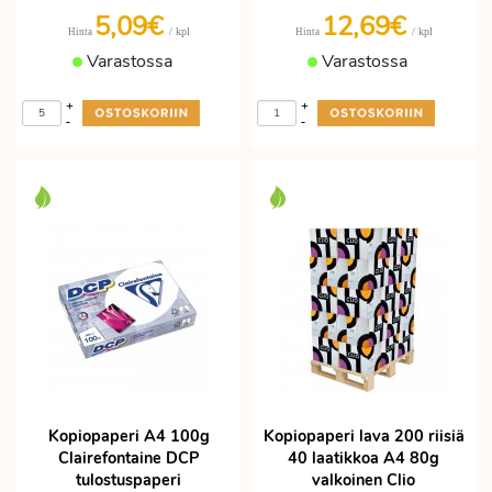
5,09€
12,69€
/ kpl
/ kpl
Hinta
Hinta
Varastossa
Varastossa
+
+
-
-
Kopiopaperi A4 100g
Kopiopaperi lava 200 riisiä
Clairefontaine DCP
40 laatikkoa A4 80g
tulostuspaperi
valkoinen Clio