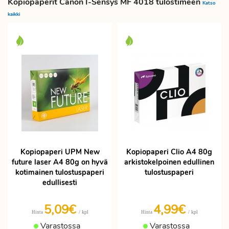
Kopiopaperit Canon I-Sensys MF 4018 tulostimeen
Katso
kaikki
Kopiopaperi UPM New
Kopiopaperi Clio A4 80g
future laser A4 80g on hyvä
arkistokelpoinen edullinen
kotimainen tulostuspaperi
tulostuspaperi
edullisesti
5,09€
4,99€
/ kpl
/ kpl
Hinta
Hinta
Varastossa
Varastossa