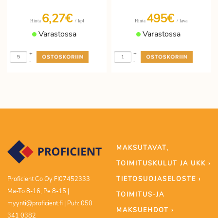
6,27€
495€
/ kpl
/ lava
Hinta
Hinta
Varastossa
Varastossa
+
+
-
-
MAKSUTAVAT,
TOIMITUSKULUT JA UKK ›
TIETOSUOJASELOSTE ›
Proficient Co Oy FI07452333
Ma-To 8-16, Pe 8-15 |
TOIMITUS-JA
myynti@proficient.fi | Puh: 050
MAKSUEHDOT ›
341 0382