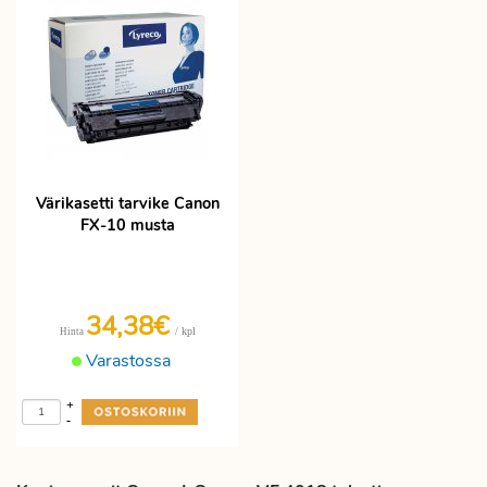
Värikasetti tarvike Canon
FX-10 musta
34,38€
/ kpl
Hinta
Varastossa
+
-