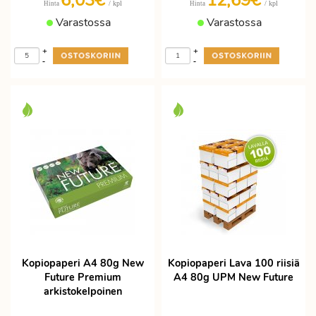
6,03€
12,69€
/ kpl
/ kpl
Hinta
Hinta
Varastossa
Varastossa
+
+
-
-
Kopiopaperi A4 80g New
Kopiopaperi Lava 100 riisiä
Future Premium
A4 80g UPM New Future
arkistokelpoinen