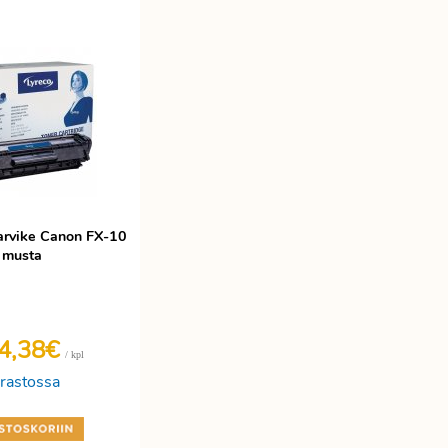
tarvike Canon FX-10
musta
4,38€
/ kpl
rastossa