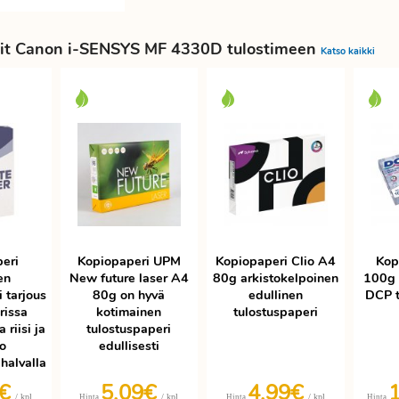
it Canon i-SENSYS MF 4330D tulostimeen
Katso kaikki
eri
Kopiopaperi UPM
Kopiopaperi Clio A4
Kop
en
New future laser A4
80g arkistokelpoinen
100g 
 tarjous
80g on hyvä
edullinen
DCP t
rissa
kotimainen
tulostuspaperi
 riisi ja
tulostuspaperi
ko
edullisesti
halvalla
3€
5,09€
4,99€
/ kpl
/ kpl
/ kpl
Hinta
Hinta
Hinta