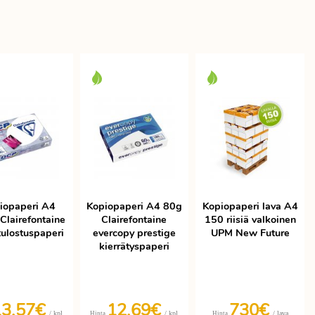
iopaperi A4
Kopiopaperi A4 80g
Kopiopaperi lava A4
Clairefontaine
Clairefontaine
150 riisiä valkoinen
ulostuspaperi
evercopy prestige
UPM New Future
kierrätyspaperi
13,57€
12,69€
730€
/ kpl
/ kpl
/ lava
Hinta
Hinta