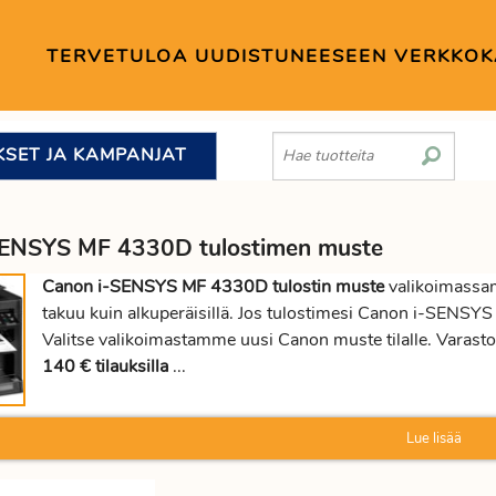
TERVETULOA UUDISTUNEESEEN VERKKO
KSET JA KAMPANJAT
SENSYS MF 4330D tulostimen muste
Canon i-SENSYS MF 4330D tulostin muste
valikoimassamm
takuu kuin alkuperäisillä. Jos tulostimesi Canon i-SENSY
Valitse valikoimastamme uusi Canon muste tilalle. Varasto
140 € tilauksilla
...
Lue lisää