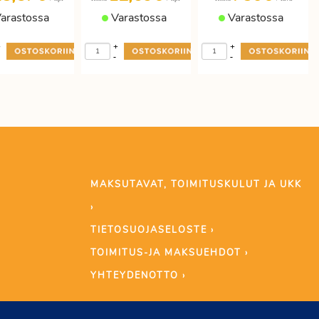
arastossa
Varastossa
Varastossa
+
+
+
-
-
MAKSUTAVAT, TOIMITUSKULUT JA UKK
›
TIETOSUOJASELOSTE ›
TOIMITUS-JA MAKSUEHDOT ›
YHTEYDENOTTO ›