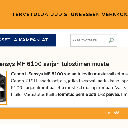
TERVETULOA UUDISTUNEESEEN VERKKO
KSET JA KAMPANJAT
ensys MF 6100 sarjan tulostimen muste
Canon I-Sensys MF 6100 sarjan tulostin muste
valikoima
Canon 719H laserkasetteja, jotka takaavat laadukkaan lop
6100 sarjan ilmoittaa, että muste alkaa loppumaan. Va
tilalle. Varastotuotteilla
toimitus perille asti 1-2 päivää. Ilm
Lue lisää