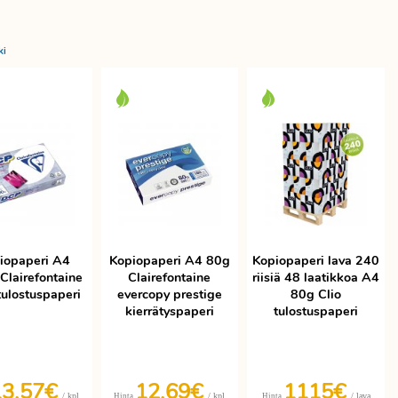
ki
iopaperi A4
Kopiopaperi A4 80g
Kopiopaperi lava 240
Clairefontaine
Clairefontaine
riisiä 48 laatikkoa A4
ulostuspaperi
evercopy prestige
80g Clio
kierrätyspaperi
tulostuspaperi
13,57€
12,69€
1115€
/ kpl
/ kpl
/ lava
Hinta
Hinta