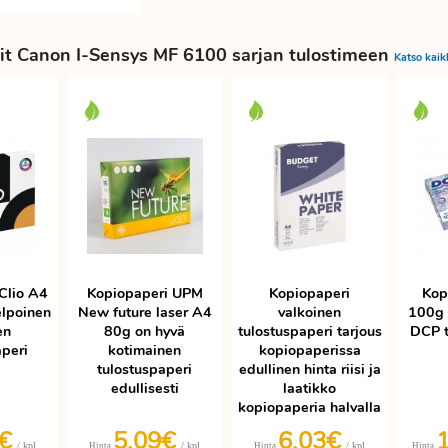
it Canon I-Sensys MF 6100 sarjan tulostimeen
Katso kaik
Clio A4
Kopiopaperi UPM
Kopiopaperi
Kop
elpoinen
New future laser A4
valkoinen
100g 
en
80g on hyvä
tulostuspaperi tarjous
DCP t
aperi
kotimainen
kopiopaperissa
tulostuspaperi
edullinen hinta riisi ja
edullisesti
laatikko
kopiopaperia halvalla
9€
5,09€
6,03€
/ kpl
/ kpl
/ kpl
Hinta
Hinta
Hinta