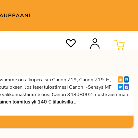
KAUPPAAN!
ssamme on alkuperäisiä Canon 719, Canon 719-H,
putuloksen. Jos lasertulostimesi Canon I-Sensys MF
litse valikoimastamme uusi Canon 3480B002 muste aiemman
ainen toimitus yli 140 € tilauksilla
...