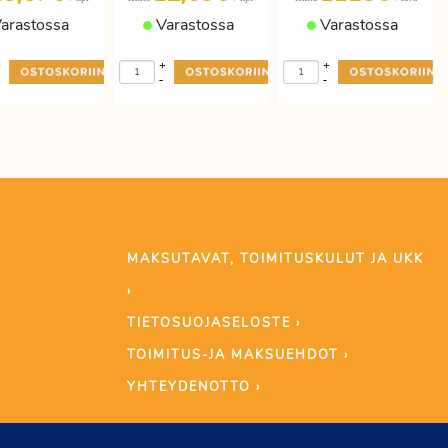
arastossa
Varastossa
Varastossa
+
+
+
-
-
MAKSUTAVAT, TOIMITUSKULUT JA UKK
›
TIETOSUOJASELOSTE ›
TOIMITUS-JA MAKSUEHDOT ›
YHTEYDENOTTO ›