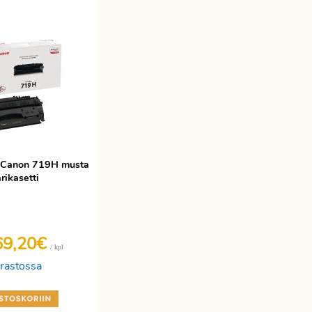
i Canon 719H musta
rikasetti
69,20€
/ kpl
rastossa