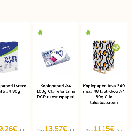
paperi Lyreco
Kopiopaperi A4
Kopiopaperi lava 240
lti a4 80g
100g Clairefontaine
riisiä 48 laatikkoa A4
DCP tulostuspaperi
80g Clio
tulostuspaperi
9,26€
13,57€
1115€
/ kpl
/ kpl
/ lava
Hinta
Hinta