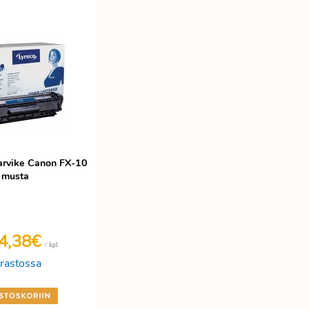
tarvike Canon FX-10
musta
4,38€
/ kpl
rastossa