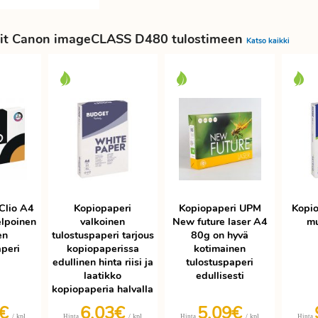
it Canon imageCLASS D480 tulostimeen
Katso kaikki
Clio A4
Kopiopaperi
Kopiopaperi UPM
Kopio
elpoinen
valkoinen
New future laser A4
mu
en
tulostuspaperi tarjous
80g on hyvä
aperi
kopiopaperissa
kotimainen
edullinen hinta riisi ja
tulostuspaperi
laatikko
edullisesti
kopiopaperia halvalla
9€
6,03€
5,09€
/ kpl
/ kpl
/ kpl
Hinta
Hinta
Hinta