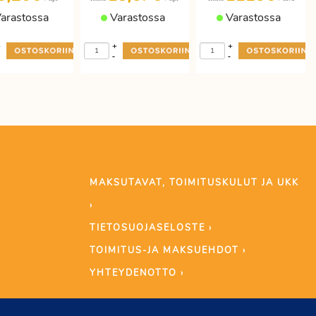
arastossa
Varastossa
Varastossa
+
+
+
-
-
MAKSUTAVAT, TOIMITUSKULUT JA UKK
›
TIETOSUOJASELOSTE ›
TOIMITUS-JA MAKSUEHDOT ›
YHTEYDENOTTO ›